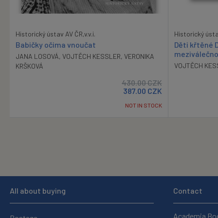
Historický ústav AV ČR,v.v.i.
Historický ústa
Babičky očima vnoučat
Děti křtěné
meziválečno
JANA LOSOVÁ
,
VOJTĚCH KESSLER
,
VERONIKA
VOJTĚCH KES
KRŠKOVÁ
430.00
CZK
387.00
CZK
NOT IN STOCK
All about buying
Contact
Academia Bo
Postage