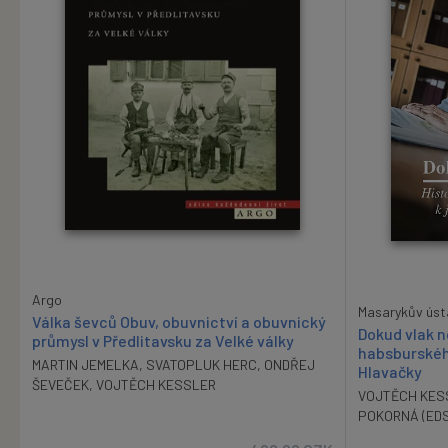
Argo
Masarykův ústav
Válka ševců Obuv, obuvnictví a obuvnický
Dokud vlak n
průmysl v Předlitavsku za Velké války
habsburského
MARTIN JEMELKA
,
SVATOPLUK HERC
,
ONDŘEJ
Hlavačky
ŠEVEČEK
,
VOJTĚCH KESSLER
VOJTĚCH KES
POKORNÁ (EDS