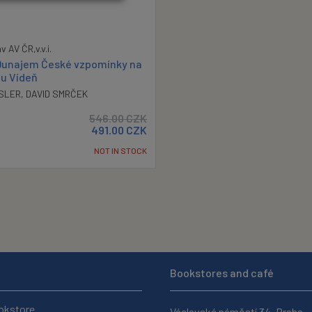
v AV ČR,v.v.i.
 Dunajem České vzpomínky na
u Vídeň
SLER
,
DAVID SMRČEK
546.00
CZK
491.00
CZK
NOT IN STOCK
Bookstores and café
okstore
Václavské náměstí 34, Praha