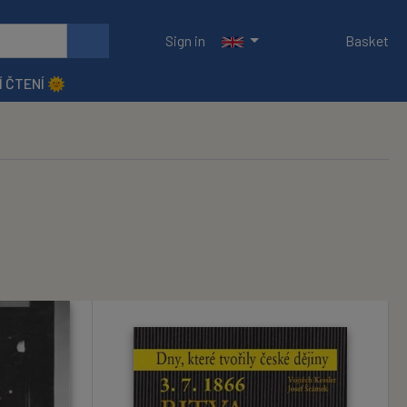
Sign in
Basket
Í ČTENÍ 🌞