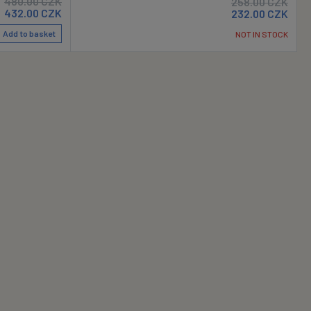
480.00
CZK
258.00
CZK
432.00
CZK
232.00
CZK
Add to basket
NOT IN STOCK