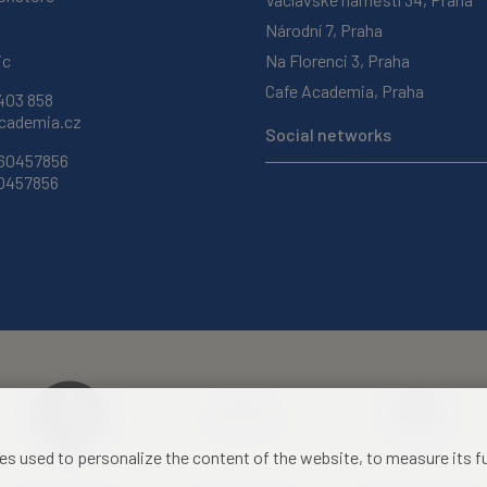
Národní 7, Praha
ic
Na Florenci 3, Praha
Cafe Academia, Praha
403 858
ademia.cz
Social networks
 60457856
60457856
les used to personalize the content of the website, to measure its 