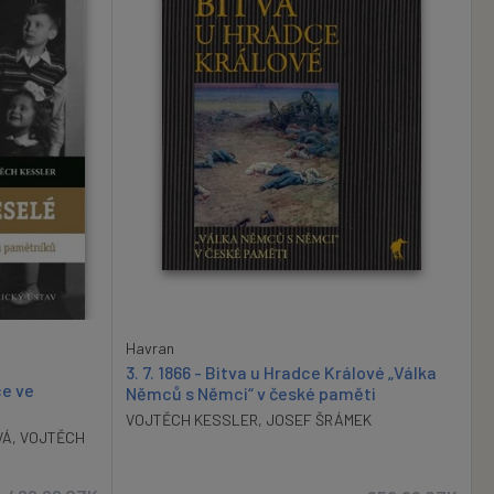
Havran
3. 7. 1866 - Bitva u Hradce Králové „Válka
ce ve
Němců s Němci“ v české paměti
VOJTĚCH KESSLER
,
JOSEF ŠRÁMEK
VÁ
,
VOJTĚCH