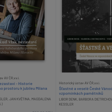
 AV ČR,v.v.i.
Historický ústav AV ČR,v.v.i.
ezastaví - Historie
 prostoru k jubileu Milana
Šťastné a veselé České Váno
vzpomínkách pamětníků
SLER
,
JAN KVĚTINA
,
MAGDALENA
LIBOR DENK
,
BARBORA DIETRICHO
.)
KESSLER