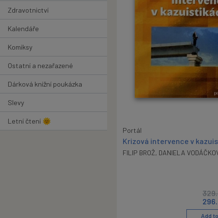
Zdravotnictví
Kalendáře
Komiksy
Ostatní a nezařazené
Dárková knižní poukázka
Slevy
Letní čtení 🌞
Portál
Krizová intervence v kazui
FILIP BROŽ
,
DANIELA VODÁČKO
329
296
Add to