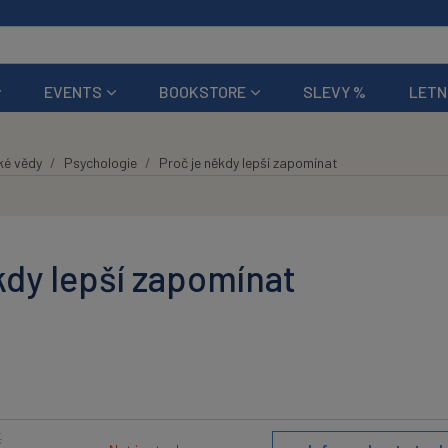
EVENTS
BOOKSTORE
SLEVY %
LETN
ké vědy
Psychologie
Proč je někdy lepší zapomínat
kdy lepší zapomínat
K