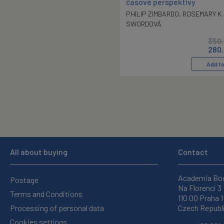
časové perspektivy
PHILIP ZIMBARDO
,
ROSEMARY K. 
SWORDOVÁ
350
280
Add to
All about buying
Contact
Academia Bo
Postage
Na Florenci 3
Terms and Conditions
110 00 Praha 1
Processing of personal data
Czech Republ
Cookies settings