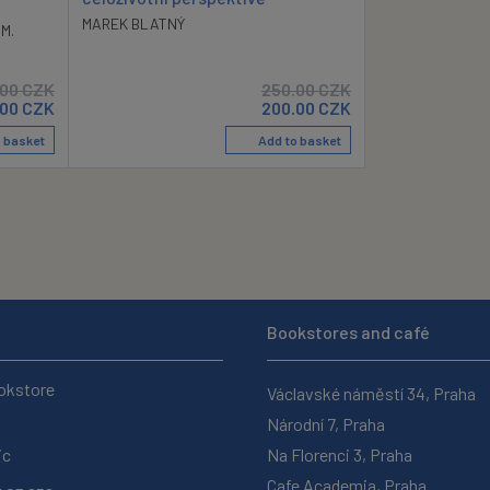
MAREK BLATNÝ
M.
.00
CZK
250.00
CZK
.00
CZK
200.00
CZK
 basket
Add to basket
Bookstores and café
okstore
Václavské náměstí 34, Praha
Národní 7, Praha
ic
Na Florenci 3, Praha
Cafe Academia, Praha