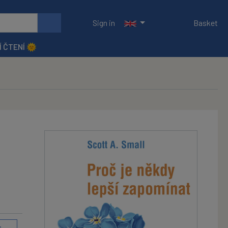
Sign in
Basket
Í ČTENÍ 🌞