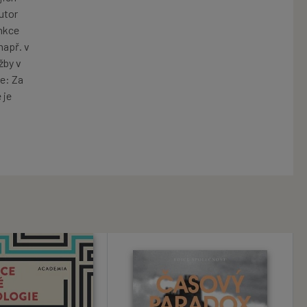
utor
unkce
např. v
žby v
je: Za
 je