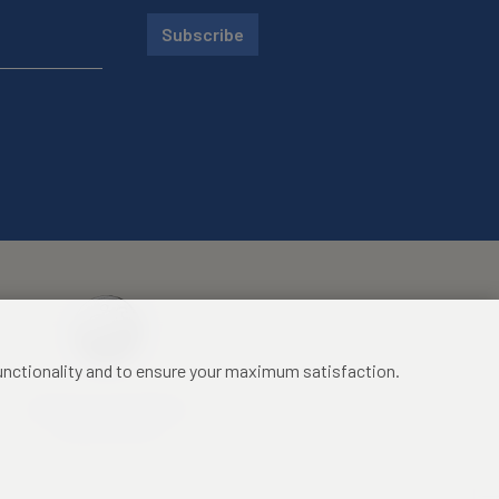
Subscribe
functionality and to ensure your maximum satisfaction.
Mezinárodní identifikační
průkaz studenta