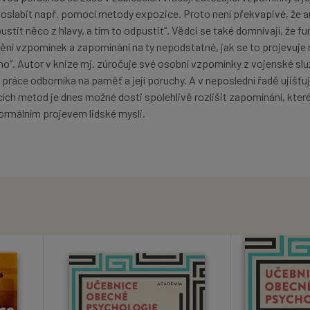
y oslabit např. pomocí metody expozice. Proto není překvapivé, že a
ustit něco z hlavy, a tím to odpustit“. Vědci se také domnívají, že f
dění vzpomínek a zapomínání na ty nepodstatné, jak se to projevuje 
ho“. Autor v knize mj. zúročuje své osobní vzpomínky z vojenské slu
t práce odborníka na paměť a její poruchy. A v neposlední řadě ujišťu
h metod je dnes možné dosti spolehlivě rozlišit zapomínání, které
 normálním projevem lidské mysli.