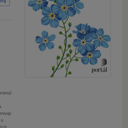
ing
ravují
a
mívají
 s
jich