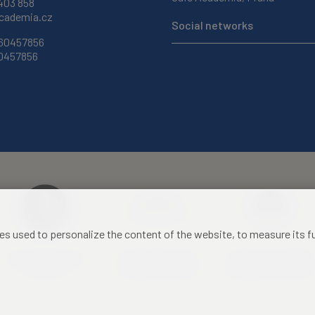
403 858
ademia.cz
Social networks
 60457856
60457856
les used to personalize the content of the website, to measure its 
Czech Academy of
Castle Hotel Liblice
Zámecký hotel Třešť
Sciences
conference centre
konferenční centrum