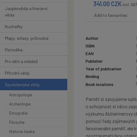
341.00
CZK
incl. VA
Jazykověda a literární
věda
Add to favourites
Kuchařky
Mapy, atlasy, průvodce
Author
ISBN
Periodika
EAN
Publisher
Pro děti a mládež
Year of publication
Přírodní vědy
Binding
Book locations
Společenské vědy
Antropologie
Paměť si spojujeme spíše 
Archeologie
o schopnost si něco zapa
Etnografie
výzkumu Alzheimerovy ch
pomoci řady zajímavých př
Filosofie
fenomenální paměť, ale k
Historie česká
posttraumatickou stresov