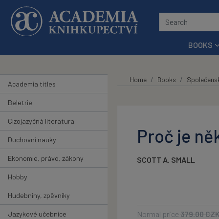
Skip to main content
BOOKS
Home
Books
Společens
Academia titles
Beletrie
Cizojazyčná literatura
Proč je ně
Duchovní nauky
Ekonomie, právo, zákony
SCOTT A. SMALL
Hobby
Hudebniny, zpěvníky
Normal price
379.00
CZ
Jazykové učebnice