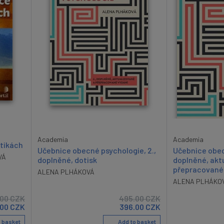
Academia
Academia
stikách
Učebnice obecné psychologie, 2.,
Učebnice obec
VÁ
doplněné, dotisk
doplněné, akt
přepracované
ALENA PLHÁKOVÁ
ALENA PLHÁKO
.00
CZK
495.00
CZK
.00
CZK
396.00
CZK
 basket
Add to basket