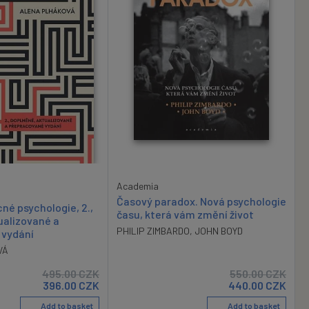
Academia
Časový paradox. Nová psychologie
né psychologie, 2.,
času, která vám změní život
ualizované a
PHILIP ZIMBARDO
,
JOHN BOYD
 vydání
VÁ
495.00
CZK
550.00
CZK
396.00
CZK
440.00
CZK
Add to basket
Add to basket