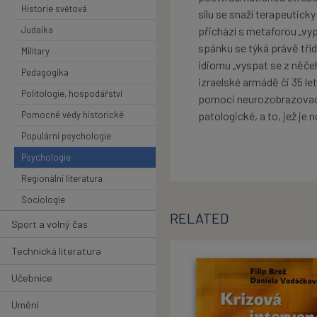
Historie světová
sílu se snaží terapeutick
Judaika
přichází s metaforou „vyp
spánku se týká právě tří
Military
idiomu „vyspat se z něče
Pedagogika
izraelské armádě či 35 le
Politologie, hospodářství
pomoci neurozobrazovacíc
Pomocné vědy historické
patologické, a to, jež je
Populární psychologie
Psychologie
Regionální literatura
Sociologie
RELATED
Sport a volný čas
Technická literatura
Učebnice
Umění