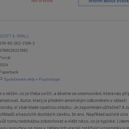
Inform about stock
Not in stock
T
SCOTT A. SMALL
978-80-262-2198-2
9788026221982
Portál
2024
Paperback
Společenské vědy
»
Psychologie
s něčím, co je třeba cvičit, a děsíme se onemocnění, která nás přip
matovat. Autor, který je předním americkým odborníkem v oblasti
oroby, si však klade opačnou otázku: Je zapomínání užitečné? A z
íkladů a kazuistik dochází k závěru, že ano. Například autisté sice 
vůli tomu nedokážou zobecňovat a vidět něco, co je typické. Lidem
ou poruchou se zase v záblescích vracejí zatěžující vzpomínky a je