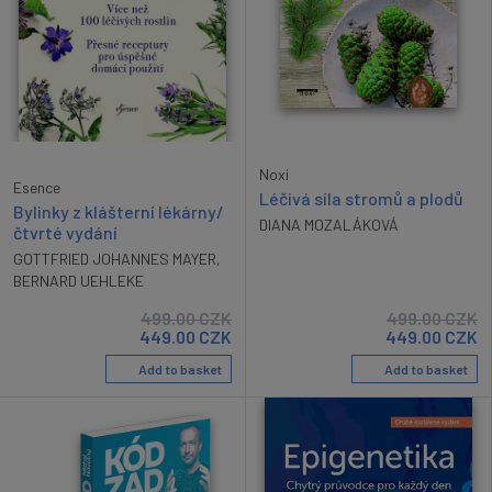
Noxi
Esence
Léčivá síla stromů a plodů
Bylinky z klášterní lékárny/
DIANA MOZALÁKOVÁ
čtvrté vydání
GOTTFRIED JOHANNES MAYER
,
BERNARD UEHLEKE
499.00
CZK
499.00
CZK
449.00
CZK
449.00
CZK
Add to basket
Add to basket