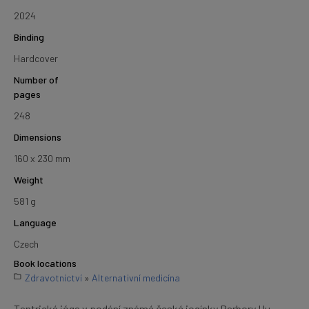
2024
Binding
Hardcover
Number of
pages
248
Dimensions
160 x 230 mm
Weight
581 g
Language
Czech
Book locations
Zdravotnictví
»
Alternativní medicína
Tantrická jóga v podání známé české jogínky Barbory Hu