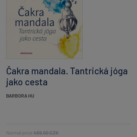
Čakra mandala. Tantrická jóga
jako cesta
BARBORA HU
Normal price
469.00
CZK