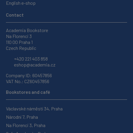
English e-shop
Contact
Academia Bookstore
Na Florenci 3
110 00 Praha 1
Czech Republic
+420 221 403 858
eshop@academia.cz
Company ID: 60457856
VAT No.: CZ60457856
Bookstores and café
Václavské náměstí 34, Praha
Národní 7, Praha
Na Florenci 3, Praha