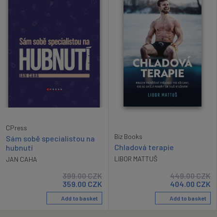
CPress
Biz Books
Sám sobě specialistou na
Chladová terapie
hubnutí
LIBOR MATTUŠ
JAN CAHA
399.00
CZK
449.00
CZK
359.00
CZK
404.00
CZK
Add to basket
Add to basket