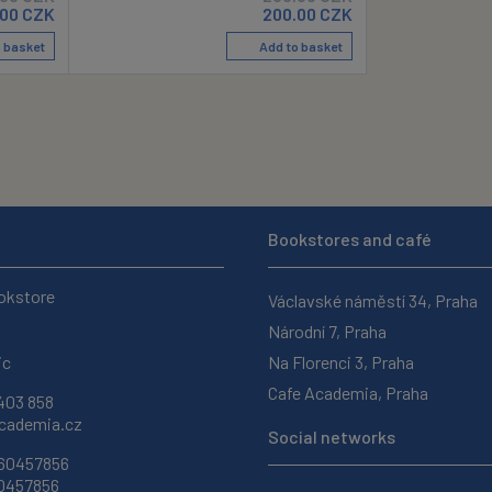
.00
CZK
200.00
CZK
 basket
Add to basket
Bookstores and café
okstore
Václavské náměstí 34, Praha
Národní 7, Praha
ic
Na Florenci 3, Praha
Cafe Academia, Praha
403 858
ademia.cz
Social networks
 60457856
60457856