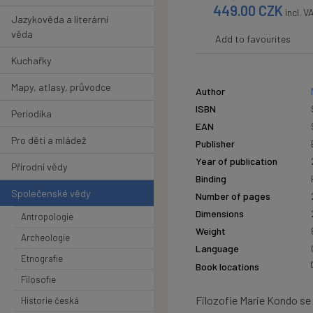
449.00
CZK
incl. V
Jazykověda a literární
věda
Add to favourites
Kuchařky
Mapy, atlasy, průvodce
Author
ISBN
Periodika
EAN
Pro děti a mládež
Publisher
Year of publication
Přírodní vědy
Binding
Společenské vědy
Number of pages
Dimensions
Antropologie
Weight
Archeologie
Language
Etnografie
Book locations
Filosofie
Filozofie Marie Kondo se 
Historie česká