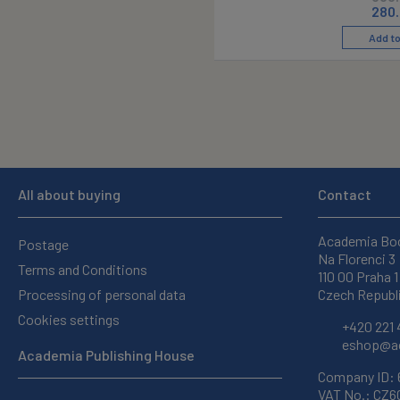
280
Add to
All about buying
Contact
Academia Bo
Postage
Na Florenci 3
Terms and Conditions
110 00 Praha 1
Processing of personal data
Czech Republ
Cookies settings
+420 221 
eshop@ac
Academia Publishing House
Company ID:
VAT No.: CZ