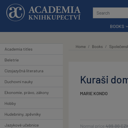
Skip to main content
BOOKS
Home
Books
Společens
Academia titles
Beletrie
Cizojazyčná literatura
Kuraši do
Duchovní nauky
Ekonomie, právo, zákony
MARIE KONDO
Hobby
Hudebniny, zpěvníky
Jazykové učebnice
Normal price
499.00
CZ