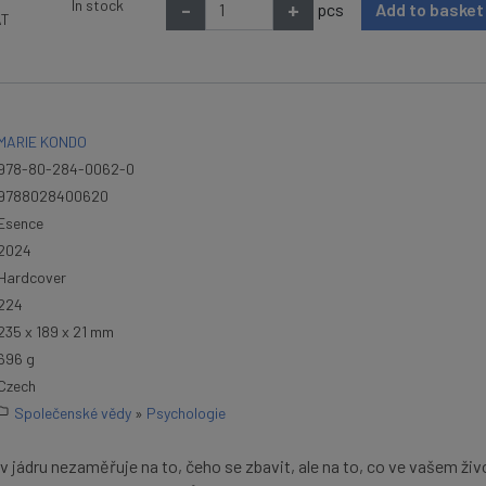
In stock
-
+
pcs
Add to baske
AT
MARIE KONDO
978-80-284-0062-0
9788028400620
Esence
2024
Hardcover
224
235 x 189 x 21 mm
696 g
Czech
Společenské vědy
»
Psychologie
v jádru nezaměřuje na to, čeho se zbavit, ale na to, co ve vašem ži