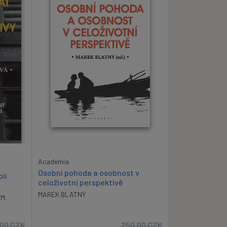
Academia
Osobní pohoda a osobnost v
pii
celoživotní perspektivě
MAREK BLATNÝ
M.
.00
CZK
250.00
CZK