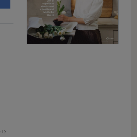
t
votě