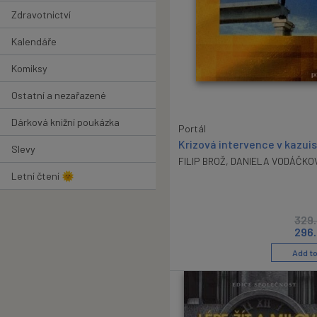
Zdravotnictví
Kalendáře
Komiksy
Ostatní a nezařazené
Dárková knižní poukázka
Portál
Krizová intervence v kazui
Slevy
FILIP BROŽ
,
DANIELA VODÁČKO
Letní čtení 🌞
329
296
Add to