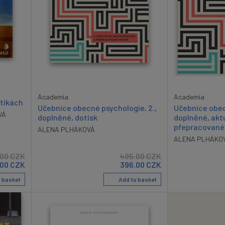
Academia
Academia
stikách
Učebnice obecné psychologie, 2.,
Učebnice obec
VÁ
doplněné, dotisk
doplněné, akt
přepracované
ALENA PLHÁKOVÁ
ALENA PLHÁKO
.00
CZK
495.00
CZK
.00
CZK
396.00
CZK
 basket
Add to basket