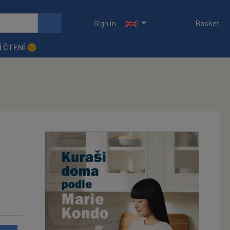
Sign in
Basket
Í ČTENÍ 🌞