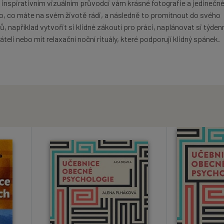
 inspirativním vizuálním průvodci vám krásné fotografie a jedinečn
o, co máte na svém životě rádi, a následně to promítnout do svého
, například vytvořit si klidné zákoutí pro práci, naplánovat si týden
teli nebo mít relaxační noční rituály, které podporují klidný spánek.