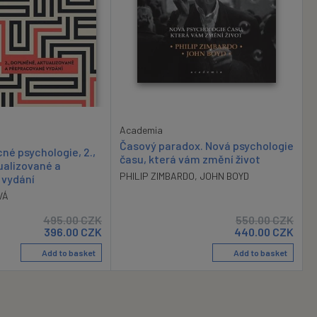
Academia
Časový paradox. Nová psychologie
né psychologie, 2.,
času, která vám změní život
ualizované a
PHILIP ZIMBARDO
,
JOHN BOYD
 vydání
VÁ
495.00
CZK
550.00
CZK
396.00
CZK
440.00
CZK
Add to basket
Add to basket