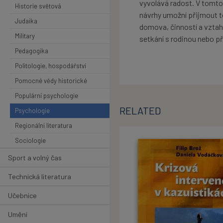
vyvolává radost. V tomto
Historie světová
návrhy umožní přijmout t
Judaika
domova, činností a vztahů
Military
setkání s rodinou nebo přá
Pedagogika
Politologie, hospodářství
Pomocné vědy historické
Populární psychologie
RELATED
Psychologie
Regionální literatura
Sociologie
Sport a volný čas
Technická literatura
Učebnice
Umění