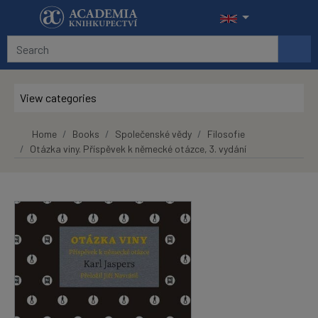
Skip to main content
View categories
Home
Books
Společenské vědy
Filosofie
Otázka viny. Příspěvek k německé otázce, 3. vydání