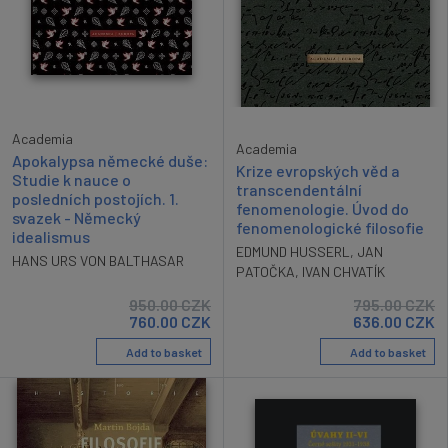
Academia
Academia
Apokalypsa německé duše:
Krize evropských věd a
Studie k nauce o
transcendentální
posledních postojích. 1.
fenomenologie. Úvod do
svazek - Německý
fenomenologické filosofie
idealismus
EDMUND HUSSERL
,
JAN
HANS URS VON BALTHASAR
PATOČKA
,
IVAN CHVATÍK
950.00
CZK
795.00
CZK
760.00
CZK
636.00
CZK
Add to basket
Add to basket