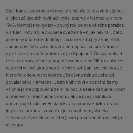
Esej Karla Jasperse o německé vině, ale také o vině vůbec a
o jejích základních rovinách vyšel poprvé v Německu v roce
1946. Němci jeho vydání – pouhý rok po své válečné porážce,
v situaci rozvratu a okupace své země – nijak nevítali. Zato
americký důstojník dohlížející na univerzitu prý za nej Karlu
Jaspersovi děkoval s tím, že není napsán jen pro Němce,
nýbrž také pro svědomí vítězných Spojenců. Český překlad
této autorovy práce byl poprvé vydán v roce 1969, a ani dnes
neztrácí na své aktuálnosti. Není to totiž ani zdaleka pouze
historický dokument dokreslující dávno minulou situaci
poválečného Německa. Jádro knihy tkví v poznání, že my
všichni jsme odpovědni za minulost, ale také za budoucnost
a především před budoucností. Jak ve své předmluvě
upozorňuje Ladislav Hejdánek, Jaspersova knížka je vším
jiným, jen ne moralizováním; je to soubor myšlenek a
zejména otázek člověka, který sám prošel mnoha nelehkými
dilematy.