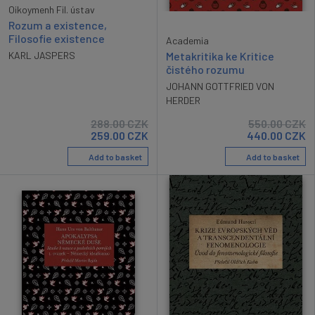
Oikoymenh Fil. ústav
Rozum a existence,
Filosofie existence
Academia
Metakritika ke Kritice
KARL JASPERS
čistého rozumu
JOHANN GOTTFRIED VON
HERDER
288.00
CZK
550.00
CZK
259.00
CZK
440.00
CZK
Add to basket
Add to basket