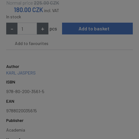
Normal price
225.00
CZK
180.00
CZK
incl. VAT
In stock
-
+
pcs
Add to basket
Add to favourites
Author
KARL JASPERS
ISBN
978-80-200-3561-5
EAN
9788020035615
Publisher
Academia