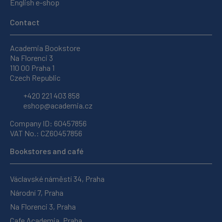
English e-shop
Contact
Academia Bookstore
Na Florenci 3
110 00 Praha 1
Czech Republic
+420 221 403 858
eshop@academia.cz
Company ID: 60457856
VAT No.: CZ60457856
Bookstores and café
Václavské náměstí 34, Praha
Národní 7, Praha
Na Florenci 3, Praha
Cafe Academia, Praha