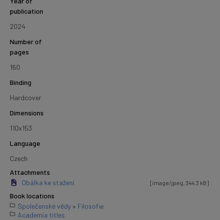
Year of
publication
2024
Number of
pages
160
Binding
Hardcover
Dimensions
110x153
Language
Czech
Attachments
Obálka ke stažení
[image/jpeg, 344.3 kB]
Book locations
Společenské vědy
»
Filosofie
Academia titles