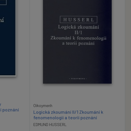
y
Oikoymenh
í poznání
Logická zkoumání II/1 Zkoumání k
fenomenologii a teorii poznání
EDMUND HUSSERL