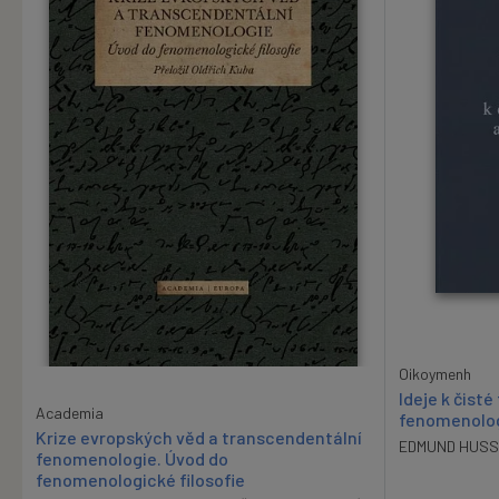
Oikoymenh
Ideje k čist
Academia
fenomenologi
Krize evropských věd a transcendentální
EDMUND HUSS
fenomenologie. Úvod do
fenomenologické filosofie