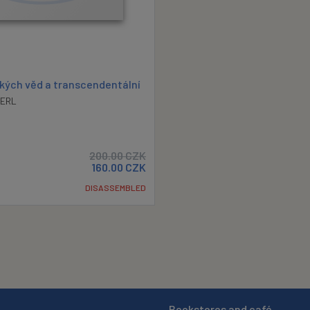
ských věd a transcendentální
ERL
200.00
CZK
160.00
CZK
DISASSEMBLED
Bookstores and café