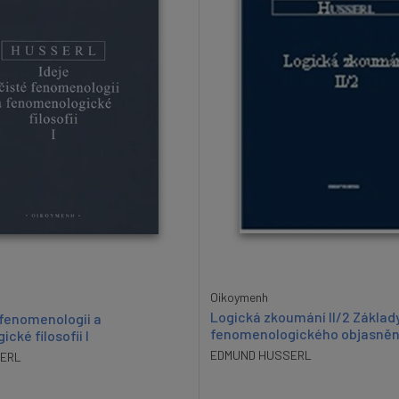
Oikoymenh
Logická zkoumání II/2 Základ
é fenomenologii a
fenomenologického objasněn
cké filosofii I
EDMUND HUSSERL
ERL