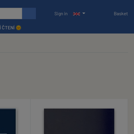
Sign in
Basket
Í ČTENÍ 🌞