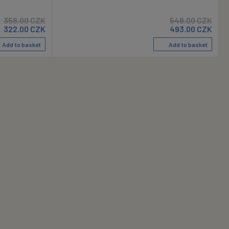
358.00
CZK
548.00
CZK
322.00
CZK
493.00
CZK
Add to basket
Add to basket