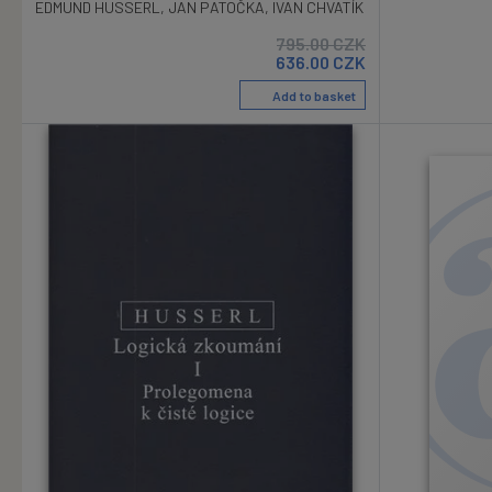
EDMUND HUSSERL
,
JAN PATOČKA
,
IVAN CHVATÍK
795.00
CZK
636.00
CZK
Add to basket