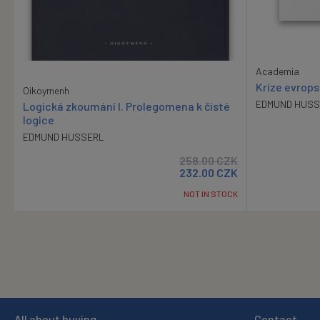
Academia
Krize evrop
Oikoymenh
EDMUND HUSS
Logická zkoumání I. Prolegomena k čisté
logice
EDMUND HUSSERL
258.00
CZK
232.00
CZK
NOT IN STOCK
All about buying
Contact