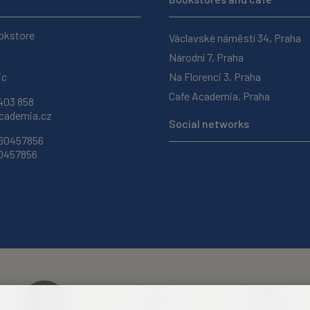
okstore
Václavské náměstí 34, Praha
Národní 7, Praha
ic
Na Florenci 3, Praha
Cafe Academia, Praha
403 858
ademia.cz
Social networks
 60457856
60457856