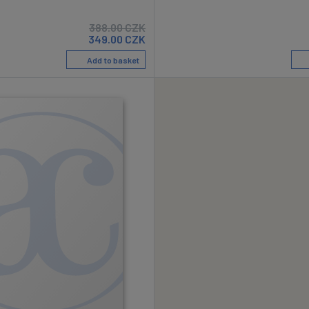
388.00
CZK
349.00
CZK
Add to basket