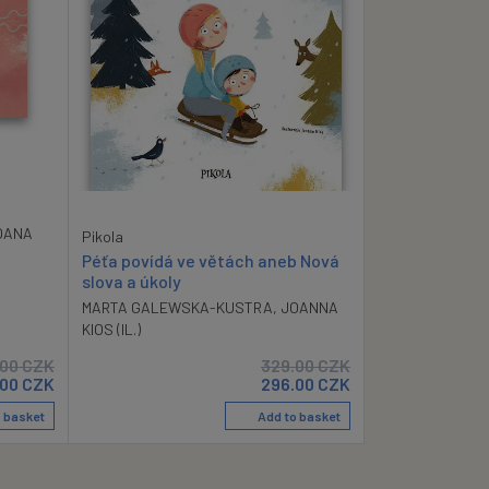
OANA
Pikola
Péťa povídá ve větách aneb Nová
slova a úkoly
MARTA GALEWSKA-KUSTRA
,
JOANNA
KIOS (IL.)
.00
CZK
329.00
CZK
.00
CZK
296.00
CZK
 basket
Add to basket