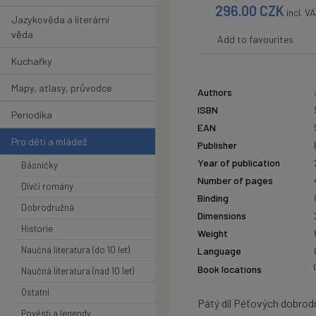
296.00
CZK
incl. V
Jazykověda a literární
věda
Add to favourites
Kuchařky
Mapy, atlasy, průvodce
Authors
ISBN
Periodika
EAN
Pro děti a mládež
Publisher
Year of publication
Básničky
Number of pages
Dívčí romány
Binding
Dobrodružná
Dimensions
Historie
Weight
Naučná literatura (do 10 let)
Language
Book locations
Naučná literatura (nad 10 let)
Ostatní
Pátý díl Péťových dobrodr
Pověsti a legendy