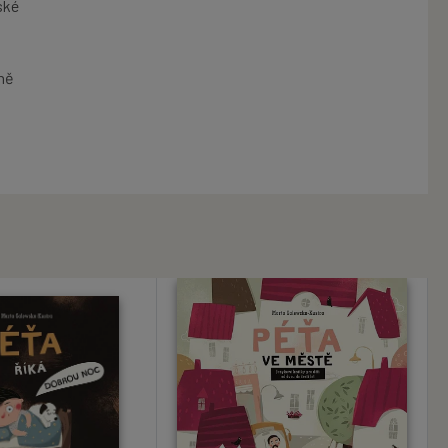
ské
čně