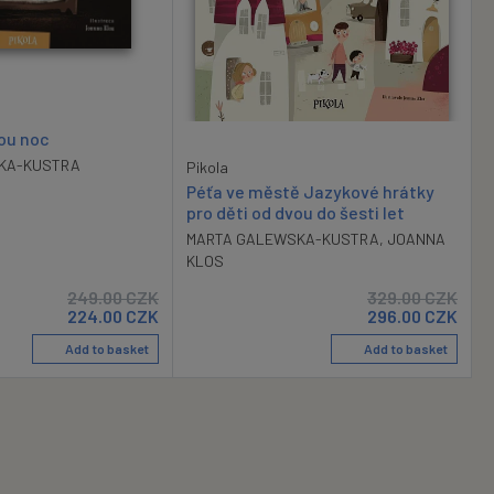
rou noc
KA-KUSTRA
Pikola
Péťa ve městě Jazykové hrátky
pro děti od dvou do šesti let
MARTA GALEWSKA-KUSTRA
,
JOANNA
KLOS
249.00
CZK
329.00
CZK
224.00
CZK
296.00
CZK
Add to basket
Add to basket