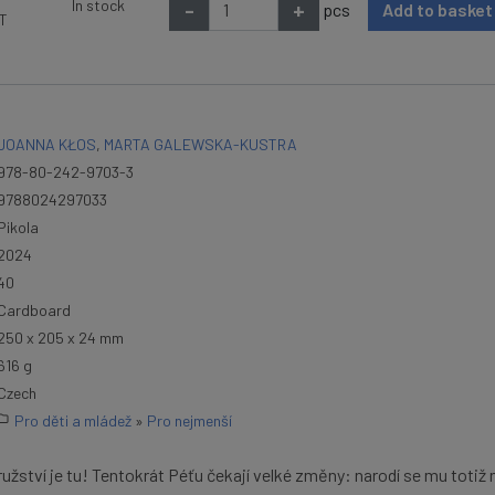
In stock
-
+
pcs
Add to baske
AT
JOANNA KŁOS
,
MARTA GALEWSKA-KUSTRA
978-80-242-9703-3
9788024297033
Pikola
2024
40
Cardboard
250 x 205 x 24 mm
616 g
Czech
Pro děti a mládež
»
Pro nejmenší
užství je tu! Tentokrát Péťu čekají velké změny: narodí se mu totiž