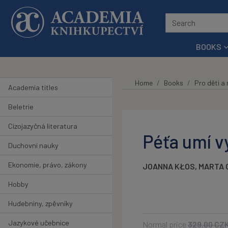
Skip to main content
BOOKS
Home
Books
Pro děti a
Academia titles
Beletrie
Cizojazyčná literatura
Péťa umí v
Duchovní nauky
Ekonomie, právo, zákony
JOANNA KŁOS
,
MARTA 
Hobby
Hudebniny, zpěvníky
Jazykové učebnice
Normal price
329.00
CZ