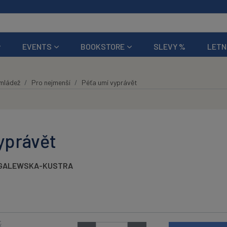
EVENTS
BOOKSTORE
SLEVY %
LETN
 mládež
Pro nejmenší
Péťa umí vyprávět
yprávět
GALEWSKA-KUSTRA
K