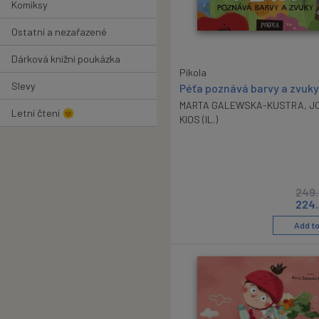
Komiksy
Ostatní a nezařazené
Dárková knižní poukázka
Pikola
Slevy
Péťa poznává barvy a zvuky
MARTA GALEWSKA-KUSTRA
,
J
Letní čtení 🌞
KIOS (IL.)
249
224
Add to