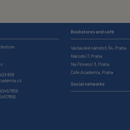
Bookstores and café
okstore
Václavské náměstí 34, Praha
Národní 7, Praha
ic
Na Florenci 3, Praha
Cafe Academia, Praha
403 858
ademia.cz
Social networks
 60457856
60457856