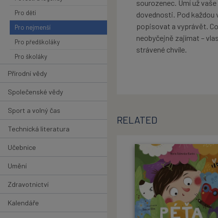
sourozenec. Umí už vaše 
Pro děti
dovednosti. Pod každou v
popisovat a vyprávět. Co
Pro nejmenší
neobyčejně zajímat – vlas
Pro předškoláky
strávené chvíle.
Pro školáky
Přírodní vědy
Společenské vědy
Sport a volný čas
RELATED
Technická literatura
Učebnice
Umění
Zdravotnictví
Kalendáře