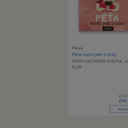
Pikola
Péťa roste jako z vody
MARTA GALEWSKA-KUSTRA
,
J
KLOS
249
224
Add to