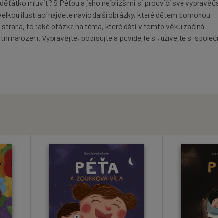
děťátko mluvit? S Péťou a jeho nejbližšími si procvičí své vypravěč
elkou ilustrací najdete navíc další obrázky, které dětem pomohou
 strana, to také otázka na téma, které děti v tomto věku začíná
tní narození. Vyprávějte, popisujte a povídejte si, užívejte si spole