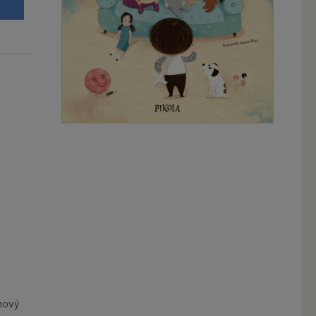
t
 nový