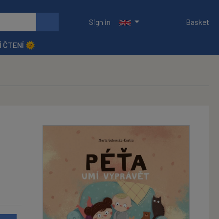
Sign in
Basket
Í ČTENÍ 🌞