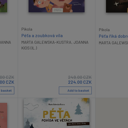
Pikola
Pikola
Péťa a zoubková víla
Péťa říká dob
OANNA
MARTA GALEWSKA-KUSTRA
,
JOANNA
MARTA GALEWS
KIOS (IL.)
.00
CZK
249.00
CZK
.00
CZK
224.00
CZK
 basket
Add to basket