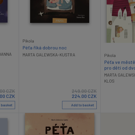
Pikola
Péťa říká dobrou noc
OANNA
MARTA GALEWSKA-KUSTRA
Pikola
Péťa ve městě
pro děti od dv
MARTA GALEWS
KLOS
.00
CZK
249.00
CZK
.00
CZK
224.00
CZK
 basket
Add to basket