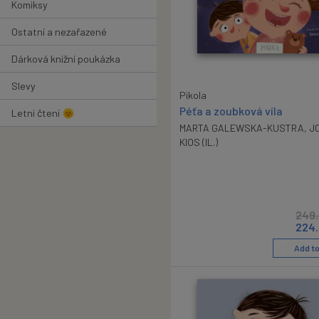
Komiksy
Ostatní a nezařazené
Dárková knižní poukázka
Slevy
Pikola
Péťa a zoubková víla
Letní čtení 🌞
MARTA GALEWSKA-KUSTRA
,
J
KIOS (IL.)
249
224
Add to