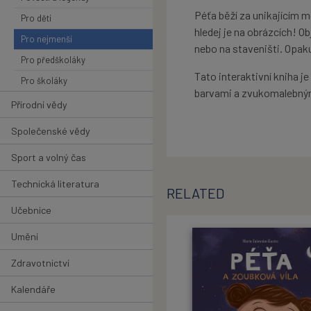
Péťa běží za unikajícím 
Pro děti
hledej je na obrázcích! O
Pro nejmenší
nebo na staveništi. Opaku
Pro předškoláky
Tato interaktivní kniha j
Pro školáky
barvami a zvukomalebným
Přírodní vědy
Společenské vědy
Sport a volný čas
Technická literatura
RELATED
Učebnice
Umění
Zdravotnictví
Kalendáře