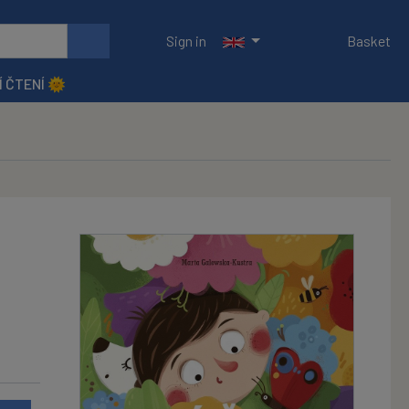
Sign in
Basket
Í ČTENÍ 🌞