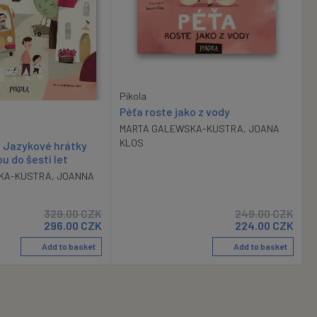
Pikola
Péťa roste jako z vody
MARTA GALEWSKA-KUSTRA
,
JOANA
KLOS
 Jazykové hrátky
ou do šesti let
KA-KUSTRA
,
JOANNA
329.00
CZK
249.00
CZK
296.00
CZK
224.00
CZK
Add to basket
Add to basket