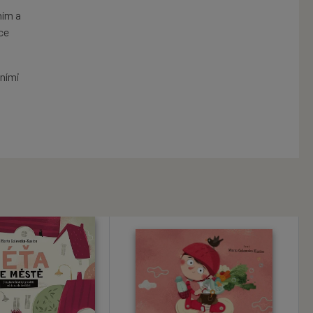
ním a
ce
dními