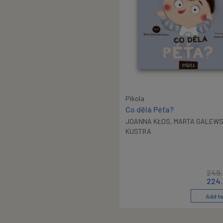
Pikola
Co dělá Péťa?
JOANNA KŁOS
,
MARTA GALEWS
KUSTRA
249
224
Add to