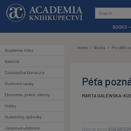
Skip to main content
BOOKS
Home
Books
Pro děti a
Academia titles
Beletrie
Cizojazyčná literatura
Péťa pozná
Duchovní nauky
Ekonomie, právo, zákony
MARTA GALEWSKA-KU
Hobby
Hudebniny, zpěvníky
Jazykové učebnice
Normal price
249.00
CZ