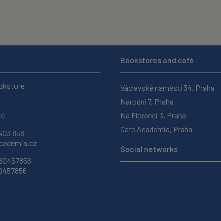
Bookstores and café
okstore
Václavské náměstí 34, Praha
Národní 7, Praha
ic
Na Florenci 3, Praha
Cafe Academia, Praha
403 858
ademia.cz
Social networks
 60457856
60457856