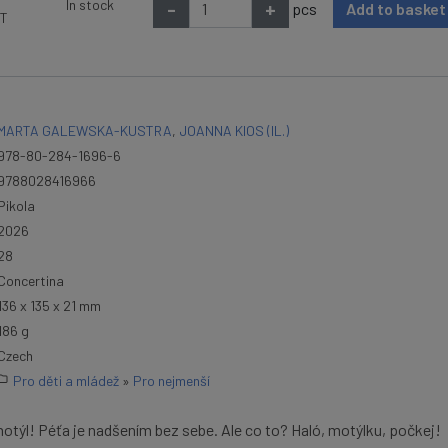
In stock
-
+
pcs
Add to baske
AT
MARTA GALEWSKA-KUSTRA
,
JOANNA KIOS (IL.)
978-80-284-1696-6
9788028416966
Pikola
2026
28
Concertina
136 x 135 x 21 mm
186 g
Czech
Pro děti a mládež
»
Pro nejmenší
motýl! Péťa je nadšením bez sebe. Ale co to? Haló, motýlku, počkej!