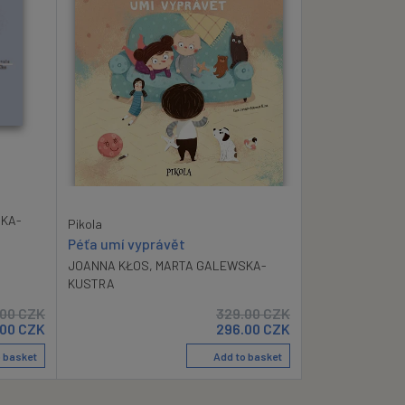
KA-
Pikola
Péťa umí vyprávět
JOANNA KŁOS
,
MARTA GALEWSKA-
KUSTRA
.00
CZK
329.00
CZK
.00
CZK
296.00
CZK
 basket
Add to basket