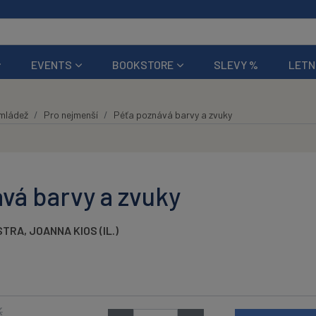
EVENTS
BOOKSTORE
SLEVY %
LETN
 mládež
Pro nejmenší
Péťa poznává barvy a zvuky
vá barvy a zvuky
STRA
,
JOANNA KIOS (IL.)
K