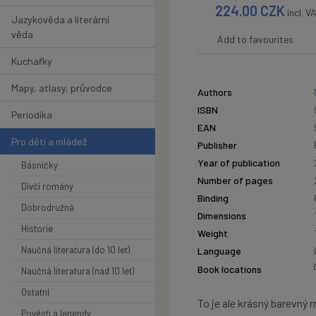
224.00
CZK
incl. V
Jazykověda a literární
věda
Add to favourites
Kuchařky
Mapy, atlasy, průvodce
Authors
ISBN
Periodika
EAN
Pro děti a mládež
Publisher
Year of publication
Básničky
Number of pages
Dívčí romány
Binding
Dobrodružná
Dimensions
Historie
Weight
Naučná literatura (do 10 let)
Language
Book locations
Naučná literatura (nad 10 let)
Ostatní
To je ale krásný barevný 
Pověsti a legendy