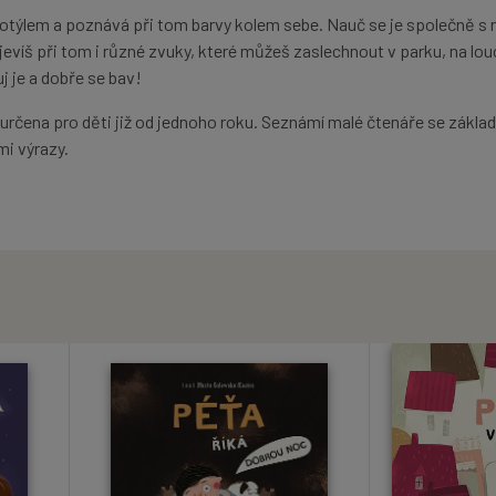
motýlem a poznává při tom barvy kolem sebe. Nauč se je společně s 
bjevíš při tom i různé zvuky, které můžeš zaslechnout v parku, na lou
j je a dobře se bav!
e určena pro děti již od jednoho roku. Seznámí malé čtenáře se zákla
i výrazy.