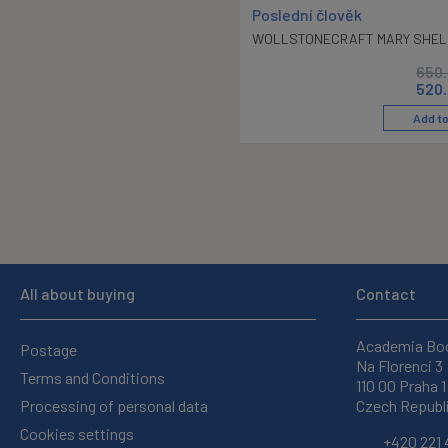
Poslední člověk
WOLLSTONECRAFT MARY SHEL
650
520
Add to
All about buying
Contact
Academia Bo
Postage
Na Florenci 3
Terms and Conditions
110 00 Praha 1
Processing of personal data
Czech Republ
Cookies settings
+420 221 