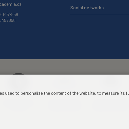
ademia.cz
Social networks
 60457856
60457856
les used to personalize the content of the website, to measure its 
Czech Academy of
Castle Hotel Liblice
Zámecký hotel Třešť
Sciences
conference centre
konferenční centrum