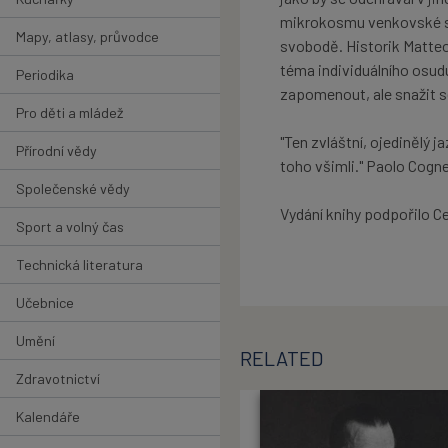
mikrokosmu venkovské spo
Mapy, atlasy, průvodce
svobodě. Historik Matte
téma individuálního osudu
Periodika
zapomenout, ale snažit s
Pro děti a mládež
"Ten zvláštní, ojedinělý j
Přírodní vědy
toho všimli." Paolo Cogne
Společenské vědy
Vydání knihy podpořilo Ce
Sport a volný čas
Technická literatura
Učebnice
Umění
RELATED
Zdravotnictví
Kalendáře