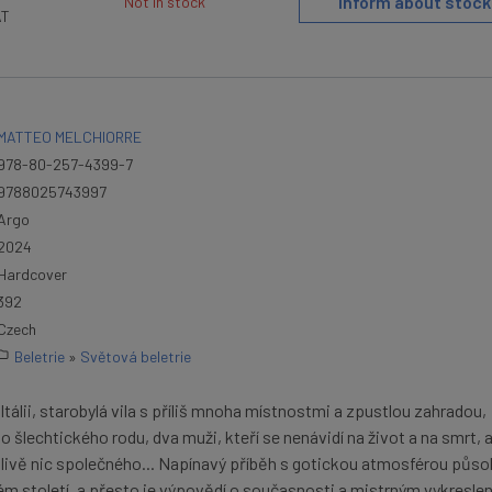
Inform about stock
Not in stock
AT
MATTEO MELCHIORRE
978-80-257-4399-7
9788025743997
Argo
2024
Hardcover
392
Czech
Beletrie
»
Světová beletrie
Itálii, starobylá vila s příliš mnoha místnostmi a zpustlou zahradou,
o šlechtického rodu, dva muži, kteří se nenávidí na život a na smrt, 
livě nic společného... Napínavý příběh s gotickou atmosférou působ
ném století, a přesto je výpovědí o současnosti a mistrným vykresle