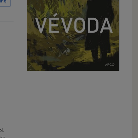
ing
a
í,
ním