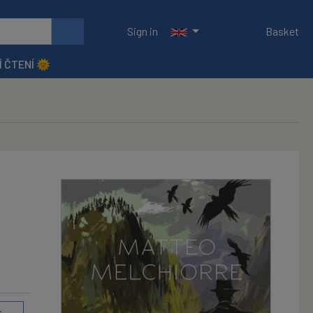
Sign in
Basket
Í ČTENÍ 🌞