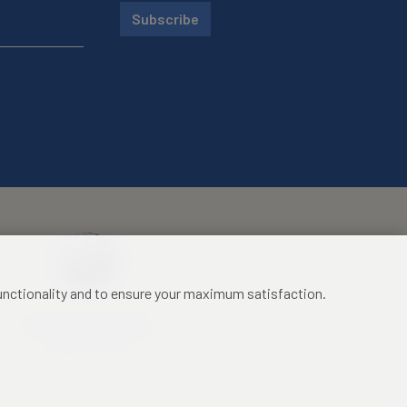
Subscribe
functionality and to ensure your maximum satisfaction.
Mezinárodní identifikační
průkaz studenta