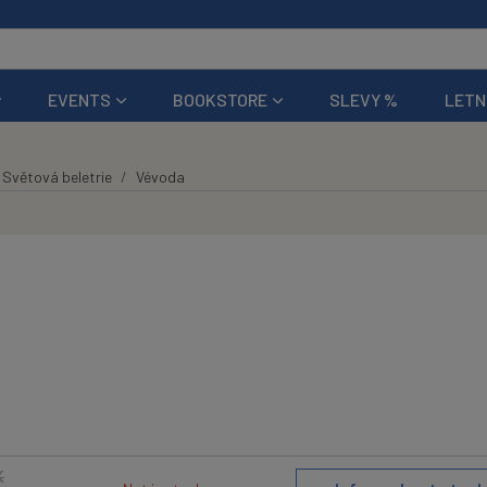
EVENTS
BOOKSTORE
SLEVY %
LETN
Světová beletrie
Vévoda
K