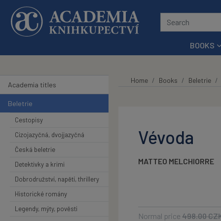
Skip to main content
BOOKS
Home
Books
Beletrie
Academia titles
Beletrie
Cestopisy
Vévoda
Cizojazyčná, dvojjazyčná
Česká beletrie
MATTEO MELCHIORRE
Detektivky a krimi
Dobrodružství, napětí, thrillery
Historické romány
Legendy, mýty, pověsti
Normal price
498.00
CZ