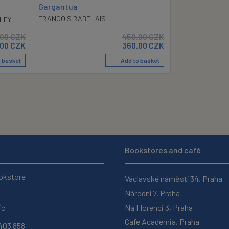
Gargantua
FRANCOIS RABELAIS
LEY
.00
CZK
450.00
CZK
.00
CZK
360.00
CZK
 basket
Add to basket
Bookstores and café
okstore
Václavské náměstí 34, Praha
Národní 7, Praha
ic
Na Florenci 3, Praha
Cafe Academia, Praha
403 858