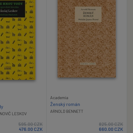
Academia
Ženský román
dy
ARNOLD BENNETT
NOVIČ LESKOV
595.00
CZK
825.00
CZK
476.00
CZK
660.00
CZK