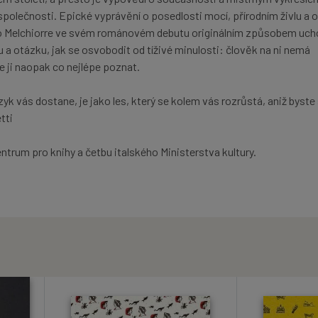
lečnosti. Epické vyprávění o posedlosti mocí, přírodním živlu a 
o Melchiorre ve svém románovém debutu originálním způsobem uch
 a otázku, jak se osvobodit od tíživé minulosti: člověk na ni nemá
e ji naopak co nejlépe poznat.
azyk vás dostane, je jako les, který se kolem vás rozrůstá, aniž byste 
tti
ntrum pro knihy a četbu italského Ministerstva kultury.