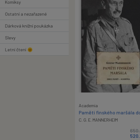
Komiksy
Ostatní a nezařazené
Dárková knižní poukázka
Slevy
Letní čtení 🌞
Academia
Paměti finského maršála d
C. G. E. MANNERHEIM
650
520