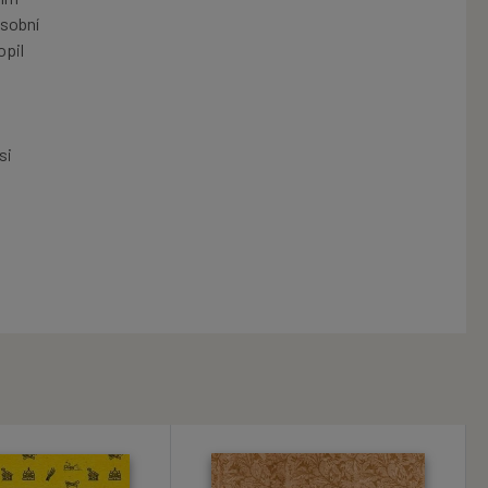
osobní
opil
si