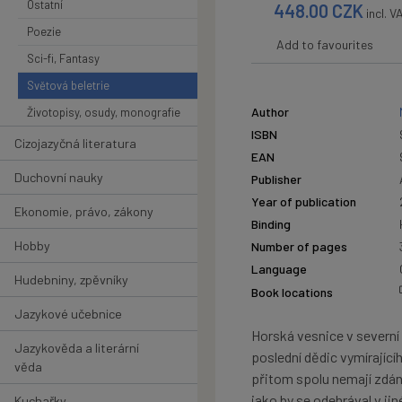
Ostatní
448.00
CZK
incl. V
Poezie
Add to favourites
Sci-fi, Fantasy
Světová beletrie
Author
Životopisy, osudy, monografie
ISBN
Cizojazyčná literatura
EAN
Duchovní nauky
Publisher
Year of publication
Ekonomie, právo, zákony
Binding
Hobby
Number of pages
Language
Hudebniny, zpěvníky
Book locations
Jazykové učebnice
Horská vesnice v severní 
Jazykověda a literární
poslední dědic vymírajícíh
věda
přitom spolu nemají zdán
jako by se odehrával v ji
Kuchařky