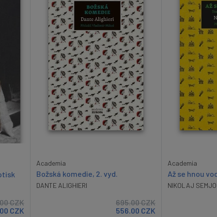
Academia
Academia
Božská komedie, 2. vyd.
Až se hnou vo
otisk
DANTE ALIGHIERI
NIKOLAJ SEMJO
.00
CZK
695.00
CZK
.00
CZK
556.00
CZK