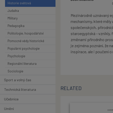
Historie světová
Judaika
Mezinárodně uznávaný egy
Military
mechanismy, které měly a
Pedagogika
společenských, přírodních
staroegyptská - vznikly, f
Politologie, hospodářství
změnami přírodního prost
Pomocné vědy historické
je zejména poznání, že n
Populární psychologie
inspirace, ale i poučení 
Psychologie
Regionální literatura
Sociologie
Sport a volný čas
RELATED
Technická literatura
Učebnice
Umění