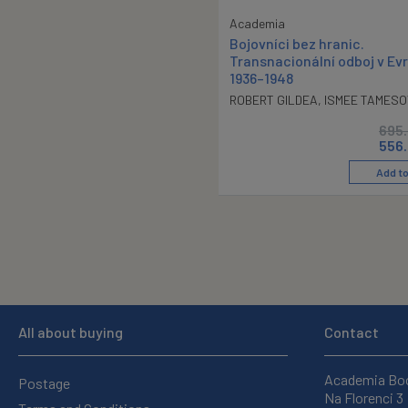
Academia
Bojovníci bez hranic.
Transnacionální odboj v Ev
1936–1948
ROBERT GILDEA
,
ISMEE TAMESO
695
556
Add to
All about buying
Contact
Academia Bo
Postage
Na Florenci 3