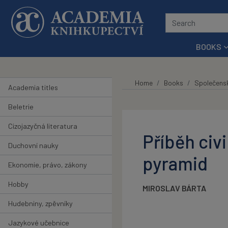
Skip to main content
BOOKS
Home
Books
Společens
Academia titles
Beletrie
Cizojazyčná literatura
Příběh civi
Duchovní nauky
pyramid
Ekonomie, právo, zákony
Hobby
MIROSLAV BÁRTA
Hudebniny, zpěvníky
Jazykové učebnice