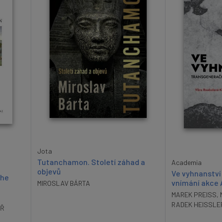
Jota
Tutanchamon. Století záhad a
Academia
objevů
Ve vyhnanství
the
vnímání akce
MIROSLAV BÁRTA
MAREK PREISS
,
RADEK HEISSLE
ÁŘ