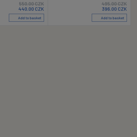
550.00
CZK
495.00
CZK
440.00
CZK
396.00
CZK
Add to basket
Add to basket