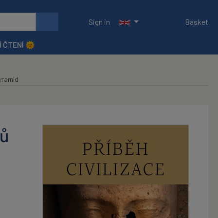
Sign in
Basket
Í ČTENÍ 🌞
pyramid
lů