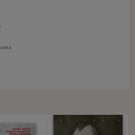
a
lověka