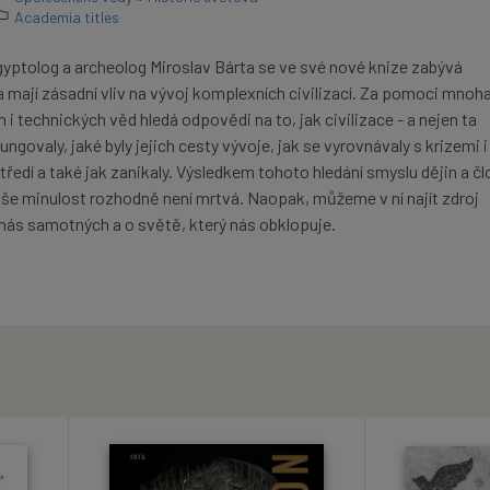
Academia titles
ptolog a archeolog Miroslav Bárta se ve své nové knize zabývá
 mají zásadní vliv na vývoj komplexních civilizací. Za pomoci mnoh
 i technických věd hledá odpovědi na to, jak civilizace - a nejen ta
ungovaly, jaké byly jejich cesty vývoje, jak se vyrovnávaly s krizemi i
ředí a také jak zanikaly. Výsledkem tohoto hledání smyslu dějin a č
aše minulost rozhodně není mrtvá. Naopak, můžeme v ní najít zdroj
o nás samotných a o světě, který nás obklopuje.