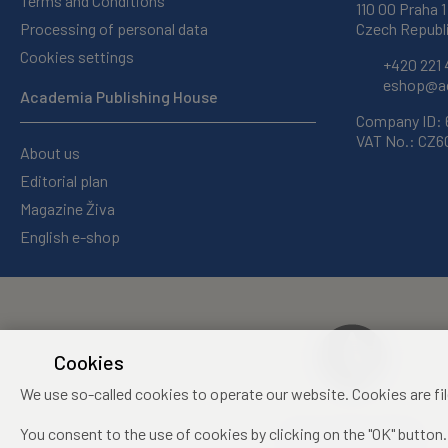
Terms and Conditions
110 00 Praha 1
Processing of personal data
Czech Republ
Cookies settings
+420 221 
eshop@ac
Academia Publishing House
Company ID:
VAT No.: CZ
About us
Editorial plan
Magazine Živa
English e-shop
Cookies
We use so-called cookies to operate our website. Cookies are fi
Centre of Administration
You consent to the use of cookies by clicking on the "OK" button.
and Operations of the CAS,