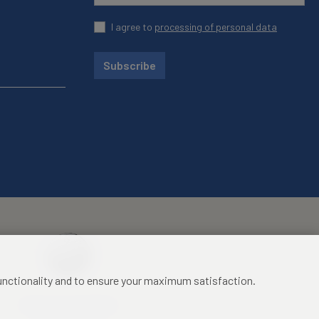
I agree to
processing of personal data
Subscribe
functionality and to ensure your maximum satisfaction.
Mezinárodní identifikační
průkaz studenta