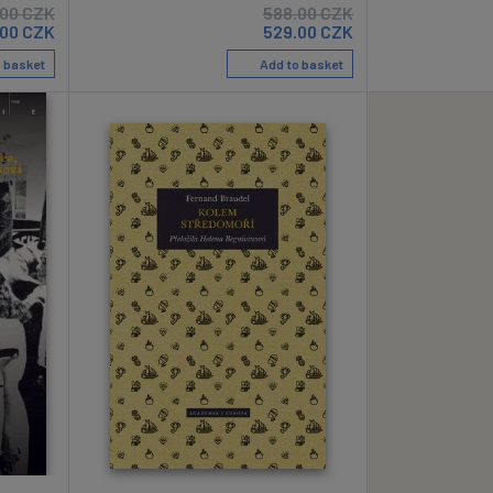
.00
CZK
588.00
CZK
.00
CZK
529.00
CZK
 basket
Add to basket