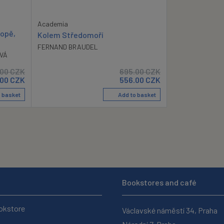
Academia
ropě,
Kolem Středomoří
FERNAND BRAUDEL
VÁ
.00
CZK
695.00
CZK
.00
CZK
556.00
CZK
 basket
Add to basket
Bookstores and café
okstore
Václavské náměstí 34, Praha