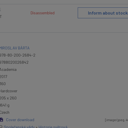
K
Inform about stock
Disassembled
AT
MIROSLAV BÁRTA
978-80-200-2684-2
9788020026842
Academia
2017
360
Hardcover
205 x 260
1641 g
Czech
Cover download
[image/jpeg, 4
Společenské vědy
»
Historie světová