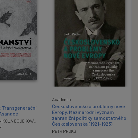
Academia
Československo a problémy nové
: Transgenerační
Evropy. Mezinárodní význam
 Asanace
zahraniční politiky samostatného
NIKOLA DOUBKOVÁ
,
Československa (1921-1923)
R
PETR PROKŠ