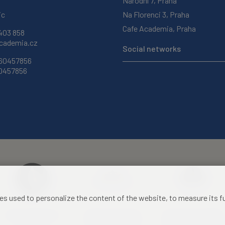
Národní 7, Praha
ic
Na Florenci 3, Praha
Cafe Academia, Praha
403 858
ademia.cz
Social networks
 60457856
60457856
les used to personalize the content of the website, to measure its 
Czech Academy of
Castle Hotel Liblice
Zámecký hotel Třešť
Sciences
conference centre
konferenční centrum