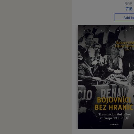
895
716
Add to