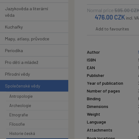
Jazykověda a literární
Normal price
595.00
CZ
věda
476.00
CZK
incl. V
Kuchařky
Add to favourites
Mapy, atlasy, průvodce
Periodika
Author
ISBN
Pro děti a mládež
EAN
Přírodní vědy
Publisher
Year of publication
Společenské vědy
Number of pages
Antropologie
Binding
Archeologie
Dimensions
Weight
Etnografie
Language
Filosofie
Attachments
Historie česká
Book locations