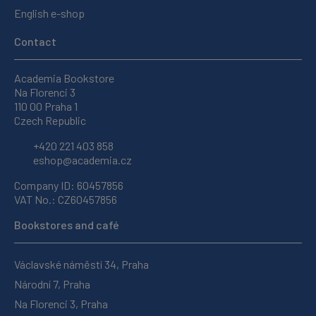
English e-shop
Contact
Academia Bookstore
Na Florenci 3
110 00 Praha 1
Czech Republic
+420 221 403 858
eshop@academia.cz
Company ID: 60457856
VAT No.: CZ60457856
Bookstores and café
Václavské náměstí 34, Praha
Národní 7, Praha
Na Florenci 3, Praha