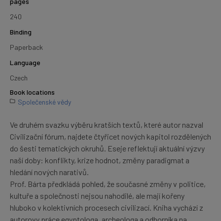
pages
240
Binding
Paperback
Language
Czech
Book locations
Společenské vědy
Ve druhém svazku výběru kratších textů, které autor nazval
Civilizační fórum, najdete čtyřicet nových kapitol rozdělených
do šesti tematických okruhů. Eseje reflektují aktuální výzvy
naší doby: konflikty, krize hodnot, změny paradigmat a
hledání nových narativů.
Prof. Bárta předkládá pohled, že současné změny v politice,
kultuře a společnosti nejsou nahodilé, ale mají kořeny
hluboko v kolektivních procesech civilizací. Kniha vychází z
autorovy práce egyptologa, archeologa a odborníka na