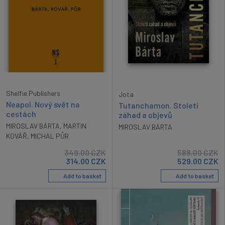
Shelfie Publishers
Jota
Neapol. Nový svět na
Tutanchamon. Století
cestách
záhad a objevů
MIROSLAV BÁRTA
,
MARTIN
MIROSLAV BÁRTA
KOVÁŘ
,
MICHAL PŮR
349.00
CZK
588.00
CZK
314.00
CZK
529.00
CZK
Add to basket
Add to basket