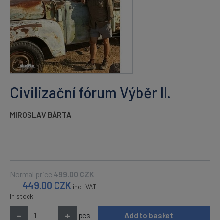
Civilizační fórum Výběr II.
MIROSLAV BÁRTA
Normal price
499.00
CZK
449.00
CZK
incl. VAT
In stock
-
+
pcs
Add to basket