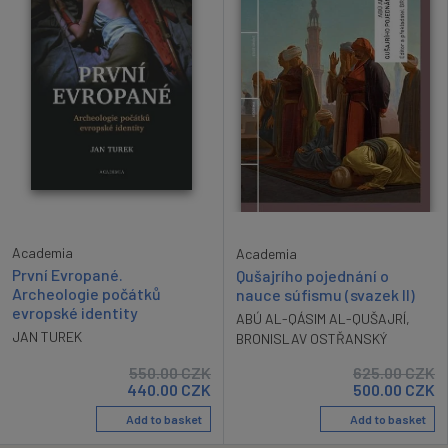
Academia
Academia
První Evropané.
Qušajrího pojednání o
Archeologie počátků
nauce súfismu (svazek II)
evropské identity
ABÚ AL-QÁSIM AL-QUŠAJRÍ
,
JAN TUREK
BRONISLAV OSTŘANSKÝ
550.00
CZK
625.00
CZK
440.00
CZK
500.00
CZK
Add to basket
Add to basket