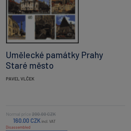
Umělecké památky Prahy
Staré město
PAVEL VLČEK
Normal price
200.00
CZK
160.00
CZK
incl. VAT
Disassembled