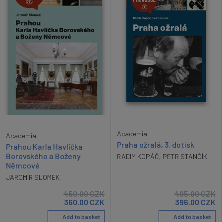
Academia
Academia
Praha ožralá, 3. dotisk
Prahou Karla Havlíčka
Borovského a Boženy
RADIM KOPÁČ
,
PETR STANČÍK
Němcové
JAROMÍR SLOMEK
450.00
CZK
495.00
CZK
360.00
CZK
396.00
CZK
Add to basket
Add to basket