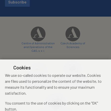
Subscribe
Centre of Administration
Czech Academy of
and Operations of the
Sciences
CAS, v. v. i.
Cookies
We use so-called cookies to operate our website. Cookies
Castle Hotel Liblice
Zámecký hotel Třešť
are files used to personalize the content of the website, to
conference centre
konferenční centrum
measure its functionality and to ensure your maximum
satisfaction.
You consent to the use of cookies by clicking on the "OK"
button.