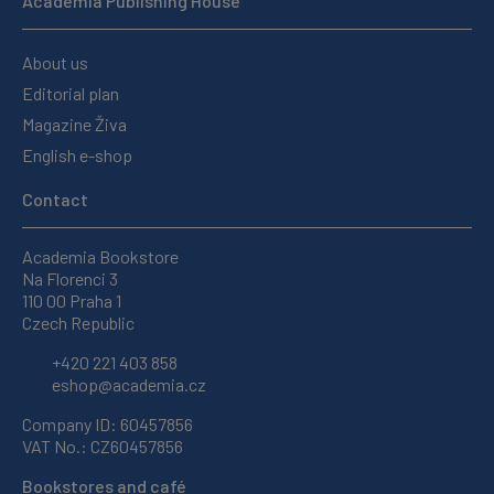
Academia Publishing House
About us
Editorial plan
Magazine Živa
English e-shop
Contact
Academia Bookstore
Na Florenci 3
110 00 Praha 1
Czech Republic
+420 221 403 858
eshop@academia.cz
Company ID: 60457856
VAT No.: CZ60457856
Bookstores and café