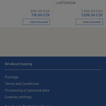
LAŠŤOVKOVÁ
895.00
CZK
1,295.00
CZK
716.00
CZK
1,036.00
CZK
Add to basket
Add to basket
All about buying
Postage
Terms and Conditions
Processing of personal data
Cookies settings