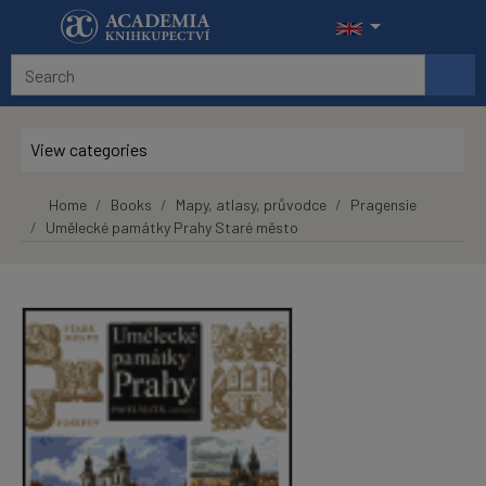
Skip to main content
View categories
Home
Books
Mapy, atlasy, průvodce
Pragensie
Umělecké památky Prahy Staré město