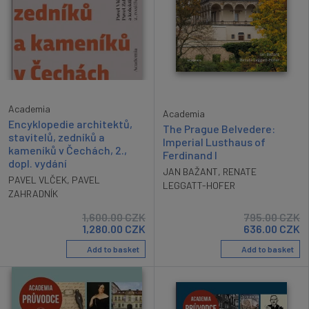
Academia
Academia
Encyklopedie architektů,
The Prague Belvedere:
stavitelů, zedníků a
Imperial Lusthaus of
kameníků v Čechách, 2.,
Ferdinand I
dopl. vydání
JAN BAŽANT
,
RENATE
PAVEL VLČEK
,
PAVEL
LEGGATT-HOFER
ZAHRADNÍK
1,600.00
CZK
795.00
CZK
1,280.00
CZK
636.00
CZK
Add to basket
Add to basket