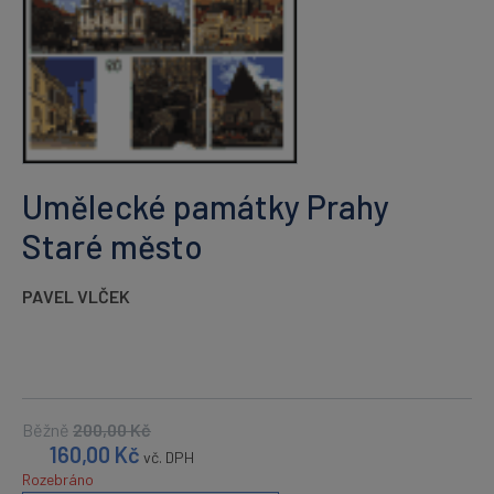
Umělecké památky Prahy
Staré město
PAVEL VLČEK
Běžně
200,00
Kč
160,00
Kč
vč. DPH
Rozebráno