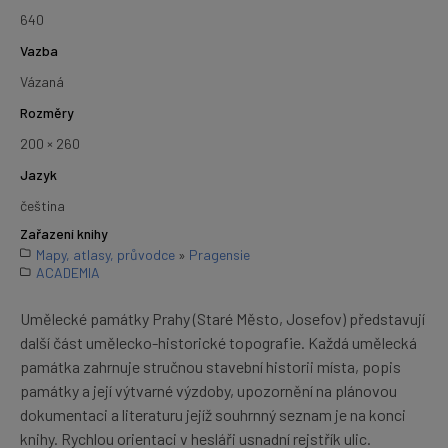
640
Vazba
Vázaná
Rozměry
200 × 260
Jazyk
čeština
Zařazení knihy
Mapy, atlasy, průvodce
»
Pragensie
ACADEMIA
Umělecké památky Prahy (Staré Město, Josefov) představují
další část umělecko-historické topografie. Každá umělecká
památka zahrnuje stručnou stavební historii místa, popis
památky a její výtvarné výzdoby, upozornění na plánovou
dokumentaci a literaturu jejíž souhrnný seznam je na konci
knihy. Rychlou orientaci v hesláři usnadní rejstřík ulic.