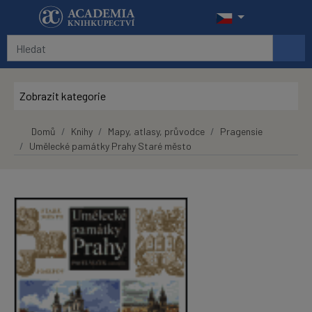
Přeskočit na hlavní obsah
Zobrazit kategorie
Domů
Knihy
Mapy, atlasy, průvodce
Pragensie
Umělecké památky Prahy Staré město