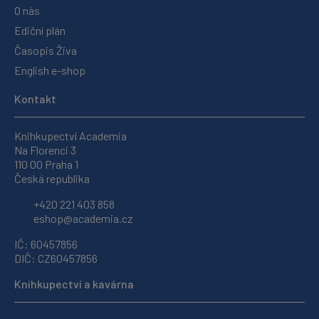
O nás
Ediční plán
Časopis Živa
English e-shop
Kontakt
Knihkupectví Academia
Na Florenci 3
110 00 Praha 1
Česká republika
+420 221 403 858
eshop@academia.cz
IČ: 60457856
DIČ: CZ60457856
Knihkupectví a kavárna