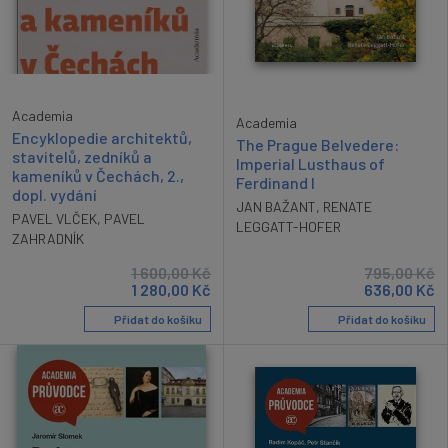
Academia
Academia
Encyklopedie architektů,
The Prague Belvedere:
stavitelů, zedníků a
Imperial Lusthaus of
kameníků v Čechách, 2.,
Ferdinand I
dopl. vydání
JAN BAŽANT
,
RENATE
PAVEL VLČEK
,
PAVEL
LEGGATT-HOFER
ZAHRADNÍK
1 600,00
Kč
795,00
Kč
1 280,00
Kč
636,00
Kč
Přidat do košíku
Přidat do košíku