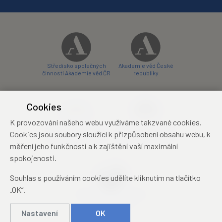
Středisko společných
Akademie věd České
činností Akademie věd ČR
republiky
Cookies
K provozování našeho webu využíváme takzvané cookies.
Zámecký hotel Liblice
Zámecký hotel Třešť
Cookies jsou soubory sloužící k přizpůsobení obsahu webu, k
konferenční centrum
konferenční centrum
měření jeho funkčnosti a k zajištění vaší maximální
spokojenosti.
Souhlas s používáním cookies udělíte kliknutím na tlačítko
„OK“.
Mezinárodní identifikační
průkaz studenta
Nastavení
OK