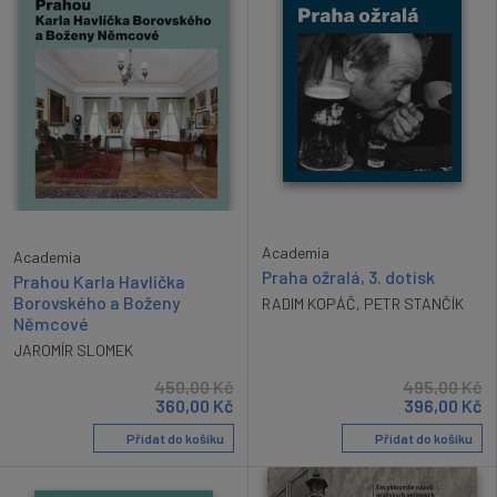
Academia
Academia
Praha ožralá, 3. dotisk
Prahou Karla Havlíčka
Borovského a Boženy
RADIM KOPÁČ
,
PETR STANČÍK
Němcové
JAROMÍR SLOMEK
450,00
Kč
495,00
Kč
360,00
Kč
396,00
Kč
Přidat do košíku
Přidat do košíku