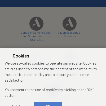
Centre of Administration
Czech Academy of
and Operations of the
Sciences
CAS, v. v. i.
Cookies
We use so-called cookies to operate our website. Cookies
Castle Hotel Liblice
Zámecký hotel Třešť
are files used to personalize the content of the website, to
conference centre
konferenční centrum
measure its functionality and to ensure your maximum
satisfaction.
You consent to the use of cookies by clicking on the "OK"
button.
Mezinárodní identifikační
průkaz studenta