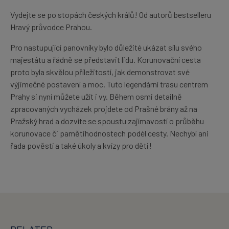
Vydejte se po stopách českých králů! Od autorů bestselleru
Hravý průvodce Prahou.
Pro nastupující panovníky bylo důležité ukázat sílu svého
majestátu a řádně se představit lidu. Korunovační cesta
proto byla skvělou příležitostí, jak demonstrovat své
výjimečné postavení a moc. Tuto legendární trasu centrem
Prahy si nyní můžete užít i vy. Během osmi detailně
zpracovaných vycházek projdete od Prašné brány až na
Pražský hrad a dozvíte se spoustu zajímavostí o průběhu
korunovace či pamětihodnostech podél cesty. Nechybí ani
řada pověstí a také úkoly a kvízy pro děti!