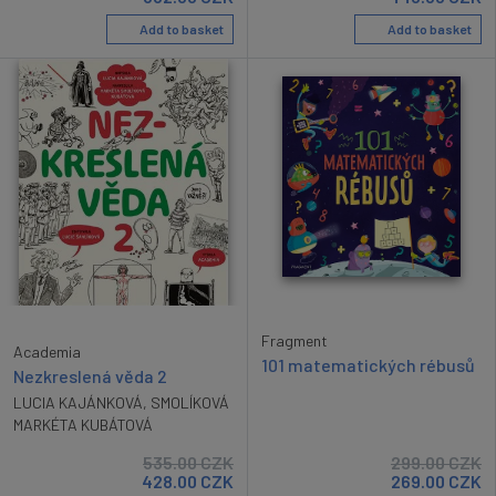
Add to basket
Add to basket
Fragment
Academia
101 matematických rébusů
Nezkreslená věda 2
LUCIA KAJÁNKOVÁ
,
SMOLÍKOVÁ
MARKÉTA KUBÁTOVÁ
535.00
CZK
299.00
CZK
428.00
CZK
269.00
CZK