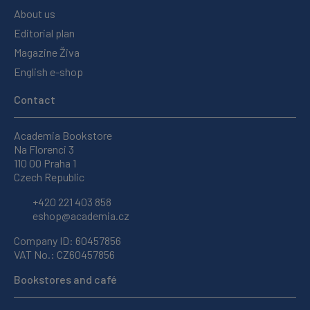
About us
Editorial plan
Magazine Živa
English e-shop
Contact
Academia Bookstore
Na Florenci 3
110 00 Praha 1
Czech Republic
+420 221 403 858
eshop@academia.cz
Company ID: 60457856
VAT No.: CZ60457856
Bookstores and café