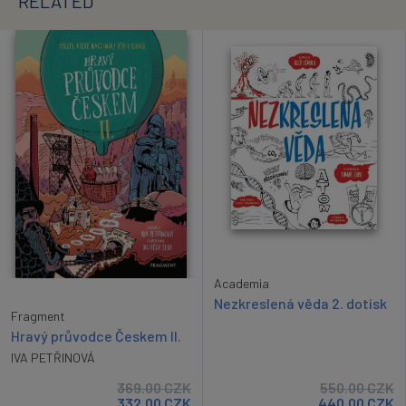
RELATED
Academia
Nezkreslená věda 2. dotisk
Fragment
Hravý průvodce Českem II.
IVA PETŘINOVÁ
369.00
CZK
550.00
CZK
332.00
CZK
440.00
CZK