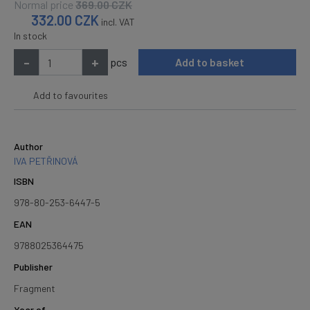
Normal price
369.00
CZK
332.00
CZK
incl. VAT
In stock
-
+
pcs
Add to basket
Add to favourites
Author
IVA PETŘINOVÁ
ISBN
978-80-253-6447-5
EAN
9788025364475
Publisher
Fragment
Year of