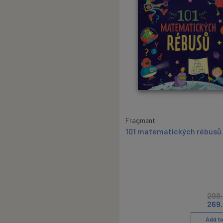
Fragment
101 matematických rébusů
299
269
Add to