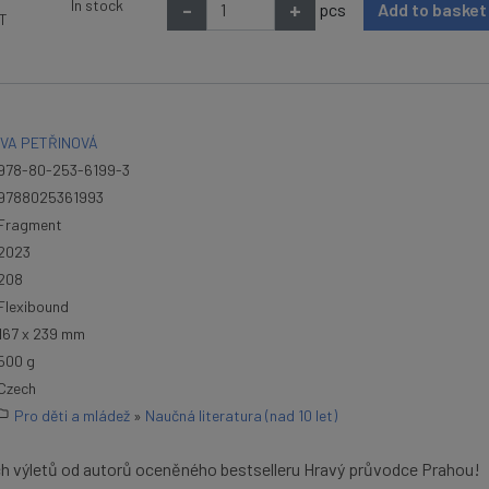
In stock
-
+
pcs
Add to baske
AT
IVA PETŘINOVÁ
978-80-253-6199-3
9788025361993
Fragment
2023
208
Flexibound
167 x 239 mm
500 g
Czech
Pro děti a mládež
»
Naučná literatura (nad 10 let)
ch výletů od autorů oceněného bestselleru Hravý průvodce Prahou!