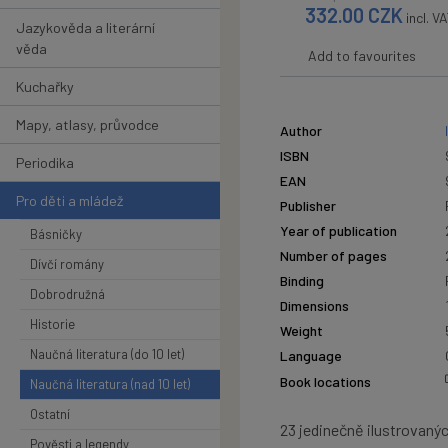
332.00
CZK
incl. V
Jazykověda a literární
věda
Add to favourites
Kuchařky
Mapy, atlasy, průvodce
Author
ISBN
Periodika
EAN
Pro děti a mládež
Publisher
Year of publication
Básničky
Number of pages
Dívčí romány
Binding
Dobrodružná
Dimensions
Historie
Weight
Naučná literatura (do 10 let)
Language
Book locations
Naučná literatura (nad 10 let)
Ostatní
23 jedinečně ilustrovaný
Pověsti a legendy