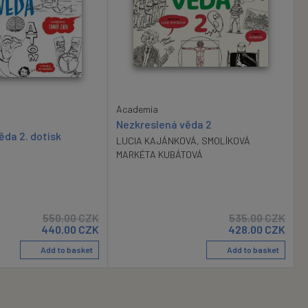
Academia
Nezkreslená věda 2
ěda 2. dotisk
LUCIA KAJÁNKOVÁ
,
SMOLÍKOVÁ
MARKÉTA KUBÁTOVÁ
550.00
CZK
535.00
CZK
440.00
CZK
428.00
CZK
Add to basket
Add to basket