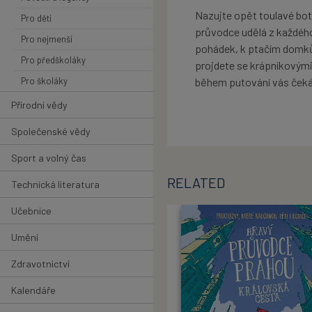
Nazujte opět toulavé boty
Pro děti
průvodce udělá z každého
Pro nejmenší
pohádek, k ptačím domkům
Pro předškoláky
projdete se krápníkovými
Pro školáky
během putování vás čeká 
Přírodní vědy
Společenské vědy
Sport a volný čas
RELATED
Technická literatura
Učebnice
Umění
Zdravotnictví
Kalendáře