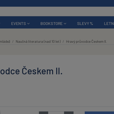
EVENTS
BOOKSTORE
SLEVY %
LETN
 mládež
Naučná literatura (nad 10 let)
Hravý průvodce Českem II.
odce Českem II.
K