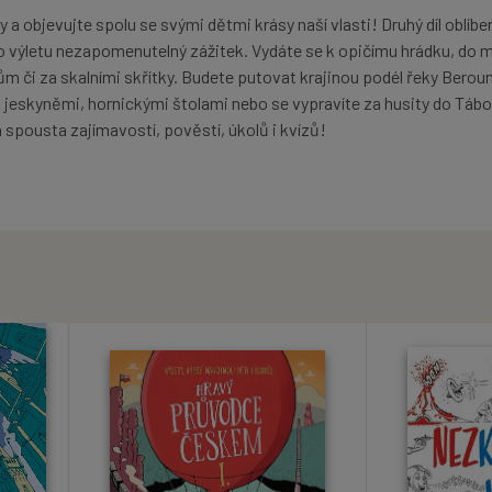
 a objevujte spolu se svými dětmi krásy naší vlasti! Druhý díl oblíb
 výletu nezapomenutelný zážitek. Vydáte se k opičímu hrádku, do 
 či za skalními skřítky. Budete putovat krajinou podél řeky Beroun
 jeskyněmi, hornickými štolami nebo se vypravíte za husity do Tábo
spousta zajímavostí, pověstí, úkolů i kvízů!