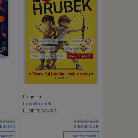
Fragment
Lovci hrubek
LUCIE FILSAKOVÁ
.00
CZK
229.00
CZK
.00
CZK
206.00
CZK
 basket
Add to basket