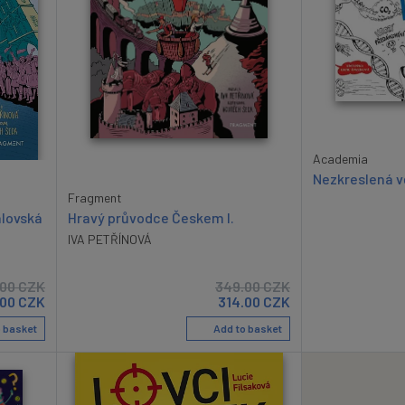
Academia
Nezkreslená v
Fragment
álovská
Hravý průvodce Českem I.
IVA PETŘÍNOVÁ
.00
CZK
349.00
CZK
.00
CZK
314.00
CZK
 basket
Add to basket