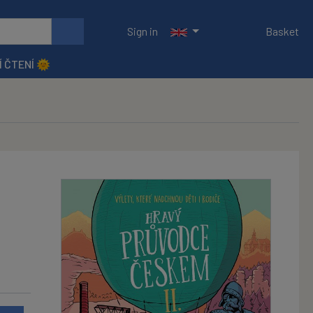
Sign in
Basket
Í ČTENÍ 🌞