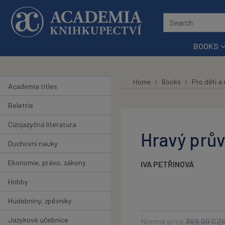
Skip to main content
BOOKS
Home
Books
Pro děti a
Academia titles
Beletrie
Cizojazyčná literatura
Hravý prův
Duchovní nauky
Ekonomie, právo, zákony
IVA PETŘINOVÁ
Hobby
Hudebniny, zpěvníky
Jazykové učebnice
Normal price
369.00
CZ