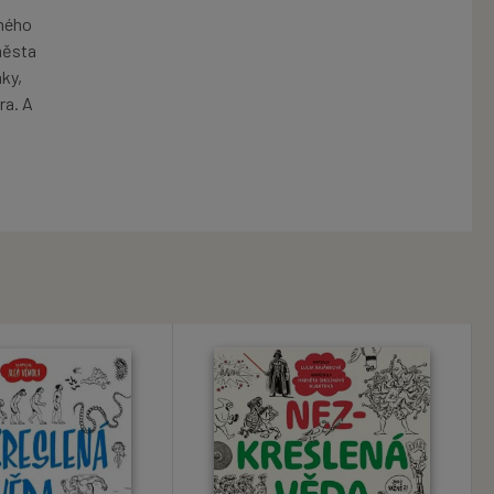
eného
města
ky,
ra. A