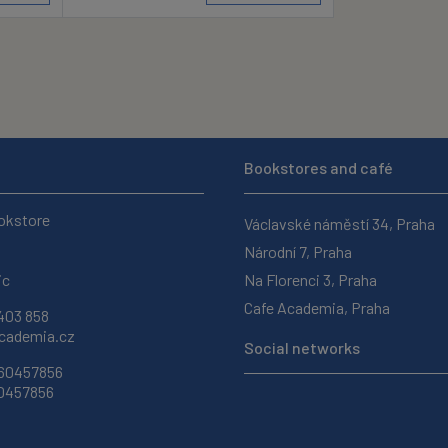
Bookstores and café
okstore
Václavské náměstí 34, Praha
Národní 7, Praha
ic
Na Florenci 3, Praha
Cafe Academia, Praha
403 858
ademia.cz
Social networks
 60457856
60457856