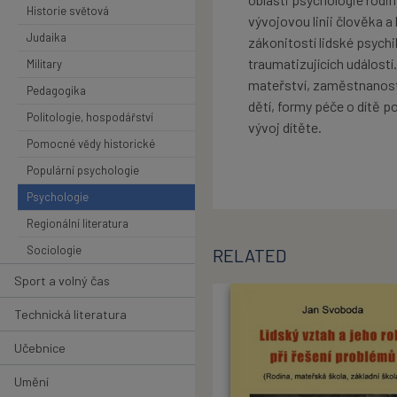
Historie světová
vývojovou linii člověka a
Judaika
zákonitostí lidské psychi
traumatizujících událost
Military
mateřství, zaměstnanost 
Pedagogika
dětí, formy péče o dítě p
Politologie, hospodářství
vývoj dítěte.
Pomocné vědy historické
Populární psychologie
Psychologie
Regionální literatura
Sociologie
RELATED
Sport a volný čas
Technická literatura
Učebnice
Umění