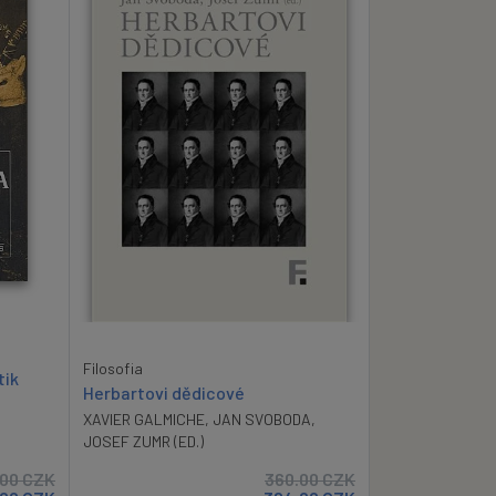
Filosofia
tik
Herbartovi dědicové
XAVIER GALMICHE
,
JAN SVOBODA
,
JOSEF ZUMR (ED.)
.00
CZK
360.00
CZK