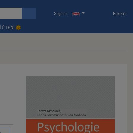
Sign in
Basket
Í ČTENÍ 🌞