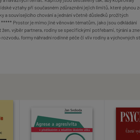
 lidské vztahy při současném zdůraznění jejich limitů, které plynou z
ky a souvisejícího chování a jednání včetně důsledků prožitých
í. ***** Prostor je mimo jiné věnován tématům, jako jsou odkládání
žen, výběr partnera, rodiny se specifickými potřebami, týrání a zne
o rozvodu, formy náhradní rodinné péče či vliv rodiny a výchovných st