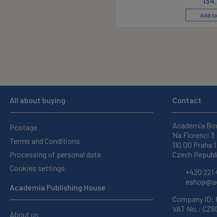
134
Add to
All about buying
Contact
Academia Bo
Postage
Na Florenci 3
Terms and Conditions
110 00 Praha 1
Processing of personal data
Czech Republ
Cookies settings
+420 221 
eshop@ac
Academia Publishing House
Company ID:
VAT No.: CZ
About us