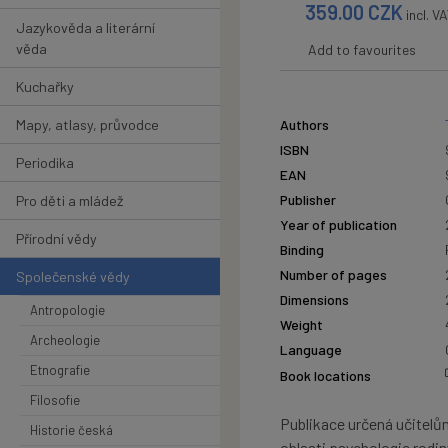
359.00
CZK
incl. V
Jazykověda a literární
věda
Add to favourites
Kuchařky
Mapy, atlasy, průvodce
Authors
ISBN
Periodika
EAN
Publisher
Pro děti a mládež
Year of publication
Přírodní vědy
Binding
Number of pages
Společenské vědy
Dimensions
Antropologie
Weight
Archeologie
Language
Etnografie
Book locations
Filosofie
Publikace určená učitelů
Historie česká
oblasti psychologie rodin