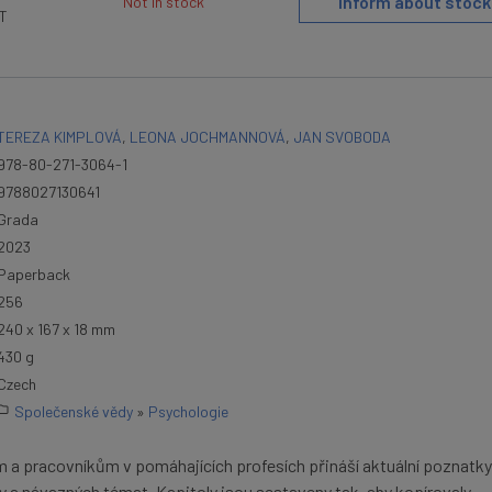
Inform about stock
Not in stock
AT
TEREZA KIMPLOVÁ
,
LEONA JOCHMANNOVÁ
,
JAN SVOBODA
978-80-271-3064-1
9788027130641
Grada
2023
Paperback
256
240 x 167 x 18 mm
430 g
Czech
Společenské vědy
»
Psychologie
m a pracovníkům v pomáhajících profesích přináší aktuální poznatky
y a návazných témat. Kapitoly jsou sestaveny tak, aby kopírovaly