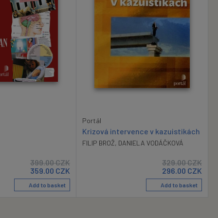
Portál
Krizová intervence v kazuistikách
FILIP BROŽ
,
DANIELA VODÁČKOVÁ
399.00
CZK
329.00
CZK
359.00
CZK
296.00
CZK
Add to basket
Add to basket