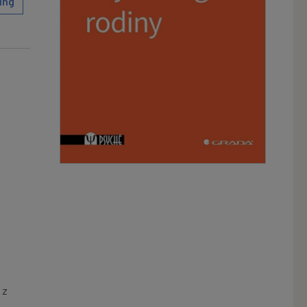
ing
 z