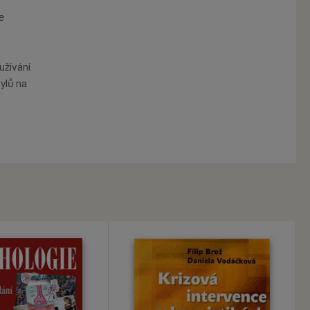
e
užívání
ylů na