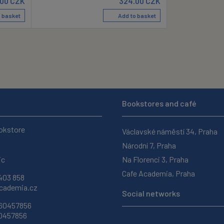
.00
CZK
324.00
CZK
 basket
Add to basket
Bookstores and café
okstore
Václavské náměstí 34, Praha
Národní 7, Praha
ic
Na Florenci 3, Praha
Cafe Academia, Praha
403 858
ademia.cz
Social networks
 60457856
60457856