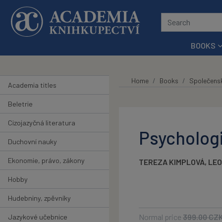
Skip to main content
BOOKS
Home
Books
Společens
Academia titles
Beletrie
Cizojazyčná literatura
Psychologi
Duchovní nauky
Ekonomie, právo, zákony
TEREZA KIMPLOVÁ
,
LE
Hobby
Hudebniny, zpěvníky
Normal price
399.00
CZ
Jazykové učebnice