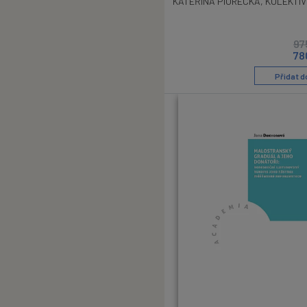
KATEŘINA PIORECKÁ
,
KOLEKTIV
97
78
Přidat d