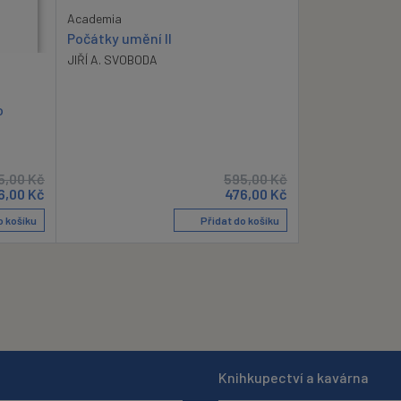
Academia
Počátky umění II
JIŘÍ A. SVOBODA
o
5,00
Kč
595,00
Kč
6,00
Kč
476,00
Kč
o košíku
Přidat do košíku
Knihkupectví a kavárna