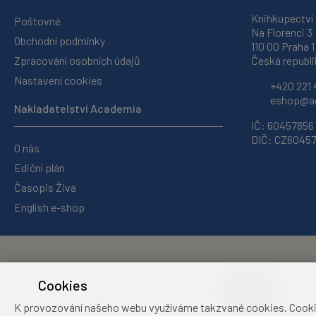
Knihkupectví
Poštovné
Na Florenci 3
Obchodní podmínky
110 00 Praha 1
Zpracování osobních údajů
Česká republi
Nastavení cookies
+420 221 
eshop@ac
Nakladatelství Academia
IČ: 60457856
DIČ: CZ6045
O nás
Ediční plán
Časopis Živa
English e-shop
Cookies
K provozování našeho webu využíváme takzvané cookies. Cookies 