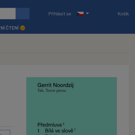
Přihlásit se
Košík
NÍ ČTENÍ 🌞