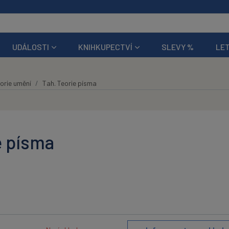
UDÁLOSTI
KNIHKUPECTVÍ
SLEVY %
LET
orie umění
Tah. Teorie písma
e písma