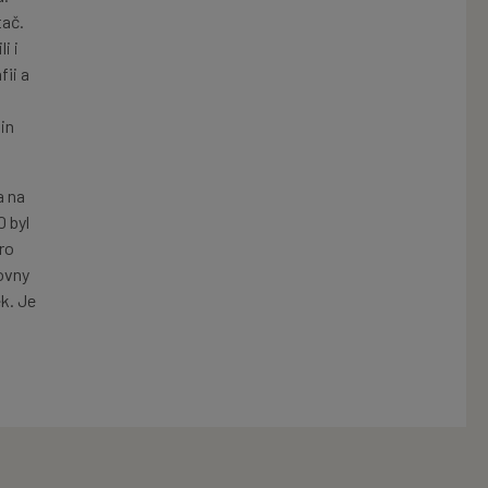
tač.
i i
fii a
in
a na
 byl
ro
lovny
ek. Je