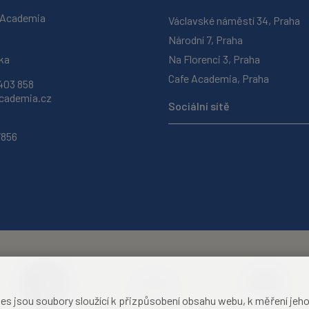
 Academia
Václavské náměstí 34, Praha
Národní 7, Praha
ka
Na Florenci 3, Praha
Cafe Academia, Praha
403 858
ademia.cz
Sociální sítě
7856
jsou soubory sloužící k přizpůsobení obsahu webu, k měření jeho f