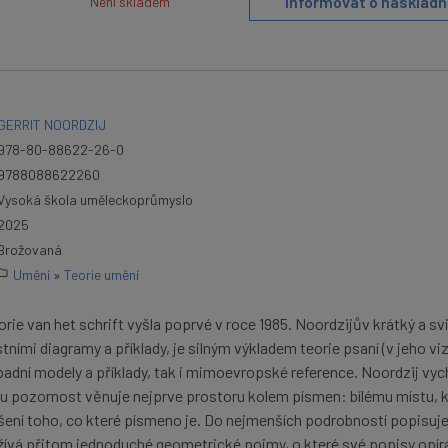
Informovat o naskladn
Není skladem
GERRIT NOORDZIJ
978-80-88622-26-0
9788088622260
Vysoká škola uměleckoprůmyslo
2025
Brožovaná
Umění
»
Teorie umění
rie van het schrift vyšla poprvé v roce 1985. Noordzijův krátký a sv
stními diagramy a příklady, je silným výkladem teorie psaní (v jeho viz
padní modely a příklady, tak i mimoevropské reference. Noordzij vyc
ou pozornost věnuje nejprve prostoru kolem písmen: bílému místu, 
lišení toho, co které písmeno je. Do nejmenších podrobností popisuje
ívá přitom jednoduché geometrické pojmy, o které své popisy opír