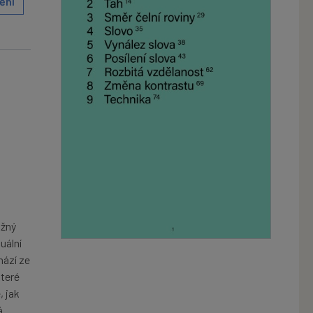
ění
ižný
uální
hází ze
které
, jak
á.