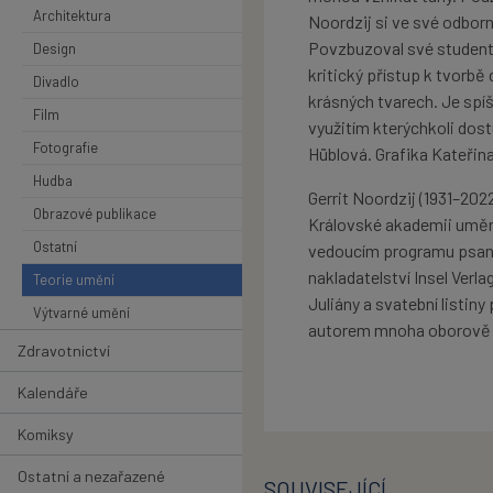
Architektura
Noordzij si ve své odborn
Povzbuzoval své studenty,
Design
kritický přístup k tvorbě 
Divadlo
krásných tvarech. Je spí
Film
využitím kterýchkoli dos
Fotografie
Hüblová. Grafika Kateřin
Hudba
Gerrit Noordzij (1931–202
Obrazové publikace
Královské akademii umění
Ostatní
vedoucím programu psaní 
nakladatelství Insel Verlag
Teorie umění
Juliány a svatební listin
Výtvarné umění
autorem mnoha oborově 
Zdravotnictví
Kalendáře
Komiksy
Ostatní a nezařazené
SOUVISEJÍCÍ