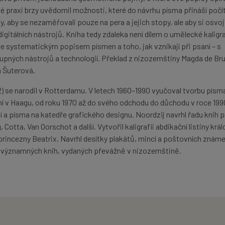
é praxi brzy uvědomil možnosti, které do návrhu písma přináší počí
 aby se nezaměřovali pouze na pera a jejich stopy, ale aby si osvojil
digitálních nástrojů. Kniha tedy zdaleka není dílem o umělecké kaligra
še systematickým popisem písmen a toho, jak vznikají při psaní – s
tupných nástrojů a technologií. Překlad z nizozemštiny Magda de Bru
a Šuterová.
2) se narodil v Rotterdamu. V letech 1960–1990 vyučoval tvorbu písm
 v Haagu, od roku 1970 až do svého odchodu do důchodu v roce 1990
a písma na katedře grafického designu. Noordzij navrhl řadu knih p
, Cotta, Van Oorschot a další. Vytvořil kaligrafii abdikační listiny krá
y princezny Beatrix. Navrhl desítky plakátů, mincí a poštovních znám
významných knih, vydaných převážně v nizozemštině.