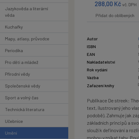
288,00
Kč
vč. DPH
Jazykověda a literární
věda
Přidat do oblíbených
Kuchařky
Mapy, atlasy, průvodce
Autor
ISBN
Periodika
EAN
Nakladatelství
Pro děti a mládež
Rok vydání
Přírodní vědy
Vazba
Zařazení knihy
Společenské vědy
Sport a volný čas
Publikace De streek: Theo
text, ilustrovaný jeho vla
Technická literatura
podobě). Zahrnuje jak zá
Učebnice
základních principů a sv
slouží k definování a roz
Umění
mohou vznikat tahy. Použ