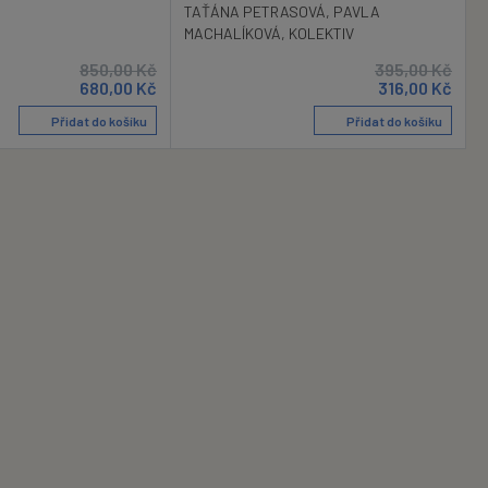
TAŤÁNA PETRASOVÁ
,
PAVLA
MACHALÍKOVÁ
,
KOLEKTIV
850,00
Kč
395,00
Kč
680,00
Kč
316,00
Kč
Přidat do košíku
Přidat do košíku