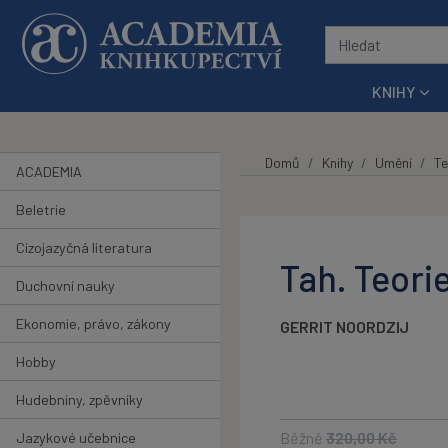
Přeskočit na hlavní obsah
KNIHY
Domů
Knihy
Umění
Te
ACADEMIA
Beletrie
Cizojazyčná literatura
Tah. Teori
Duchovní nauky
Ekonomie, právo, zákony
GERRIT NOORDZIJ
Hobby
Hudebniny, zpěvníky
Běžně
320,00
Kč
Jazykové učebnice