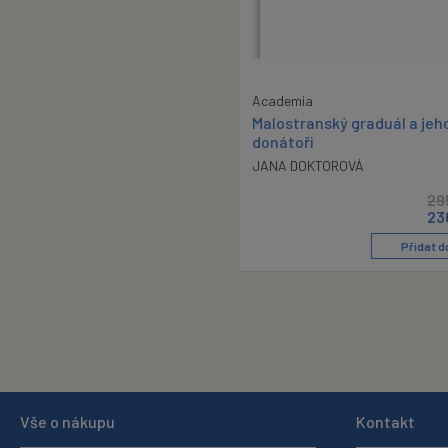
Academia
Malostranský graduál a jeh
donátoři
JANA DOKTOROVÁ
29
23
Přidat d
Vše o nákupu
Kontakt