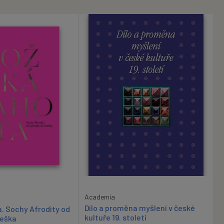
Academia
Dílo a proměna myšlení v české
. Sochy Afrodity od
kultuře 19. století
neška