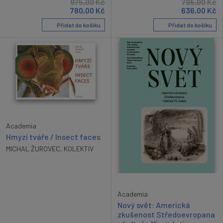
975,00
Kč
795,00
Kč
780,00
Kč
636,00
Kč
Přidat do košíku
Přidat do košíku
Academia
Hmyzí tváře / Insect faces
MICHAL ŽUROVEC
,
KOLEKTIV
Academia
Nový svět: Americká
zkušenost Středoevropana