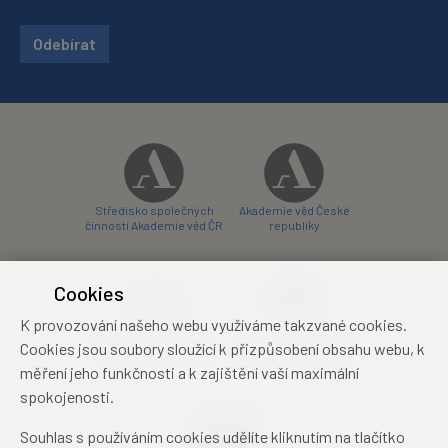
Odebírat
Středisko společných
Akademie věd České
činností Akademie věd ČR
republiky
Cookies
K provozování našeho webu využíváme takzvané cookies.
Zámecký hotel Liblice
Zámecký hotel Třešť
Cookies jsou soubory sloužící k přizpůsobení obsahu webu, k
konferenční centrum
konferenční centrum
měření jeho funkčnosti a k zajištění vaší maximální
spokojenosti.
Souhlas s používáním cookies udělíte kliknutím na tlačítko