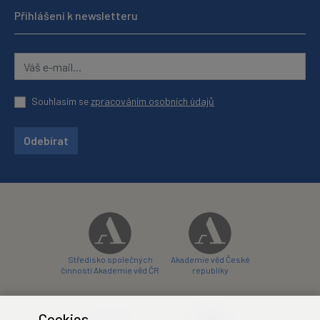
Přihlášení k newsletteru
Souhlasím se
zpracováním osobních údajů
Odebírat
Středisko společných
Akademie věd České
činností Akademie věd ČR
republiky
Cookies