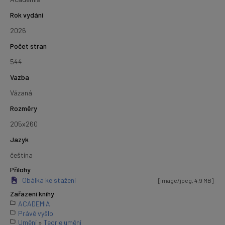
Rok vydání
2026
Počet stran
544
Vazba
Vázaná
Rozměry
205x260
Jazyk
čeština
Přílohy
Obálka ke stažení
[image/jpeg, 4,9 MB]
Zařazení knihy
ACADEMIA
Právě vyšlo
Umění
»
Teorie umění