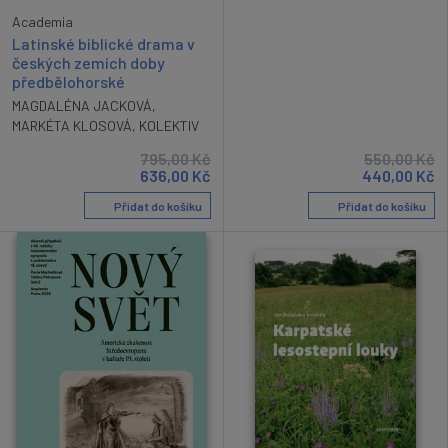
Academia
Latinské biblické drama v
českých zemích doby
předbělohorské
MAGDALÉNA JACKOVÁ
,
MARKÉTA KLOSOVÁ
,
KOLEKTIV
795,00
Kč
550,00
Kč
636,00
Kč
440,00
Kč
Přidat do košíku
Přidat do košíku