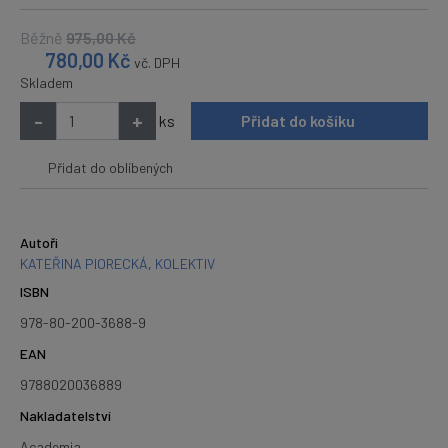
Běžně
975,00
Kč
780,00
Kč
vč. DPH
Skladem
-
+
ks
Přidat do košíku
Přidat do oblíbených
Autoři
KATEŘINA PIORECKÁ
,
KOLEKTIV
ISBN
978-80-200-3688-9
EAN
9788020036889
Nakladatelství
Academia