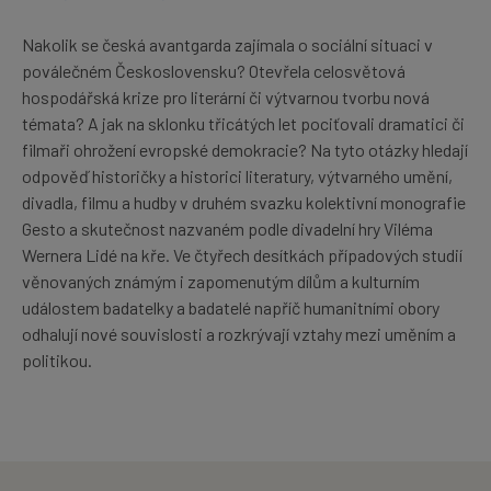
Nakolik se česká avantgarda zajímala o sociální situaci v
poválečném Československu? Otevřela celosvětová
hospodářská krize pro literární či výtvarnou tvorbu nová
témata? A jak na sklonku třicátých let pociťovali dramatici či
filmaři ohrožení evropské demokracie? Na tyto otázky hledají
odpověď historičky a historici literatury, výtvarného umění,
divadla, filmu a hudby v druhém svazku kolektivní monografie
Gesto a skutečnost nazvaném podle divadelní hry Viléma
Wernera Lidé na kře. Ve čtyřech desítkách případových studií
věnovaných známým i zapomenutým dílům a kulturním
událostem badatelky a badatelé napříč humanitními obory
odhalují nové souvislosti a rozkrývají vztahy mezi uměním a
politikou.