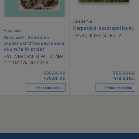
Academia
Karpatské lesostepní louky
Academia
JAN ROLEČEK
,
KOLEKTIV
Nový svět: Americká
zkušenost Středoevropana
v kultuře 19. století
PAVLA MACHALÍKOVÁ
,
TAŤÁNA
PETRASOVÁ
,
KOLEKTIV
595,00
Kč
595,00
Kč
476,00
Kč
476,00
Kč
Přidat do košíku
Přidat do košíku