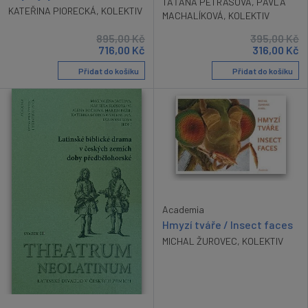
TAŤÁNA PETRASOVÁ
,
PAVLA
KATEŘINA PIORECKÁ
,
KOLEKTIV
MACHALÍKOVÁ
,
KOLEKTIV
895,00
Kč
395,00
Kč
716,00
Kč
316,00
Kč
Přidat do košíku
Přidat do košíku
Academia
Hmyzí tváře / Insect faces
MICHAL ŽUROVEC
,
KOLEKTIV