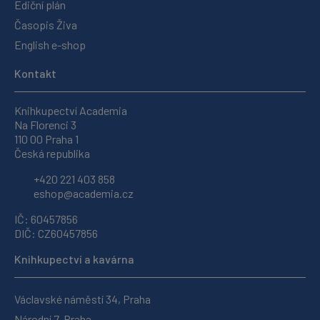
Ediční plán
Časopis Živa
English e-shop
Kontakt
Knihkupectví Academia
Na Florenci 3
110 00 Praha 1
Česká republika
+420 221 403 858
eshop@academia.cz
IČ: 60457856
DIČ: CZ60457856
Knihkupectví a kavárna
Václavské náměstí 34, Praha
Národní 7, Praha