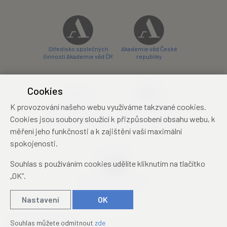
Středisko společných
Akademie věd České
činností Akademie věd ČR
republiky
Cookies
K provozování našeho webu využíváme takzvané cookies.
Zámecký hotel Liblice
Zámecký hotel Třešť
Cookies jsou soubory sloužící k přizpůsobení obsahu webu, k
konferenční centrum
konferenční centrum
měření jeho funkčnosti a k zajištění vaší maximální
spokojenosti.
Souhlas s používáním cookies udělíte kliknutím na tlačítko
„OK“.
Mezinárodní identifikační
průkaz studenta
Nastavení
OK
© 2019 – 2026
Academia
Souhlas můžete odmítnout
zde