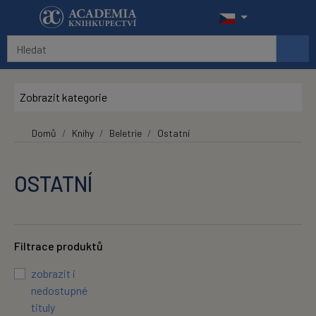
Přeskočit na hlavní obsah
Zobrazit kategorie
Domů
Knihy
Beletrie
Ostatní
OSTATNÍ
Filtrace produktů
zobrazit i
nedostupné
tituly