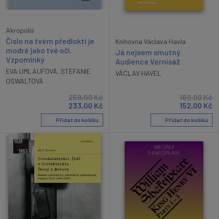
Akropolis
Číslo na tvém předloktí je
Knihovna Václava Havla
modré jako tvé oči.
Já nejsem smutný
Vzpomínky
Audience Vernisáž
EVA UMLAUFOVÁ
,
STEFANIE
VÁCLAV HAVEL
OSWALTOVÁ
259,00
Kč
169,00
Kč
233,00
Kč
152,00
Kč
Přidat do košíku
Přidat do košíku