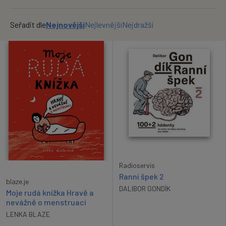
OK
Seřadit dle
Nejnovější
Nejlevnější
Nejdražší
Radioservis
Ranní špek 2
blaze.je
DALIBOR GONDÍK
Moje rudá knížka Hravě a
nevážně o menstruaci
LENKA BLAZE