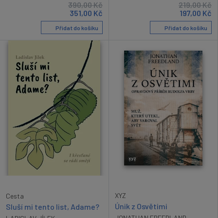
390,00
Kč
219,00
Kč
351,00
Kč
197,00
Kč
Přidat do košíku
Přidat do košíku
XYZ
Cesta
Únik z Osvětimi
Sluší mi tento list, Adame?
JONATHAN FREEDLAND