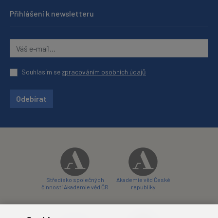
Přihlášení k newsletteru
Souhlasím se
zpracováním osobních údajů
Odebírat
Středisko společných
Akademie věd České
činností Akademie věd ČR
republiky