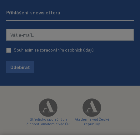
Přihlášení k newsletteru
Souhlasím se
zpracováním osobních údajů
Odebírat
Středisko společných
Akademie věd České
činností Akademie věd ČR
republiky