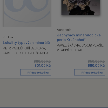
Academia
Jáchymov mineralogická
Kuttna
perla Krušnohoří
Lokality typových minerálů
PAVEL ŠKÁCHA
,
JAKUB PLÁŠIL
,
PETR PAULIŠ
,
JIŘÍ SEJKORA
,
VLADIMÍR HORÁK
KAREL BABKA
,
PAVEL ŠKÁCHA
890,00
Kč
850,00
Kč
801,00
Kč
680,00
Kč
Přidat do košíku
Přidat do košíku