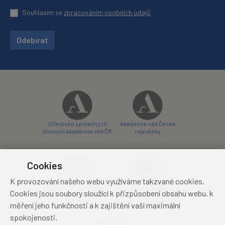
Souhlasím se
zpracováním osobních údajů
Odebírat
Středisko společných
Akademie věd České
činností Akademie věd ČR
republiky
Cookies
K provozování našeho webu využíváme takzvané cookies.
Zámecký hotel Liblice
Zámecký hotel Třešť
Cookies jsou soubory sloužící k přizpůsobení obsahu webu, k
konferenční centrum
konferenční centrum
měření jeho funkčnosti a k zajištění vaší maximální
spokojenosti.