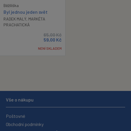
Běžíliška
Byl jednou jeden svět
RADEK MALÝ
,
MARKÉTA
PRACHATICKÁ
65,00
Kč
59,00
Kč
NENÍ SKLADEM
Vše o nákupu
Poštovné
Obchodní podmínky