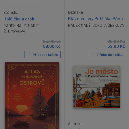
Běžíliška
Běžíliška
Bláznivé sny Petříčka Pána
Holčička a drak
RADEK MALÝ
,
DOROTA ŠEBKOVÁ
RADEK MALÝ
,
MARIE
ŠTUMPFOVÁ
65,00
Kč
65,00
Kč
59,00
Kč
59,00
Kč
Přidat do košíku
Přidat do košíku
Albatros