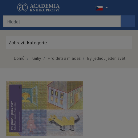
Přeskočit na hlavní obsah
Zobrazit kategorie
Domů
Knihy
Pro děti a mládež
Byl jednou jeden svět