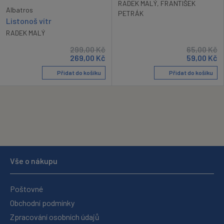
RADEK MALÝ
,
FRANTIŠEK
Albatros
PETRÁK
Listonoš vítr
RADEK MALÝ
299,00
Kč
65,00
Kč
269,00
Kč
59,00
Kč
Přidat do košíku
Přidat do košíku
Vše o nákupu
Poštovné
Obchodní podmínky
Zpracování osobních údajů