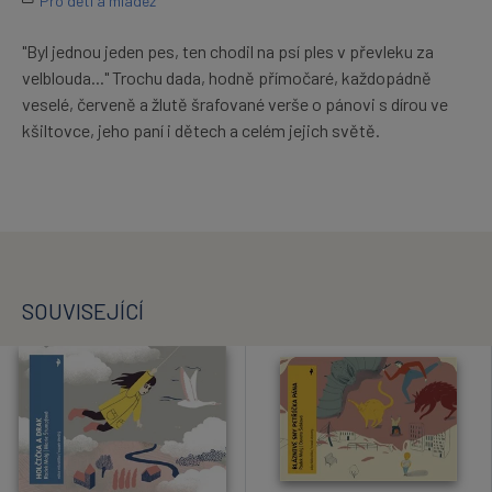
Pro děti a mládež
"Byl jednou jeden pes, ten chodil na psí ples v převleku za
velblouda..." Trochu dada, hodně přímočaré, každopádně
veselé, červeně a žlutě šrafované verše o pánovi s dírou ve
kšiltovce, jeho paní i dětech a celém jejich světě.
SOUVISEJÍCÍ