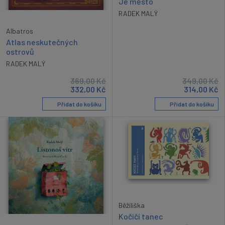
Je město
RADEK MALÝ
Albatros
Atlas neskutečných
ostrovů
RADEK MALÝ
369,00
Kč
349,00
Kč
332,00
Kč
314,00
Kč
Přidat do košíku
Přidat do košíku
Běžíliška
Kočičí tanec