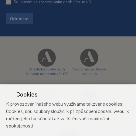
Souhlasím se
zpracováním osobních údajů
Odebírat
Středisko společných
Akademie věd České
činností Akademie věd ČR
republiky
Cookies
K provozování našeho webu využíváme takzvané cookies.
Zámecký hotel Liblice
Zámecký hotel Třešť
Cookies jsou soubory sloužící k přizpůsobení obsahu webu, k
konferenční centrum
konferenční centrum
měření jeho funkčnosti a k zajištění vaší maximální
spokojenosti.