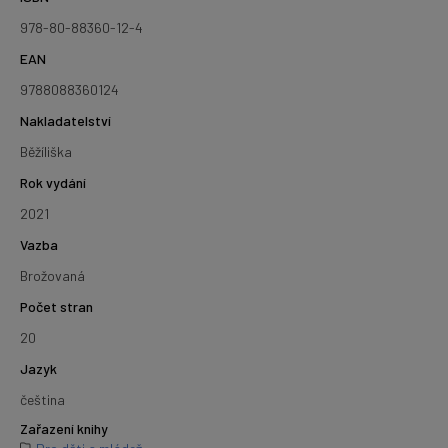
978-80-88360-12-4
EAN
9788088360124
Nakladatelství
Běžíliška
Rok vydání
2021
Vazba
Brožovaná
Počet stran
20
Jazyk
čeština
Zařazení knihy