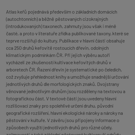
Atlas keřů pojednává především o základních domácích
(autochtonních) a běžně pěstovaných cizokrajných
(introdukovaných) taxonech, zahrnuty jsou však i méně
časté, a proto v literatuře zřídka publikované taxony, které se
teprve rozšiřují do kultury. Publikace v hlavní části obsahuje
cca 250 druhů keřovitě rostoucích dřevin, odolných
klimatickým podmínkám ČR. Při jejich výběru autoři
vycházeli ze zkušeností kultivace keřovitých druhů v
arboretech ČR. Řazení dřevin je systematické po čeledích,
což zvyšuje přehlednost knihy a umožňuje snadnější určování
jednotlivých druhů dle morfologických znaků. Dvojstrany
věnované jednotlivým druhům jsou rozděleny na textovou a
fotografickou část. V textové části jsou uvedeny hlavní
rozlišovací znaky pro spolehlivé určení druhu, původní
geografické rozšíření, hlavní ekologické nároky a nároky na
pěstování v kultuře. V závěru jsou připojeny informace o
způsobech využití jednotlivých druhů pro různé účely,
zajímavosti a také základní pěstované kultivary či odrůdy.