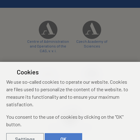
Centre of Administration
Czech Academy of
and Operations of the
Sciences
CAS, v. v. i.
Cookies
We use so-called cookies to operate our website. Cookies
Castle Hotel Liblice
Zámecký hotel Třešť
are files used to personalize the content of the website, to
conference centre
konferenční centrum
measure its functionality and to ensure your maximum
satisfaction.
You consent to the use of cookies by clicking on the "OK"
button.
Mezinárodní identifikační
průkaz studenta
Settings
OK