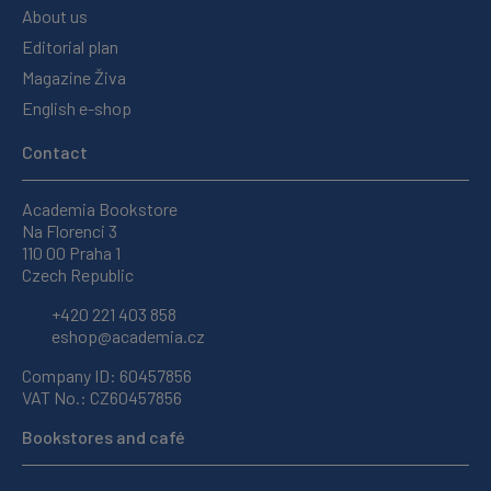
About us
Editorial plan
Magazine Živa
English e-shop
Contact
Academia Bookstore
Na Florenci 3
110 00 Praha 1
Czech Republic
+420 221 403 858
eshop@academia.cz
Company ID: 60457856
VAT No.: CZ60457856
Bookstores and café