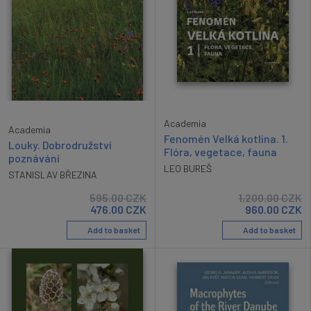
Academia
Academia
Fenomén Velká kotlina. 1.
Louky. Dobrodružství
Flóra, vegetace, fauna
poznávání
LEO BUREŠ
STANISLAV BŘEZINA
595.00
CZK
1,200.00
CZK
476.00
CZK
960.00
CZK
Add to basket
Add to basket