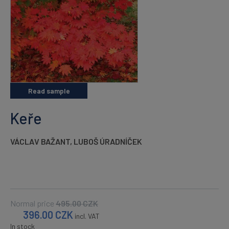
Read sample
Keře
VÁCLAV BAŽANT
,
LUBOŠ ÚRADNÍČEK
Normal price
495.00
CZK
396.00
CZK
incl. VAT
In stock