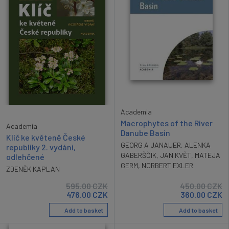
Academia
Macrophytes of the River
Academia
Danube Basin
Klíč ke květeně České
GEORG A JANAUER
,
ALENKA
republiky 2. vydání,
GABERŠČIK
,
JAN KVĚT
,
MATEJA
odlehčené
GERM
,
NORBERT EXLER
ZDENĚK KAPLAN
595.00
CZK
450.00
CZK
476.00
CZK
360.00
CZK
Add to basket
Add to basket