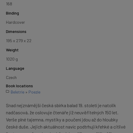
168
Binding
Hardcover
Dimensions
195 x 279 x 22
Weight
1020 g
Language
Czech
Book locations
Beletrie
»
Poezie
Snad nejznámější česká sbírka balad 19. století je natolik
nadčasová, že oslovuje čtenáře již neuvěřitelných 150 let.
Verše plné tajemna, mystiky a poučení jdou až do hloubky
české duše. Jejich aktuálnost navíc podtrhují křehké a citlivé