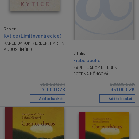
Rosier
Kytice (Limitovaná edice)
KAREL JAROMÍR ERBEN
,
MARTIN
AUGUSTÍN (IL.)
Vitalis
Fiabe ceche
KAREL JAROMÍR ERBEN
,
BOŽENA NĚMCOVÁ
790.00
CZK
390.00
CZK
711.00
CZK
351.00
CZK
Add to basket
Add to basket