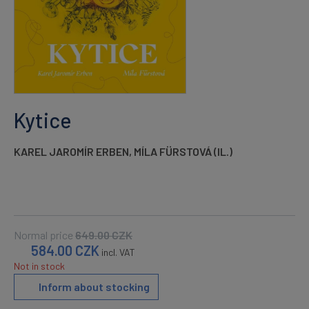
Kytice
KAREL JAROMÍR ERBEN
,
MÍLA FÜRSTOVÁ (IL.)
Normal price
649.00
CZK
584.00
CZK
incl. VAT
Not in stock
Inform about stocking