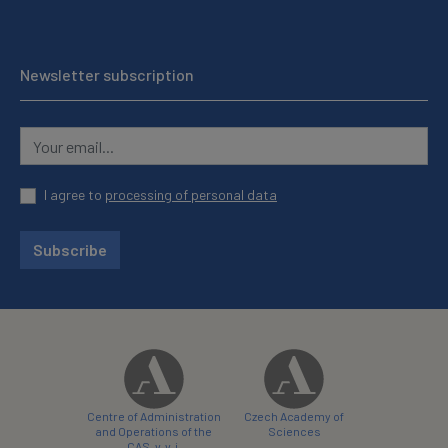
Newsletter subscription
I agree to
processing of personal data
Subscribe
Centre of Administration
Czech Academy of
and Operations of the
Sciences
CAS, v. v. i.