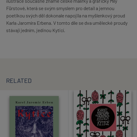
ilustrace současné známé české malířky a grafičky Míly
Fürstové, která se svým smyslem pro detail a jemnou
poetikou svých děl dokonale napojila na myšlenkový proud
Karla Jaromíra Erbena. V tomto díle se dva umělecké proudy
stávají jedním, jedinou Kyticí.
RELATED