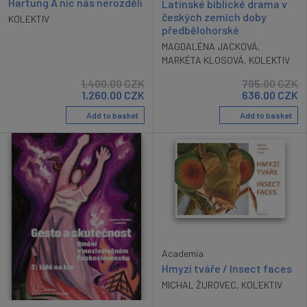
Hartung A nic nás nerozdělí
Latinské biblické drama v
českých zemích doby
KOLEKTIV
předbělohorské
MAGDALÉNA JACKOVÁ
,
MARKÉTA KLOSOVÁ
,
KOLEKTIV
1,400.00
CZK
795.00
CZK
1,260.00
CZK
636.00
CZK
Add to basket
Add to basket
Academia
Hmyzí tváře / Insect faces
MICHAL ŽUROVEC
,
KOLEKTIV