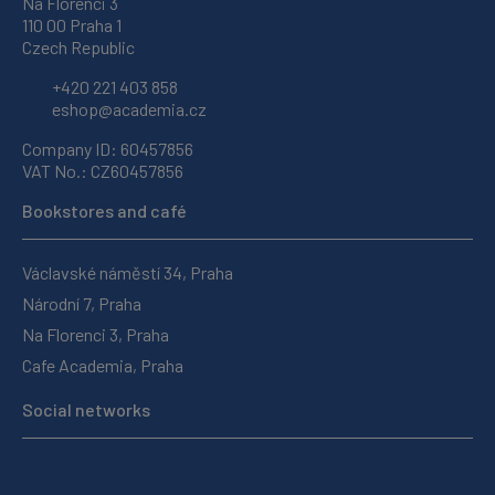
Na Florenci 3
110 00 Praha 1
Czech Republic
+420 221 403 858
eshop@academia.cz
Company ID: 60457856
VAT No.: CZ60457856
Bookstores and café
Václavské náměstí 34, Praha
Národní 7, Praha
Na Florenci 3, Praha
Cafe Academia, Praha
Social networks