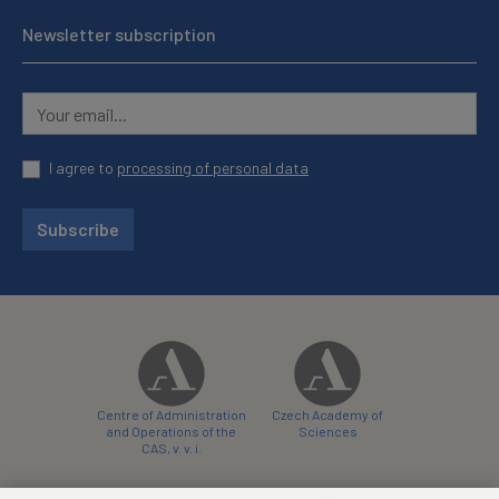
Newsletter subscription
I agree to
processing of personal data
Subscribe
Centre of Administration
Czech Academy of
and Operations of the
Sciences
CAS, v. v. i.