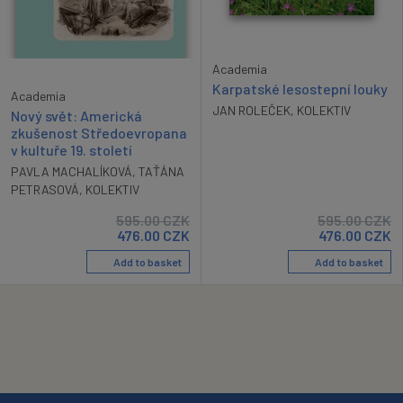
Academia
Karpatské lesostepní louky
Academia
JAN ROLEČEK
,
KOLEKTIV
Nový svět: Americká
zkušenost Středoevropana
v kultuře 19. století
PAVLA MACHALÍKOVÁ
,
TAŤÁNA
PETRASOVÁ
,
KOLEKTIV
595.00
CZK
595.00
CZK
476.00
CZK
476.00
CZK
Add to basket
Add to basket