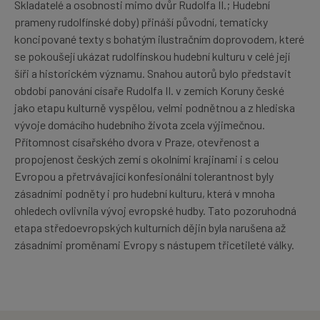
Skladatelé a osobnosti mimo dvůr Rudolfa II.; Hudební
prameny rudolfínské doby) přináší původní, tematicky
koncipované texty s bohatým ilustračním doprovodem, které
se pokoušejí ukázat rudolfínskou hudební kulturu v celé její
šíři a historickém významu. Snahou autorů bylo představit
období panování císaře Rudolfa II. v zemích Koruny české
jako etapu kulturně vyspělou, velmi podnětnou a z hlediska
vývoje domácího hudebního života zcela výjimečnou.
Přítomnost císařského dvora v Praze, otevřenost a
propojenost českých zemí s okolními krajinami i s celou
Evropou a přetrvávající konfesionální tolerantnost byly
zásadními podněty i pro hudební kulturu, která v mnoha
ohledech ovlivnila vývoj evropské hudby. Tato pozoruhodná
etapa středoevropských kulturních dějin byla narušena až
zásadními proměnami Evropy s nástupem třicetileté války.