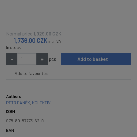
Normal price
1,929.00
CZK
1,736.00
CZK
incl. VAT
In stock
-
+
pcs
Add to basket
Add to favourites
Authors
PETR DANĚK
,
KOLEKTIV
ISBN
978-80-87773-52-9
EAN