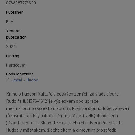
9788087773529
Publisher
KLP
Year of
publication
2026
Binding
Hardcover
Book locations
Umění
»
Hudba
Kniha o hudební kultuře v českých zemích za vlády císaře
Rudolfa II. (1576–1612) je výsledkem spolupráce
mezinárodního kolektivu autorů, kteří se dlouhodobě zabývají
různými aspekty tohoto tématu. V pěti velkých oddílech
(Dvůr Rudolfa II.; Skladatelé a hudebníci u dvora Rudolfa II.;
Hudba v městském, šlechtickém a církevním prostředí;