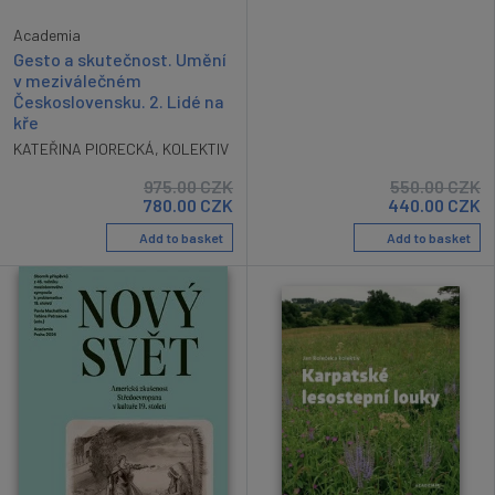
Academia
Gesto a skutečnost. Umění
v meziválečném
Československu. 2. Lidé na
kře
KATEŘINA PIORECKÁ
,
KOLEKTIV
975.00
CZK
550.00
CZK
780.00
CZK
440.00
CZK
Add to basket
Add to basket