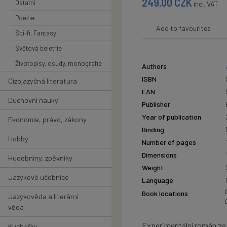
249.00
CZK
Ostatní
incl. VAT
Poezie
Add to favourites
Sci-fi, Fantasy
Světová beletrie
Životopisy, osudy, monografie
Authors
ISBN
Cizojazyčná literatura
EAN
Duchovní nauky
Publisher
Year of publication
Ekonomie, právo, zákony
Binding
Hobby
Number of pages
Dimensions
Hudebniny, zpěvníky
Weight
Jazykové učebnice
Language
Book locations
Jazykověda a literární
věda
Experimentální román ze 
Kuchařky