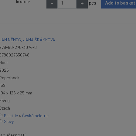
In stock
-
+
pcs
Add to baske
JAN NĚMEC
,
JANA ŠRÁMKOVÁ
978-80-275-3074-8
9788027530748
Host
2026
Paperback
159
194 x 126 x 25 mm
254 g
Czech
Beletrie
»
Česká beletrie
Slevy
současnosti...