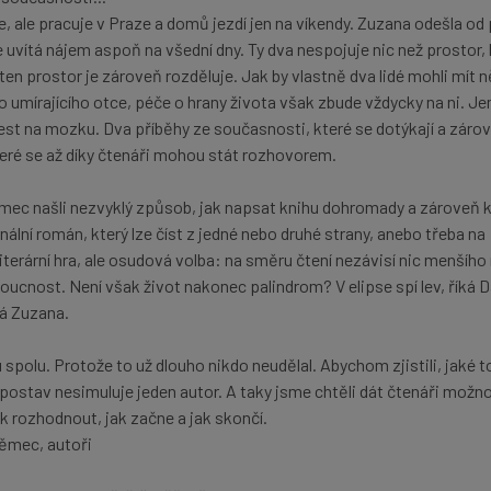
e, ale pracuje v Praze a domů jezdí jen na víkendy. Zuzana odešla od 
uvítá nájem aspoň na všední dny. Ty dva nespojuje nic než prostor, 
ten prostor je zároveň rozděluje. Jak by vlastně dva lidé mohli mít 
o umírajícího otce, péče o hrany života však zbude vždycky na ni. J
lest na mozku. Dva příběhy ze současnosti, které se dotýkají a záro
teré se až díky čtenáři mohou stát rozhovorem.
ec našli nezvyklý způsob, jak napsat knihu dohromady a zároveň 
nální román, který lze číst z jedné nebo druhé strany, anebo třeba na
iterární hra, ale osudová volba: na směru čtení nezávisí nic menšího
ucnost. Není však život nakonec palindrom? V elipse spí lev, říká D
á Zuzana.
spolu. Protože to už dlouho nikdo neudělal. Abychom zjistili, jaké to
postav nesimuluje jeden autor. A taky jsme chtěli dát čtenáři možno
k rozhodnout, jak začne a jak skončí.
ěmec, autoři