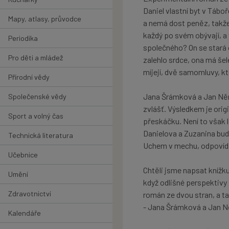
Daniel vlastní byt v Táboř
Mapy, atlasy, průvodce
a nemá dost peněz, takže 
každý po svém obývají, a 
Periodika
společného? On se stará 
Pro děti a mládež
zalehlo srdce, ona má še
míjejí, dvě samomluvy, k
Přírodní vědy
Jana Šrámková a Jan Něm
Společenské vědy
zvlášť. Výsledkem je origi
Sport a volný čas
přeskáčku. Není to však l
Danielova a Zuzanina budo
Technická literatura
Uchem v mechu, odpovíd
Učebnice
Chtěli jsme napsat knížku 
Umění
když odlišné perspektivy 
Zdravotnictví
román ze dvou stran, a ta
- Jana Šrámková a Jan N
Kalendáře