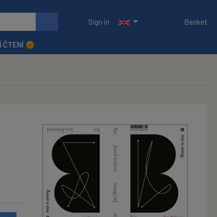
Sign in
Basket
Í ČTENÍ 🌞