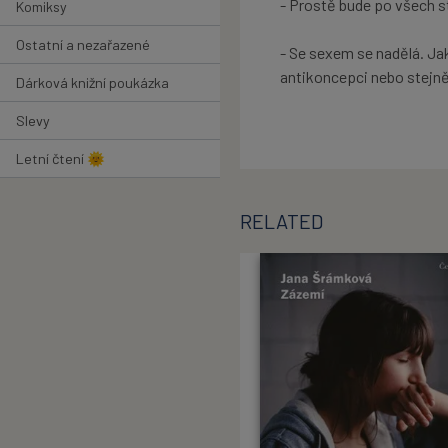
- Prostě bude po všech st
Komiksy
Ostatní a nezařazené
- Se sexem se nadělá. Jako
antikoncepci nebo stejn
Dárková knižní poukázka
Slevy
Letní čtení 🌞
RELATED