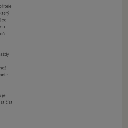
přítele
který
něco
emu
veň
každý
 než
aniel.
 je,
st číst