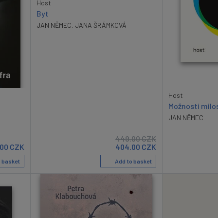
Host
Byt
JAN NĚMEC
,
JANA ŠRÁMKOVÁ
Host
Možnosti mil
JAN NĚMEC
449.00
CZK
.00
CZK
404.00
CZK
 basket
Add to basket