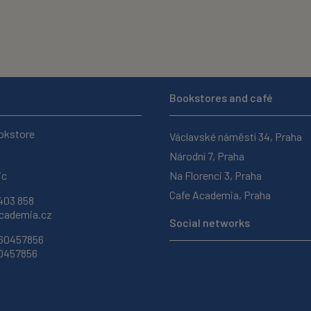
Bookstores and café
okstore
Václavské náměstí 34, Praha
Národní 7, Praha
ic
Na Florenci 3, Praha
Cafe Academia, Praha
403 858
ademia.cz
Social networks
 60457856
60457856