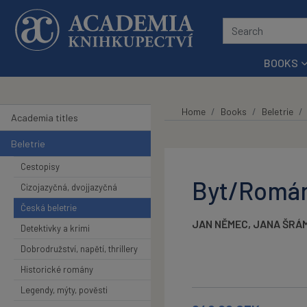
Skip to main content
BOOKS
Home
Books
Beletrie
Academia titles
Beletrie
Cestopisy
Byt/Román
Cizojazyčná, dvojjazyčná
Česká beletrie
JAN NĚMEC
,
JANA ŠRÁ
Detektivky a krimi
Dobrodružství, napětí, thrillery
Historické romány
Legendy, mýty, pověsti