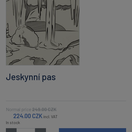
Jeskynní pas
Normal price
249.00
CZK
224.00
CZK
incl. VAT
In stock