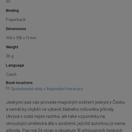
30
Binding
Paperback
Dimensions
149 x 106 x 11 mm
Weight
36 g
Language
Czech
Book locations
Společenské vědy
»
Regionální literatura
Jeskynní pas vás provede magickým světem jeskyní v Česku
a neměl by chybět ve výbavě žádného milovníka přírody.
Ukrývá v sobě nejen razítka, ale také vzpomínky na
okouzlující umělecká díla v podzemí, jejichž autorkou je sama
příroda. Pas má 24 stran a obsahuje 16 přístupných českých