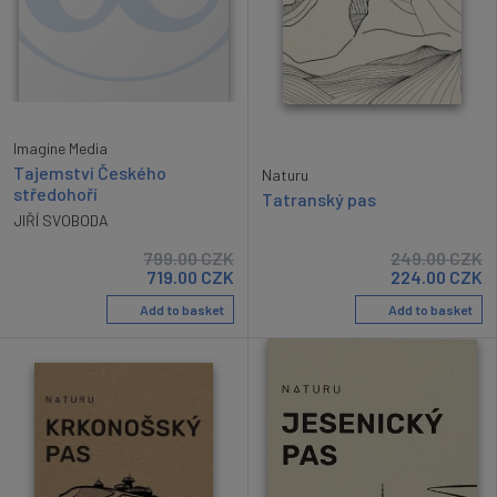
Imagine Media
Tajemství Českého
Naturu
středohoří
Tatranský pas
JIŘÍ SVOBODA
799.00
CZK
249.00
CZK
719.00
CZK
224.00
CZK
Add to basket
Add to basket