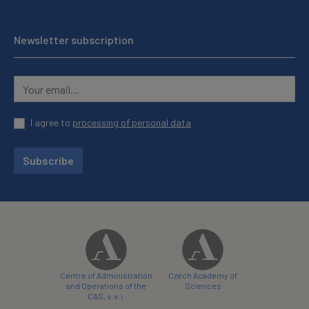
Newsletter subscription
I agree to
processing of personal data
Subscribe
Centre of Administration
Czech Academy of
and Operations of the
Sciences
CAS, v. v. i.