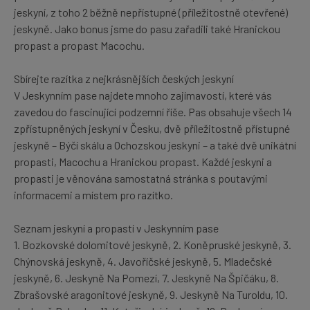
jeskyní, z toho 2 běžně nepřístupné (příležitostně otevřené)
jeskyně. Jako bonus jsme do pasu zařadili také Hranickou
propast a propast Macochu.
Sbírejte razítka z nejkrásnějších českých jeskyní
V Jeskynním pase najdete mnoho zajímavostí, které vás
zavedou do fascinující podzemní říše. Pas obsahuje všech 14
zpřístupněných jeskyní v Česku, dvě příležitostně přístupné
jeskyně – Býčí skálu a Ochozskou jeskyni – a také dvě unikátní
propasti, Macochu a Hranickou propast. Každé jeskyni a
propasti je věnována samostatná stránka s poutavými
informacemi a místem pro razítko.
Seznam jeskyní a propastí v Jeskynním pase
1. Bozkovské dolomitové jeskyně, 2. Koněpruské jeskyně, 3.
Chýnovská jeskyně, 4. Javoříčské jeskyně, 5. Mladečské
jeskyně, 6. Jeskyně Na Pomezí, 7. Jeskyně Na Špičáku, 8.
Zbrašovské aragonitové jeskyně, 9. Jeskyně Na Turoldu, 10.