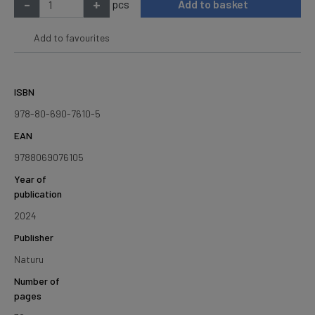
-
+
pcs
Add to basket
Add to favourites
ISBN
978-80-690-7610-5
EAN
9788069076105
Year of
publication
2024
Publisher
Naturu
Number of
pages