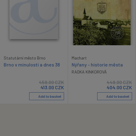
Statutární město Brno
Machart
Brno v minulosti a dnes 38
Nýřany - historie města
RADKA KINKOROVÁ
459.00
CZK
449.00
CZK
413.00
CZK
404.00
CZK
Add to basket
Add to basket