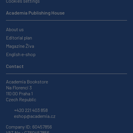
Cookies settings
Academia Publishing House
About us
Editorial plan
Magazine Živa
English e-shop
Contact
Academia Bookstore
Na Florenci 3
110 00 Praha 1
Czech Republic
+420 221 403 858
eshop@academia.cz
Company ID: 60457856
VAT No.: CZ60457856