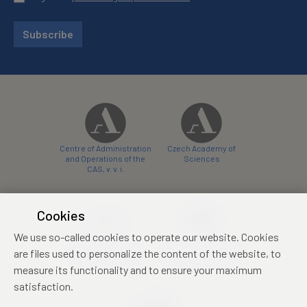
Subscribe
Centre of Administration
Czech Academy of
and Operations of the
Sciences
CAS, v. v. i.
Cookies
We use so-called cookies to operate our website. Cookies
Castle Hotel Liblice
Zámecký hotel Třešť
are files used to personalize the content of the website, to
conference centre
konferenční centrum
measure its functionality and to ensure your maximum
satisfaction.