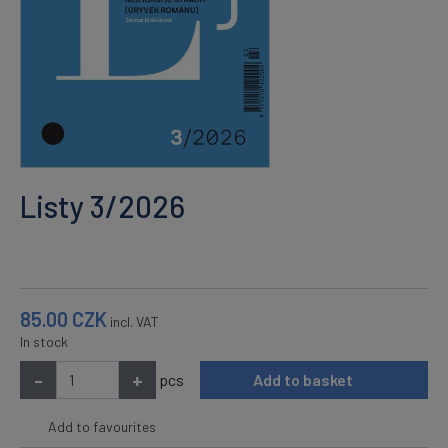
Listy 3/2026
85.00
CZK
incl. VAT
In stock
-
+
pcs
Add to basket
Add to favourites