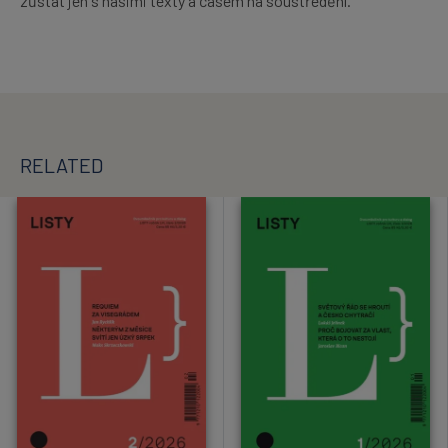
zůstat jen s našimi texty a časem na soustředění.
RELATED