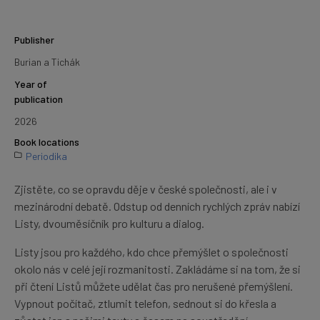
Publisher
Burian a Tichák
Year of
publication
2026
Book locations
Periodika
Zjistěte, co se opravdu děje v české společnosti, ale i v
mezinárodní debatě. Odstup od denních rychlých zpráv nabízí
Listy, dvouměsíčník pro kulturu a dialog.
Listy jsou pro každého, kdo chce přemýšlet o společnosti
okolo nás v celé její rozmanitosti. Zakládáme si na tom, že si
při čtení Listů můžete udělat čas pro nerušené přemýšlení.
Vypnout počítač, ztlumit telefon, sednout si do křesla a