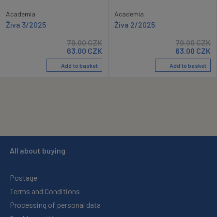
Academia
Academia
Živa 3/2025
Živa 2/2025
79.00
CZK
79.00
CZK
63.00
CZK
63.00
CZK
Add to basket
Add to basket
All about buying
Postage
Terms and Conditions
Processing of personal data