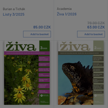
Academia
Burian a Tichák
Živa 1/2026
Listy 3/2025
79.00
CZK
85.00
CZK
63.00
CZK
Add to basket
Add to basket