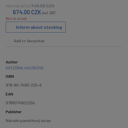
Normal price
749.00
CZK
674.00
CZK
incl. VAT
Not in stock
Inform about stocking
Add to favourites
Author
KATEŘINA HOUŠKOVÁ
ISBN
978-80-7480-225-6
EAN
9788074802256
Publisher
Národní památkový ústav