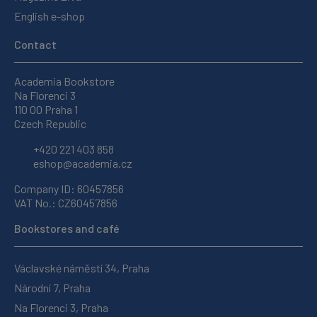
English e-shop
Contact
Academia Bookstore
Na Florenci 3
110 00 Praha 1
Czech Republic
+420 221 403 858
eshop@academia.cz
Company ID: 60457856
VAT No.: CZ60457856
Bookstores and café
Václavské náměstí 34, Praha
Národní 7, Praha
Na Florenci 3, Praha