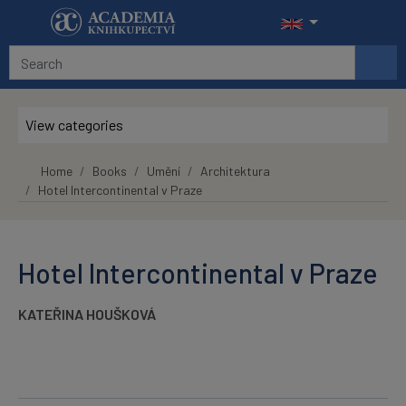
Skip to main content
View categories
Home
Books
Umění
Architektura
Hotel Intercontinental v Praze
Hotel Intercontinental v Praze
KATEŘINA HOUŠKOVÁ