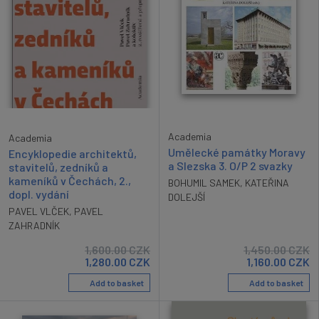
Academia
Academia
Umělecké památky Moravy
Encyklopedie architektů,
a Slezska 3. O/P 2 svazky
stavitelů, zedníků a
kameníků v Čechách, 2.,
BOHUMIL SAMEK
,
KATEŘINA
dopl. vydání
DOLEJŠÍ
PAVEL VLČEK
,
PAVEL
ZAHRADNÍK
1,600.00
CZK
1,450.00
CZK
1,280.00
CZK
1,160.00
CZK
Add to basket
Add to basket