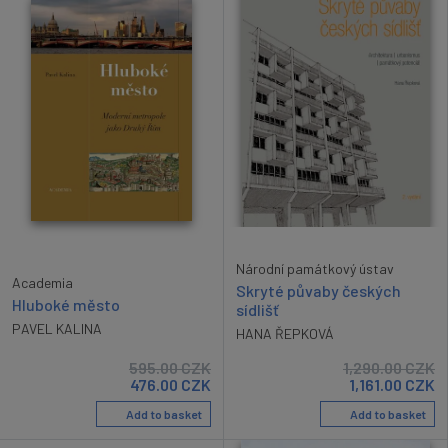
Národní památkový ústav
Academia
Skryté půvaby českých
Hluboké město
sídlišť
PAVEL KALINA
HANA ŘEPKOVÁ
595.00
CZK
1,290.00
CZK
476.00
CZK
1,161.00
CZK
Add to basket
Add to basket