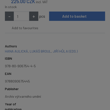
225.00
CZK
incl. VAT
In stock
-
+
pcs
Add to basket
Add to favourites
Authors
HANA AULICKÁ
,
LUKÁŠ BROUL
,
JIŘÍ HŮLA (EDS.)
ISBN
978-80-906754-4-5
EAN
9788090675445
Publisher
Archiv výtvarného umění
Year of
publication