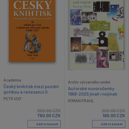
Academia
Archiv výtvarného umění
Český knihtisk mezi pozdní
Autorské novoročenky
gotikou a renesancí II.
1968-2025 jinak i nejinak
PETR VOIT
ROMAN PRAHL
950.00
CZK
200.00
CZK
760.00
CZK
180.00
CZK
Add to basket
Add to basket