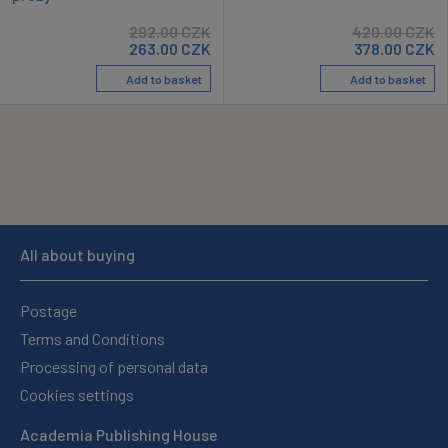
292.00
CZK
420.00
CZK
263.00
CZK
378.00
CZK
Add to basket
Add to basket
All about buying
Postage
Terms and Conditions
Processing of personal data
Cookies settings
Academia Publishing House