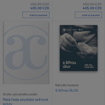
450.00
CZK
450.00
CZK
405.00
CZK
405.00
CZK
Add to basket
Add to basket
Národní muzeum
S šifrou ÚLUV.
Archiv výtvarného umění
Malá řada soudobé světové
prózy