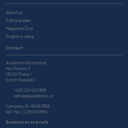
About us
Editorial plan
Magazine Živa
English e-shop
Contact
Academia Bookstore
Na Florenci 3
110 00 Praha 1
Czech Republic
+420 221 403 858
eshop@academia.cz
Company ID: 60457856
VAT No.: CZ60457856
Bookstores and café