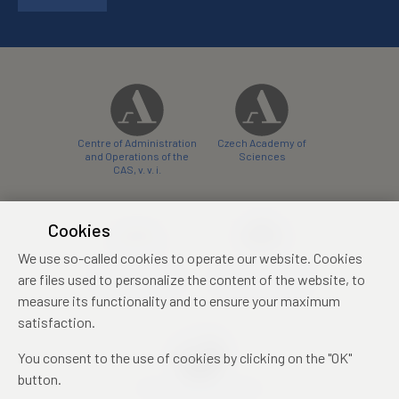
Centre of Administration
Czech Academy of
and Operations of the
Sciences
CAS, v. v. i.
Cookies
We use so-called cookies to operate our website. Cookies
Castle Hotel Liblice
Zámecký hotel Třešť
are files used to personalize the content of the website, to
conference centre
konferenční centrum
measure its functionality and to ensure your maximum
satisfaction.
You consent to the use of cookies by clicking on the "OK"
button.
Mezinárodní identifikační