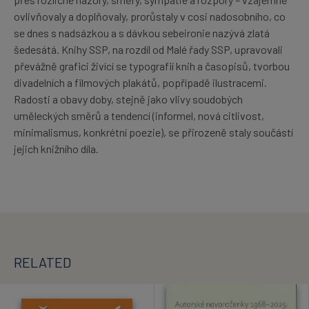
ovlivňovaly a doplňovaly, prorůstaly v cosi nadosobního, co
se dnes s nadsázkou a s dávkou sebeironie nazývá zlatá
šedesátá. Knihy SSP, na rozdíl od Malé řady SSP, upravovali
převážně grafici živící se typografií knih a časopisů, tvorbou
divadelních a filmových plakátů, popřípadě ilustracemi.
Radosti a obavy doby, stejně jako vlivy soudobých
uměleckých směrů a tendencí (informel, nová citlivost,
minimalismus, konkrétní poezie), se přirozeně staly součástí
jejich knižního díla.
RELATED