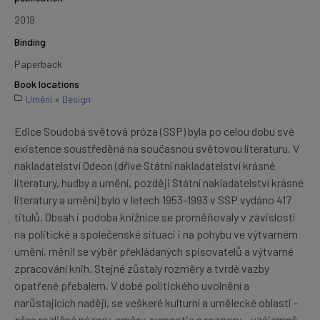
2019
Binding
Paperback
Book locations
Umění
»
Design
Edice Soudobá světová próza (SSP) byla po celou dobu své
existence soustředěná na současnou světovou literaturu. V
nakladatelství Odeon (dříve Státní nakladatelství krásné
literatury, hudby a umění, později Státní nakladatelství krásné
literatury a umění) bylo v letech 1953-1993 v SSP vydáno 417
titulů. Obsah i podoba knižnice se proměňovaly v závislosti
na politické a společenské situaci i na pohybu ve výtvarném
umění, měnil se výběr překládaných spisovatelů a výtvarné
zpracování knih. Stejné zůstaly rozměry a tvrdé vazby
opatřené přebalem. V dobé politického uvolnění a
narůstajících nadějí, se veškeré kulturní a umělecké oblasti -
přes rozličné názory, směry, sympatie a rozpory – vzájemně