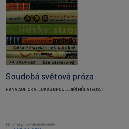
Soudobá světová próza
HANA AULICKÁ
,
LUKÁŠ BROUL
,
JIŘÍ HŮLA (EDS.)
Normal price
250.00
CZK