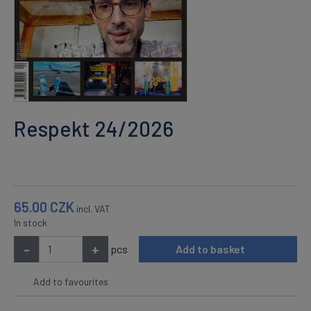
Respekt 24/2026
65.00
CZK
incl. VAT
In stock
-
+
pcs
Add to basket
Add to favourites