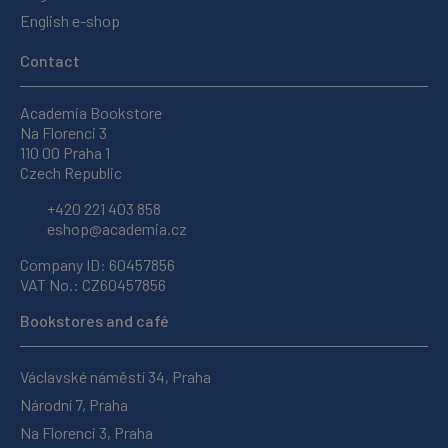
English e-shop
Contact
Academia Bookstore
Na Florenci 3
110 00 Praha 1
Czech Republic
+420 221 403 858
eshop@academia.cz
Company ID: 60457856
VAT No.: CZ60457856
Bookstores and café
Václavské náměstí 34, Praha
Národní 7, Praha
Na Florenci 3, Praha