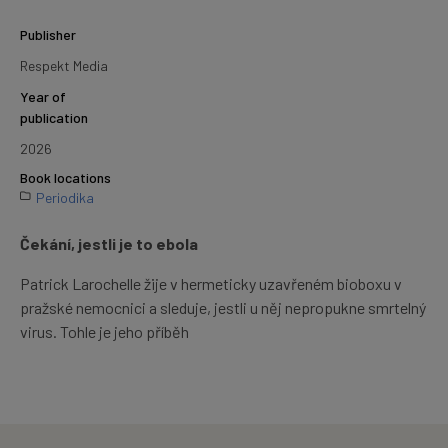
Publisher
Respekt Media
Year of
publication
2026
Book locations
Periodika
Čekání, jestli je to ebola
Patrick Larochelle žije v hermeticky uzavřeném bioboxu v
pražské nemocnici a sleduje, jestli u něj nepropukne smrtelný
virus. Tohle je jeho příběh