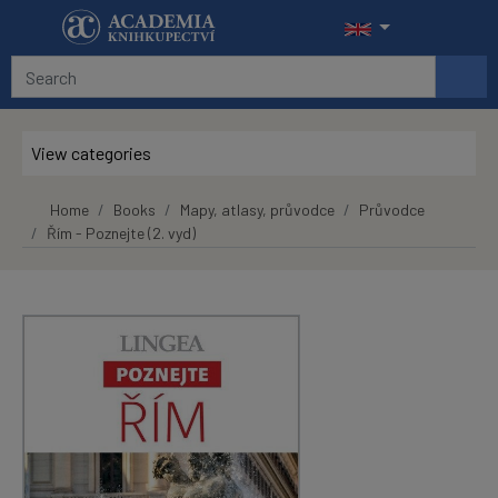
Skip to main content
View categories
Home
Books
Mapy, atlasy, průvodce
Průvodce
Řím - Poznejte (2. vyd)