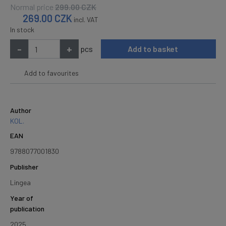
Normal price
299.00
CZK
269.00
CZK
incl. VAT
In stock
-
+
pcs
Add to basket
Add to favourites
Author
KOL.
EAN
9788077001830
Publisher
Lingea
Year of
publication
2025