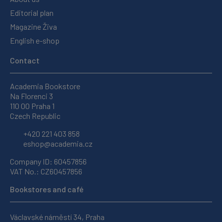
Editorial plan
Magazine Živa
English e-shop
Contact
Academia Bookstore
Na Florenci 3
110 00 Praha 1
Czech Republic
+420 221 403 858
eshop@academia.cz
Company ID: 60457856
VAT No.: CZ60457856
Bookstores and café
Václavské náměstí 34, Praha