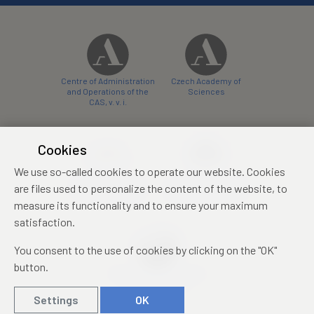
Centre of Administration
Czech Academy of
and Operations of the
Sciences
CAS, v. v. i.
Cookies
We use so-called cookies to operate our website. Cookies
Castle Hotel Liblice
Zámecký hotel Třešť
are files used to personalize the content of the website, to
conference centre
konferenční centrum
measure its functionality and to ensure your maximum
satisfaction.
You consent to the use of cookies by clicking on the "OK"
button.
Mezinárodní identifikační
průkaz studenta
Settings
OK