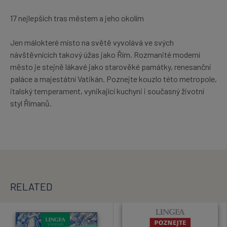
17 nejlepších tras městem a jeho okolím
Jen málokteré místo na světě vyvolává ve svých
návštěvnících takový úžas jako Řím. Rozmanité moderní
město je stejně lákavé jako starověké památky, renesanční
paláce a majestátní Vatikán. Poznejte kouzlo této metropole,
italský temperament, vynikající kuchyni i současný životní
styl Římanů.
RELATED