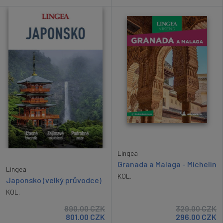
Lingea
Granada a Malaga - Michelin
Lingea
KOL.
Japonsko (velký průvodce)
KOL.
890.00
CZK
329.00
CZK
801.00
CZK
296.00
CZK