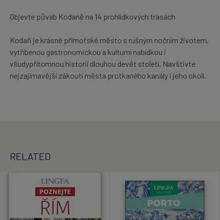
Objevte půvab Kodaně na 14 prohlídkových trasách
Kodaň je krásné přímořské město s rušným nočním životem,
vytříbenou gastronomickou a kulturní nabídkou i
všudypřítomnou historií dlouhou devět století. Navštivte
nejzajímavější zákoutí města protkaného kanály i jeho okolí.
RELATED