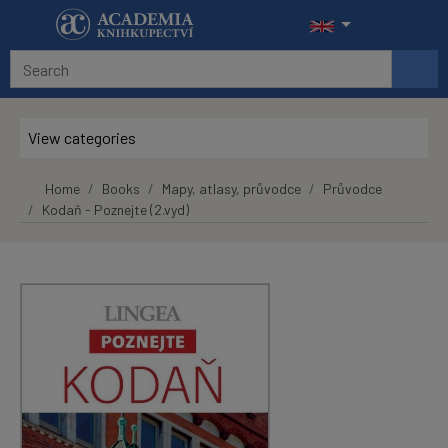
Skip to main content
View categories
Home
Books
Mapy, atlasy, průvodce
Průvodce
Kodaň - Poznejte (2.vyd)