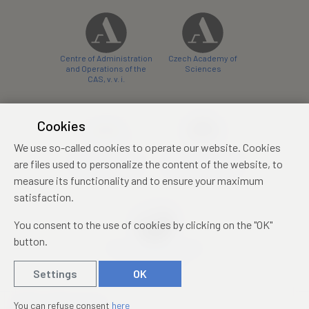
Centre of Administration
Czech Academy of
and Operations of the
Sciences
CAS, v. v. i.
Cookies
We use so-called cookies to operate our website. Cookies
Castle Hotel Liblice
Zámecký hotel Třešť
are files used to personalize the content of the website, to
conference centre
konferenční centrum
measure its functionality and to ensure your maximum
satisfaction.
You consent to the use of cookies by clicking on the "OK"
button.
Mezinárodní identifikační
průkaz studenta
Settings
OK
© 2019 – 2026
Academia
You can refuse consent
here