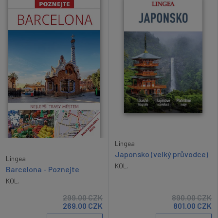
Lingea
Japonsko (velký průvodce)
Lingea
KOL.
Barcelona - Poznejte
KOL.
299.00
CZK
890.00
CZK
269.00
CZK
801.00
CZK