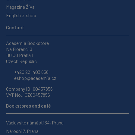
Magazine Živa
English e-shop
Contact
Academia Bookstore
Na Florenci 3
110 00 Praha 1
Czech Republic
+420 221 403 858
eshop@academia.cz
Company ID: 60457856
VAT No.: CZ60457856
Bookstores and café
Václavské náměstí 34, Praha
Národní 7, Praha