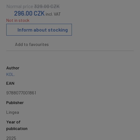
Normal price
329.00
CZK
296.00
CZK
incl. VAT
Not in stock
Inform about stocking
Add to favourites
Author
KOL.
EAN
9788077001861
Publisher
Lingea
Year of
publication
2025