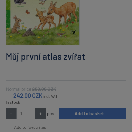
Můj první atlas zvířat
Normal price
269.00
CZK
242.00
CZK
incl. VAT
In stock
-
+
pcs
Add to basket
Add to favourites