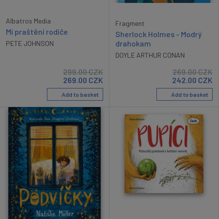
Albatros Media
Fragment
Mí praštění rodiče
Sherlock Holmes - Modrý
drahokam
PETE JOHNSON
DOYLE ARTHUR CONAN
299.00
CZK
269.00
CZK
269.00
CZK
242.00
CZK
Add to basket
Add to basket