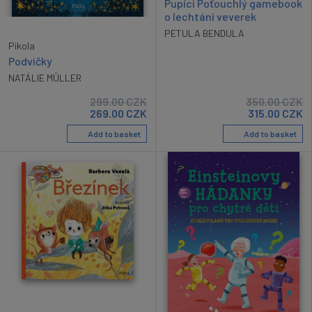
Pupíci Poťouchlý gamebook
o lechtání veverek
PETULA BENDULA
Pikola
Podvíčky
NATÁLIE MÜLLER
299.00
CZK
350.00
CZK
269.00
CZK
315.00
CZK
Add to basket
Add to basket