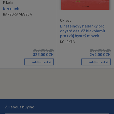
Pikola
Březínek
BARBORA VESELÁ
CPress
Einsteinovy hádanky pro
chytré děti 83 hlavolamů
pro tvůj bystrý mozek
KOLEKTIV
359.00
CZK
269.00
CZK
323.00
CZK
242.00
CZK
Add to basket
Add to basket
All about buying