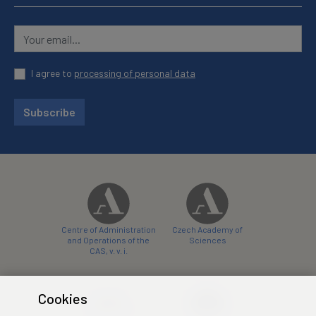
I agree to
processing of personal data
Subscribe
Centre of Administration
Czech Academy of
and Operations of the
Sciences
CAS, v. v. i.
Cookies