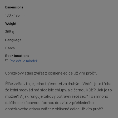
Dimensions
180 x 195 mm
Weight
365 g
Language
Czech
Book locations
Pro děti a mládež
Obrázkový atlas zvířat z oblíbené edice Už vím proč?.
Říše zvířat, to je jedno tajemství za druhým. Věděli jste třeba,
že lední medvěd má sice bílé chlupy, ale černou kůži? Jak je to
možné? A jak funguje takový potravní řetězec? To i mnoho
dalšího se zábavnou formou dozvíte z přehledného
obrázkového atlasu zvířat z oblíbené edice Už vím proč?.