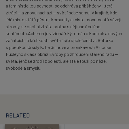
a feministickou pevnost, se odehrává příběh ženy, která
ztrácí — a znovu nachází — svět i sebe samu. V krajině, kde
lidé místo států pěstují komunity a místo monumentů sázejí
stromy, se osobní ztráta prolíná s dějinami celého
kontinentu.Acheron je vizionářský román o koncích a nových
začátcích, o křehkosti světa i síle společenství. Autorka
s poetikou Ursuly K. Le Guinové a pronikavostí Aldouse
Huxleyho skládá obraz Evropy po zhroucení starého řádu —
světa, jenž se zrodil z bolesti, ale stále touží po něze,
svobodě a smyslu.
RELATED