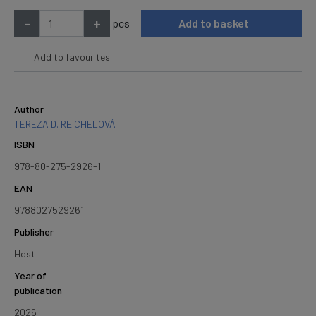
-
+
pcs
Add to basket
Add to favourites
Author
TEREZA D. REICHELOVÁ
ISBN
978-80-275-2926-1
EAN
9788027529261
Publisher
Host
Year of
publication
2026