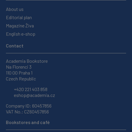
About us
Editorial plan
Magazine Živa
English e-shop
Contact
Academia Bookstore
Na Florenci 3
110 00 Praha 1
Czech Republic
+420 221 403 858
eshop@academia.cz
Company ID: 60457856
VAT No.: CZ60457856
Bookstores and café