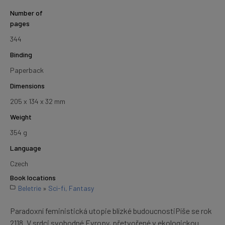
Number of
pages
344
Binding
Paperback
Dimensions
205 x 134 x 32 mm
Weight
354 g
Language
Czech
Book locations
Beletrie
»
Sci-fi, Fantasy
Paradoxní feministická utopie blízké budoucnostiPíše se rok
2118. V srdci svobodné Evropy, přetvořené v ekologickou