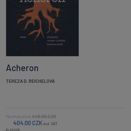
Acheron
TEREZA D. REICHELOVÁ
Normal price
449.00
CZK
404.00
CZK
incl. VAT
In stock