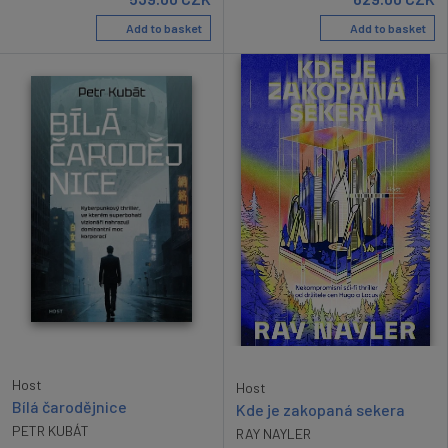
Add to basket
Add to basket
Host
Host
Bílá čarodějnice
Kde je zakopaná sekera
PETR KUBÁT
RAY NAYLER