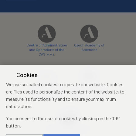
Centre of Administration
Czech Academy of
and Operations of the
Sciences
CAS, v. v. i.
Cookies
We use so-called cookies to operate our website. Cookies
Castle Hotel Liblice
Zámecký hotel Třešť
are files used to personalize the content of the website, to
conference centre
konferenční centrum
measure its functionality and to ensure your maximum
satisfaction.
You consent to the use of cookies by clicking on the "OK"
button.
Mezinárodní identifikační
průkaz studenta