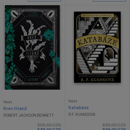
Host
Host
Katabáze
Krev titánů
R.F. KUANGOVÁ
ROBERT JACKSON BENNETT
599.00
CZK
699.00
CZK
539.00
CZK
629.00
CZK