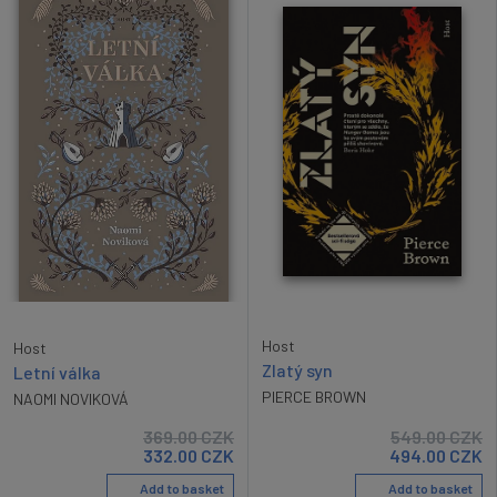
Host
Host
Zlatý syn
Letní válka
PIERCE BROWN
NAOMI NOVIKOVÁ
369.00
CZK
549.00
CZK
332.00
CZK
494.00
CZK
Add to basket
Add to basket