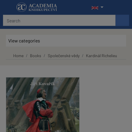
Skip to main content
View categories
Home
Books
Společenské vědy
Kardinál Richelieu