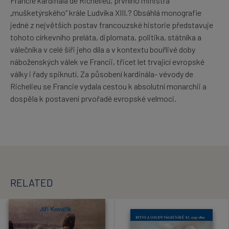
Francie kardinála de Richelieu, prvního ministra
„mušketýrského“ krále Ludvíka XIII.? Obsáhlá monografie
jedné z největších postav francouzské historie představuje
tohoto církevního preláta, diplomata, politika, státníka a
válečníka v celé šíři jeho díla a v kontextu bouřlivé doby
náboženských válek ve Francii, třicet let trvající evropské
války i řady spiknutí. Za působení kardinála- vévody de
Richelieu se Francie vydala cestou k absolutní monarchii a
dospěla k postavení prvořadé evropské velmoci.
RELATED