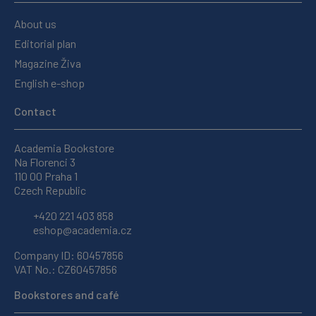
About us
Editorial plan
Magazine Živa
English e-shop
Contact
Academia Bookstore
Na Florenci 3
110 00 Praha 1
Czech Republic
+420 221 403 858
eshop@academia.cz
Company ID: 60457856
VAT No.: CZ60457856
Bookstores and café