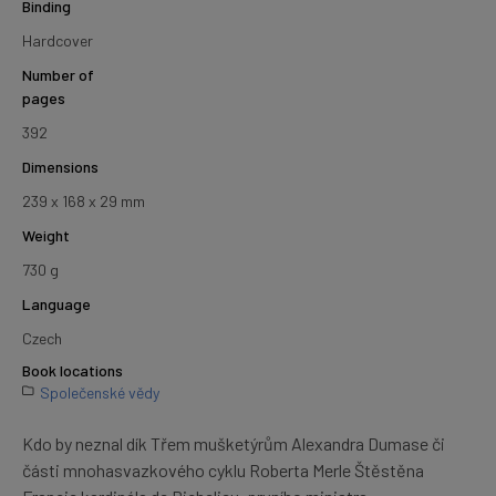
Binding
Hardcover
Number of
pages
392
Dimensions
239 x 168 x 29 mm
Weight
730 g
Language
Czech
Book locations
Společenské vědy
Kdo by neznal dík Třem mušketýrům Alexandra Dumase či
části mnohasvazkového cyklu Roberta Merle Štěstěna