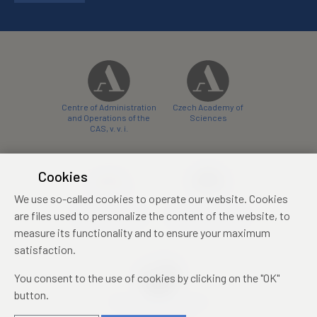
Centre of Administration
Czech Academy of
and Operations of the
Sciences
CAS, v. v. i.
Cookies
We use so-called cookies to operate our website. Cookies
Castle Hotel Liblice
Zámecký hotel Třešť
are files used to personalize the content of the website, to
conference centre
konferenční centrum
measure its functionality and to ensure your maximum
satisfaction.
You consent to the use of cookies by clicking on the "OK"
button.
Mezinárodní identifikační
průkaz studenta