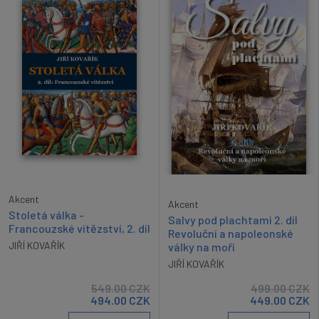
Akcent
Akcent
Stoletá válka -
Salvy pod plachtami 2. díl
Francouzské vítězství, 2. díl
Revoluční a napoleonské
JIŘÍ KOVAŘÍK
války na moři
JIŘÍ KOVAŘÍK
549.00
CZK
499.00
CZK
494.00
CZK
449.00
CZK