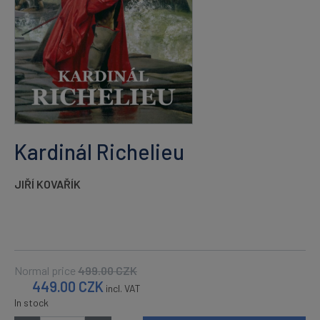
Kardinál Richelieu
JIŘÍ KOVAŘÍK
Normal price
499.00
CZK
449.00
CZK
incl. VAT
In stock