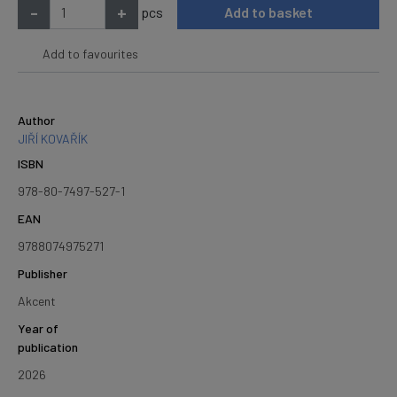
-
+
pcs
Add to basket
Add to favourites
Author
JIŘÍ KOVAŘÍK
ISBN
978-80-7497-527-1
EAN
9788074975271
Publisher
Akcent
Year of
publication
2026