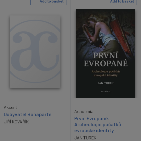
Add to basket
Add to basket
Akcent
Academia
Dobyvatel Bonaparte
První Evropané.
JIŘÍ KOVAŘÍK
Archeologie počátků
evropské identity
JAN TUREK