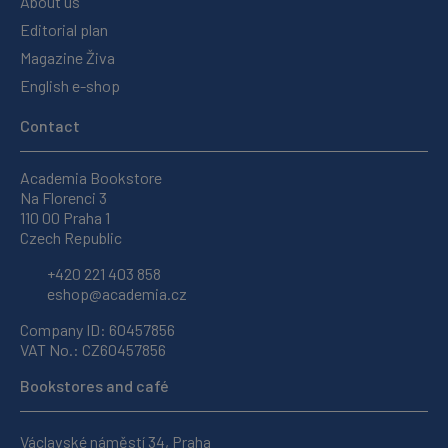
About us
Editorial plan
Magazine Živa
English e-shop
Contact
Academia Bookstore
Na Florenci 3
110 00 Praha 1
Czech Republic
+420 221 403 858
eshop@academia.cz
Company ID: 60457856
VAT No.: CZ60457856
Bookstores and café
Václavské náměstí 34, Praha