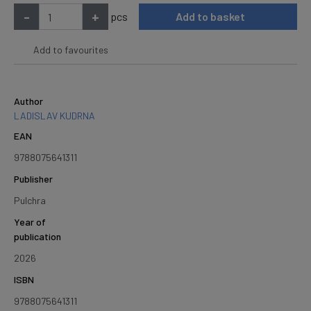
-
+
pcs
Add to basket
Add to favourites
Author
LADISLAV KUDRNA
EAN
9788075641311
Publisher
Pulchra
Year of
publication
2026
ISBN
9788075641311