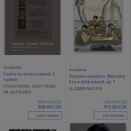
Academia
Academia
Cesta na severozápad, 2.
Dopijem a pudem. Nehodný
vydání
kos a další básně, sv. 7
CTIRAD MAŠÍN
,
JOSEF MAŠÍN
,
VLADIMÍR MACURA
MILAN PAUMER
385.00
CZK
465.00
CZK
308.00
CZK
372.00
CZK
Add to basket
Add to basket