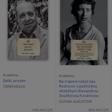
Academia
Academia
Další, prosím
Na trápení nebyl čas.
Rozhovor s politickou
TOMÁŠ KRAUS
vězeňkyní Alexandrou
Součkovou Kovářovou
ZUZANA AUGUSTOVÁ
465.00
CZK
365.00
CZK