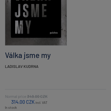
Válka jsme my
LADISLAV KUDRNA
Normal price
349.00
CZK
314.00
CZK
incl. VAT
In stock