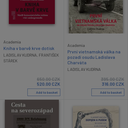
Academia
Academia
Kniha v barvě krve dotisk
První vietnamská válka na
LADISLAV KUDRNA
,
FRANTIŠEK
pozadí osudu Ladislava
STÁREK
Charváta
LADISLAV KUDRNA
650.00
CZK
395.00
CZK
520.00
CZK
316.00
CZK
Add to basket
Add to basket