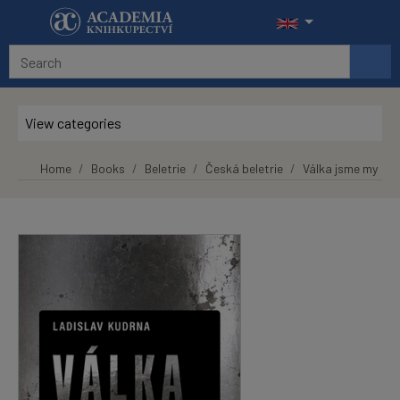
Skip to main content
View categories
Home
Books
Beletrie
Česká beletrie
Válka jsme my