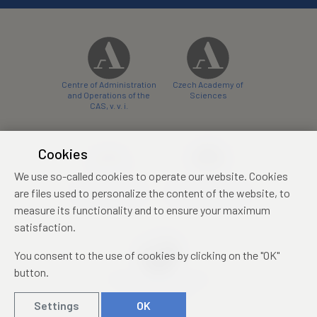
Centre of Administration
Czech Academy of
and Operations of the
Sciences
CAS, v. v. i.
Cookies
We use so-called cookies to operate our website. Cookies
Castle Hotel Liblice
Zámecký hotel Třešť
are files used to personalize the content of the website, to
conference centre
konferenční centrum
measure its functionality and to ensure your maximum
satisfaction.
You consent to the use of cookies by clicking on the "OK"
button.
Mezinárodní identifikační
průkaz studenta
Settings
OK