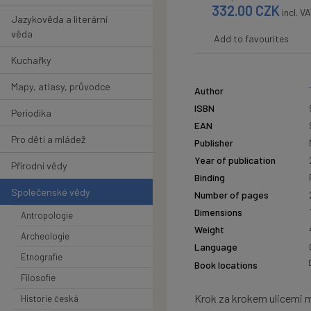
332.00
CZK
incl. V
Jazykověda a literární
věda
Add to favourites
Kuchařky
Mapy, atlasy, průvodce
Author
ISBN
Periodika
EAN
Pro děti a mládež
Publisher
Year of publication
Přírodní vědy
Binding
Společenské vědy
Number of pages
Dimensions
Antropologie
Weight
Archeologie
Language
Etnografie
Book locations
Filosofie
Krok za krokem ulicemi 
Historie česká