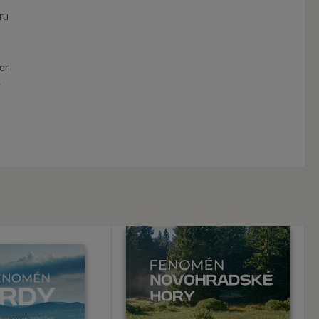
ru
er
e