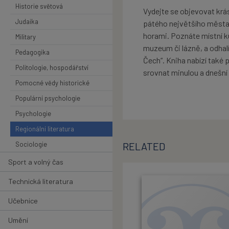
Historie světová
Vydejte se objevovat krás
Judaika
pátého největšího města 
horami. Poznáte místní k
Military
muzeum či lázně, a odhalí
Pedagogika
Čech“. Kniha nabízí také
Politologie, hospodářství
srovnat minulou a dnešní 
Pomocné vědy historické
Populární psychologie
Psychologie
Regionální literatura
Sociologie
RELATED
Sport a volný čas
Technická literatura
Učebnice
Umění