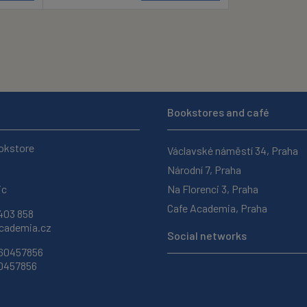
Bookstores and café
okstore
Václavské náměstí 34, Praha
Národní 7, Praha
ic
Na Florenci 3, Praha
Cafe Academia, Praha
403 858
ademia.cz
Social networks
 60457856
60457856