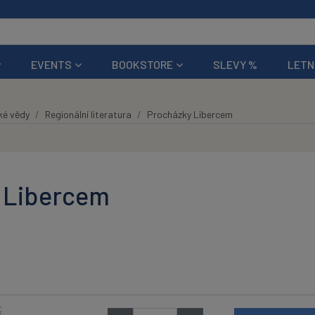
EVENTS
BOOKSTORE
SLEVY %
LETN
ké vědy
Regionální literatura
Procházky Libercem
 Libercem
K