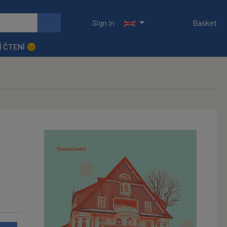
Sign in
Basket
Í ČTENÍ 🌞