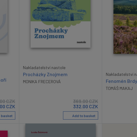
Nakladatelství nastole
Procházky Znojmem
Nakladatelství n
oří
Fenomén Brd
MONIKA FRECEROVÁ
TOMÁŠ MAKAJ
.00
CZK
369.00
CZK
.00
CZK
332.00
CZK
 basket
Add to basket