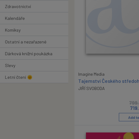
Zdravotnictví
Kalendáře
Komiksy
Ostatní a nezařazené
Dárková knižní poukázka
Slevy
Imagine Media
Letní čtení 🌞
Tajemství Českého středoh
JIŘÍ SVOBODA
799
719
Add to