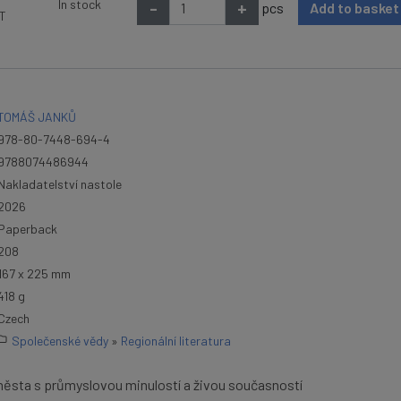
In stock
-
+
pcs
Add to baske
AT
TOMÁŠ JANKŮ
978-80-7448-694-4
9788074486944
Nakladatelství nastole
2026
Paperback
208
167 x 225 mm
418 g
Czech
Společenské vědy
»
Regionální literatura
města s průmyslovou minulostí a živou současností