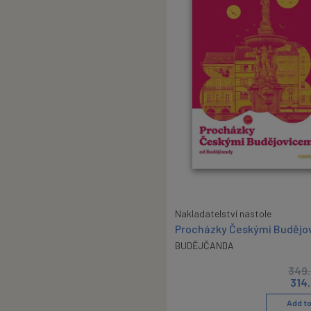
Nakladatelství nastole
Procházky Českými Budějo
BUDĚJČANDA
349
314
Add to