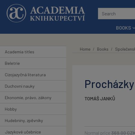
Skip to main content
BOOKS
Home
Books
Společens
Academia titles
Beletrie
Cizojazyčná literatura
Procházky
Duchovní nauky
Ekonomie, právo, zákony
TOMÁŠ JANKŮ
Hobby
Hudebniny, zpěvníky
Jazykové učebnice
Normal price
369.00
CZ