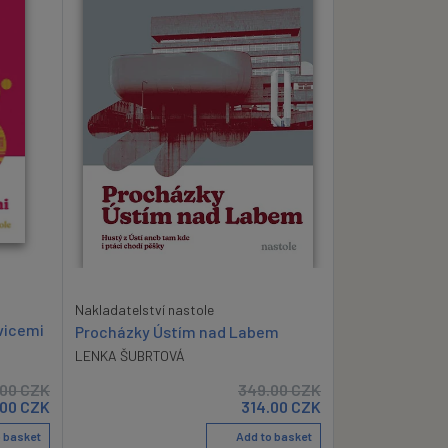
Nakladatelství nastole
vicemi
Procházky Ústím nad Labem
LENKA ŠUBRTOVÁ
.00
CZK
349.00
CZK
.00
CZK
314.00
CZK
 basket
Add to basket