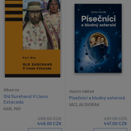
Albatros
vlastní náklad
Old Surehand V Llanu
Písečníci a bludný asteroid
Estacadu
VÁCLAV DVOŘÁK
KARL MAY
499.00
CZK
497.00
CZK
449.00
CZK
447.00
CZK