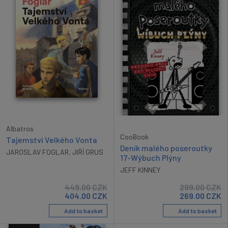
Albatros
CooBook
Tajemství Velkého Vonta
Deník malého poseroutky
JAROSLAV FOGLAR
,
JIŘÍ GRUS
17-Wýbuch Plýny
JEFF KINNEY
449.00
CZK
299.00
CZK
404.00
CZK
269.00
CZK
Add to basket
Add to basket