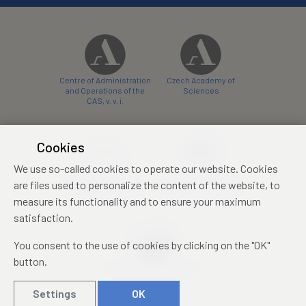
Centre of Administration
Czech Academy of
and Operations of the
Sciences
CAS, v. v. i.
Cookies
We use so-called cookies to operate our website. Cookies
Castle Hotel Liblice
Zámecký hotel Třešť
are files used to personalize the content of the website, to
conference centre
konferenční centrum
measure its functionality and to ensure your maximum
satisfaction.
You consent to the use of cookies by clicking on the "OK"
button.
Mezinárodní identifikační
průkaz studenta
Settings
OK