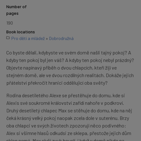
Number of
pages
190
Book locations
Pro děti a mládež
»
Dobrodružná
Co byste dělali, kdybyste ve svém domě našli tajný pokoj? A
kdyby ten pokoj byl jen váš? A kdyby ten pokoj nebyl prázdný?
Objevte napínavý příběh o dvou chlapcích, kteří žijí ve
stejném domě, ale ve dvou rozdílných realitách. Dokáže jejich
přátelství překročit hranici oddělující oba světy?
Rodina desetiletého Alexe se přestěhuje do domu, kde si
Alexis své soukromé království zařídí nahoře v podkroví.
Druhý desetiletý chlapec Max se stěhuje do domu, kde na něj
čeká krásný velký pokoj naopak zcela dole v suterénu. Brzy
oba chlapci ve svých životech zpozorují něco podivného:
Alex si všimne hlasů odkudsi ze sklepa, přestože jejich dům
sklep nemá. Max slyší zvuk houslí, i když v domě nikdo na