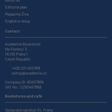
Editorial plan
Magazine Živa
English e-shop
Contact
Academia Bookstore
Na Florenci 3
110 00 Praha 1
Czech Republic
+420 221 403 858
eshop@academia.cz
Company ID: 60457856
VAT No.: CZ60457856
Bookstores and café
Václavské náměstí 34, Praha