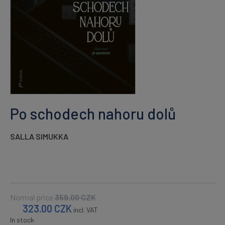
Po schodech nahoru dolů
SALLA SIMUKKA
Normal price
359.00
CZK
323.00
CZK
incl. VAT
In stock