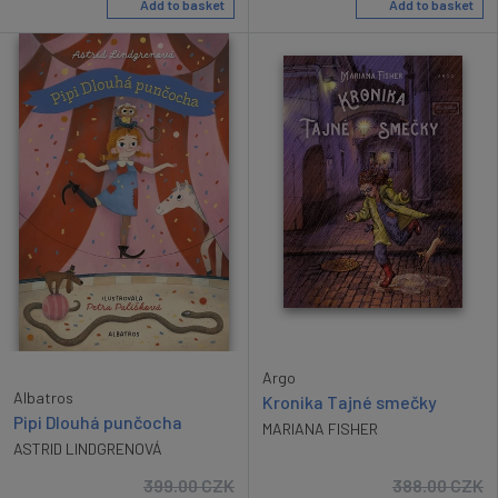
Add to basket
Add to basket
Argo
Albatros
Kronika Tajné smečky
Pipi Dlouhá punčocha
MARIANA FISHER
ASTRID LINDGRENOVÁ
399.00
CZK
388.00
CZK