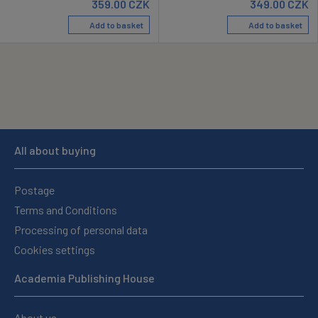
359.00
CZK
349.00
CZK
Add to basket
Add to basket
All about buying
Postage
Terms and Conditions
Processing of personal data
Cookies settings
Academia Publishing House
About us