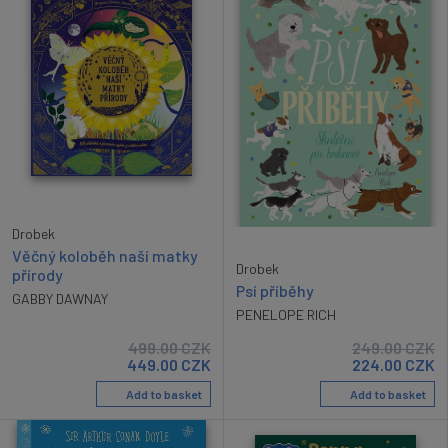
Drobek
Věčný koloběh naší matky
Drobek
přírody
Psí příběhy
GABBY DAWNAY
PENELOPE RICH
499.00
CZK
249.00
CZK
449.00
CZK
224.00
CZK
Add to basket
Add to basket