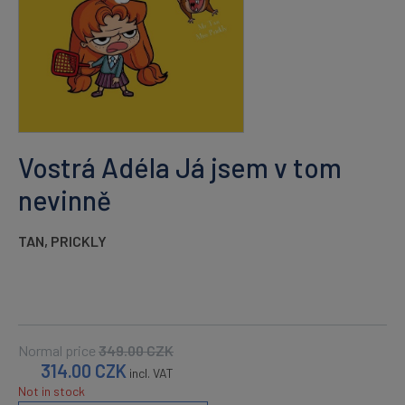
Vostrá Adéla Já jsem v tom
nevinně
TAN
,
PRICKLY
Normal price
349.00
CZK
314.00
CZK
incl. VAT
Not in stock