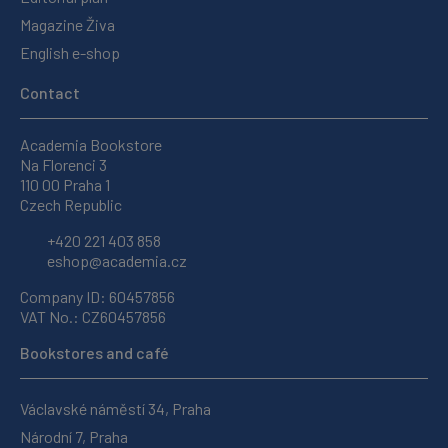
Magazine Živa
English e-shop
Contact
Academia Bookstore
Na Florenci 3
110 00 Praha 1
Czech Republic
+420 221 403 858
eshop@academia.cz
Company ID: 60457856
VAT No.: CZ60457856
Bookstores and café
Václavské náměstí 34, Praha
Národní 7, Praha