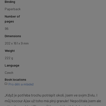
Binding
Paperback
Number of
pages
96
Dimensions
202 x 161 x 9 mm
Weight
222 g
Language
Czech
Book locations
Pro děti a mládež
„Když je potřeba trochu potrápit okolí, jsem ve svým živlu. I
můj kocour Ajax už toho má plný granule! Nepočítala jsem ale