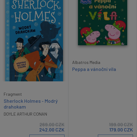
Albatros Media
Peppa a vánoční víla
Fragment
Sherlock Holmes - Modrý
drahokam
DOYLE ARTHUR CONAN
269.00
CZK
199.00
CZK
242.00
CZK
179.00
CZK