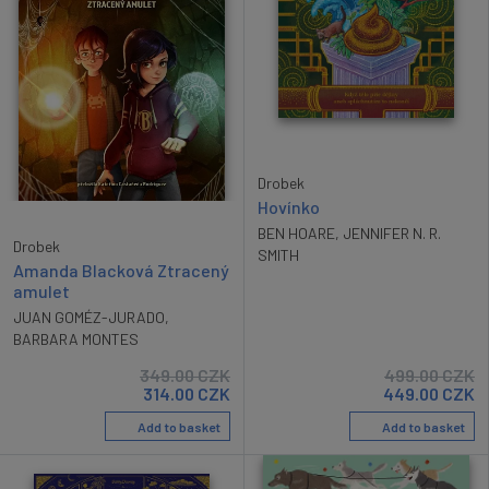
Drobek
Hovínko
BEN HOARE
,
JENNIFER N. R.
Drobek
SMITH
Amanda Blacková Ztracený
amulet
JUAN GOMÉZ-JURADO
,
BARBARA MONTES
349.00
CZK
499.00
CZK
314.00
CZK
449.00
CZK
Add to basket
Add to basket