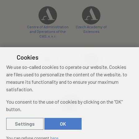
Centre of Administration
Czech Academy of
and Operations of the
Sciences
CAS, v. v. i.
Cookies
We use so-called cookies to operate our website. Cookies
Castle Hotel Liblice
Zámecký hotel Třešť
are files used to personalize the content of the website, to
conference centre
konferenční centrum
measure its functionality and to ensure your maximum
satisfaction.
You consent to the use of cookies by clicking on the "OK"
button.
Mezinárodní identifikační
průkaz studenta
Settings
OK
© 2019 – 2026
Academia
You can refuse consent
here