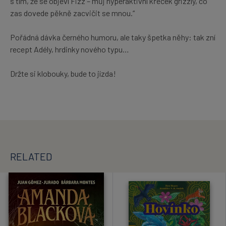
s tím, že se objeví Fizz – můj hyperaktivní křeček grizzly, co
zas dovede pěkně zacvičit se mnou.“
Pořádná dávka černého humoru, ale taky špetka něhy: tak zní
recept Adély, hrdinky nového typu…
Držte si klobouky, bude to jízda!
RELATED