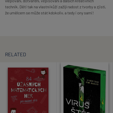
vlepování, dotváření, vepisování a dalších kreativních
technik. Děti tak na vlastní kůži zažijí radost z tvorby a zjistí,
že umělcem se může stát kdokoliv, a tedy i ony sami!
RELATED