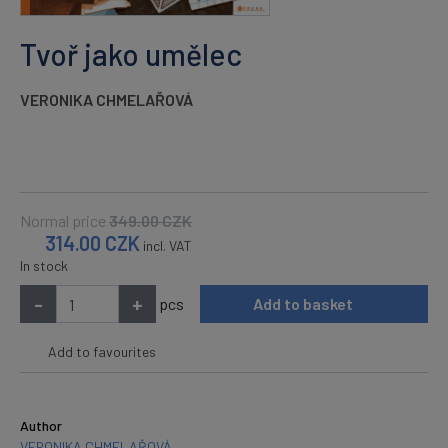
Tvoř jako umělec
VERONIKA CHMELAŘOVÁ
Normal price
349.00
CZK
314.00
CZK
incl. VAT
In stock
-
+
pcs
Add to basket
Add to favourites
Author
VERONIKA CHMELAŘOVÁ