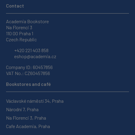
Contact
Academia Bookstore
Na Florenci 3
110 00 Praha 1
Czech Republic
+420 221 403 858
eshop@academia.cz
Company ID: 60457856
VAT No.: CZ60457856
Bookstores and café
Václavské náměstí 34, Praha
Národní 7, Praha
Na Florenci 3, Praha
Cafe Academia, Praha