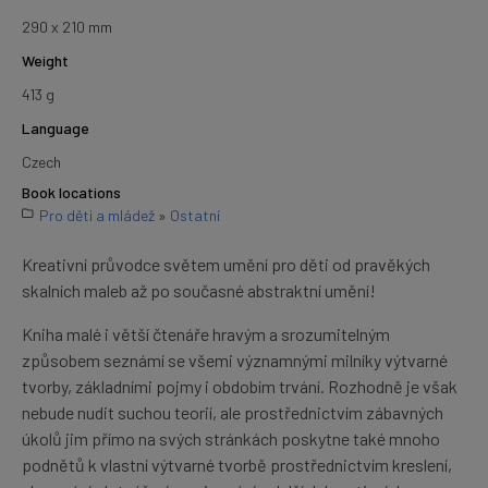
290 x 210 mm
Weight
413 g
Language
Czech
Book locations
Pro děti a mládež
»
Ostatní
Kreativní průvodce světem umění pro děti od pravěkých
skalních maleb až po současné abstraktní umění!
Kniha malé i větší čtenáře hravým a srozumitelným
způsobem seznámí se všemi významnými milníky výtvarné
tvorby, základními pojmy i obdobím trvání. Rozhodně je však
nebude nudit suchou teorií, ale prostřednictvím zábavných
úkolů jim přímo na svých stránkách poskytne také mnoho
podnětů k vlastní výtvarné tvorbě prostřednictvím kreslení,