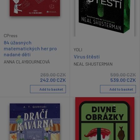
CPress
84 úžasných
matematických her pro
YOLI
nadané děti
Virus štěstí
ANNA CLAYBOURNEOVÁ
NEAL SHUSTERMAN
269.00
CZK
599.00
CZK
242.00
CZK
539.00
CZK
Add to basket
Add to basket