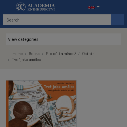
Skip to main content
View categories
Home
Books
Pro děti a mládež
Ostatní
Tvoř jako umělec