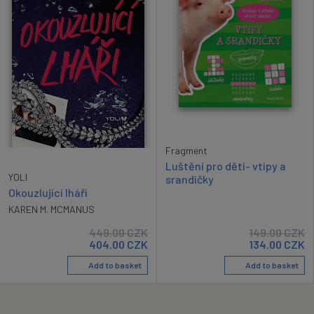
Fragment
Luštění pro děti- vtipy a
YOLI
srandičky
Okouzlující lháři
KAREN M. MCMANUS
449.00
CZK
149.00
CZK
404.00
CZK
134.00
CZK
Add to basket
Add to basket