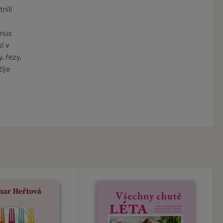
nili
,
onus
i v
, řezy,
žije