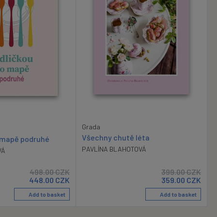
Grada
Všechny chutě léta
o mapě podruhé
PAVLÍNA BLAHOTOVÁ
VÁ
498.00
CZK
399.00
CZK
448.00
CZK
359.00
CZK
Add to basket
Add to basket