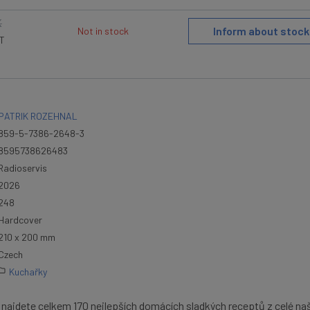
K
Inform about stock
Not in stock
AT
PATRIK ROZEHNAL
859-5-7386-2648-3
8595738626483
Radioservis
2026
248
Hardcover
210 x 200 mm
Czech
Kuchařky
najdete celkem 170 nejlepších domácích sladkých receptů z celé naš