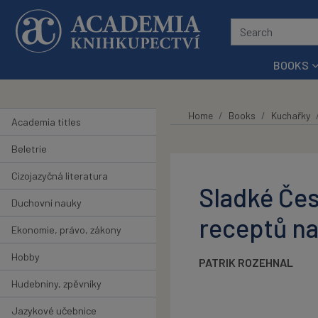
Skip to main content
BOOKS
Home
Books
Kuchařky
Academia titles
Beletrie
Cizojazyčná literatura
Sladké Čes
Duchovní nauky
receptů na
Ekonomie, právo, zákony
Hobby
PATRIK ROZEHNAL
Hudebniny, zpěvníky
Jazykové učebnice