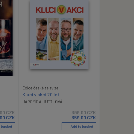
Edice české televize
Kluci v akci 20 let
JAROMÍRA HÜTTLOVÁ
.00
CZK
399.00
CZK
.00
CZK
359.00
CZK
 basket
Add to basket