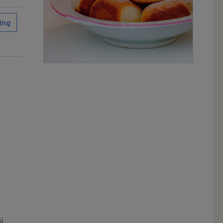
ing
í