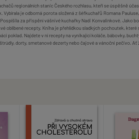
chačů regionálních stanic Českého rozhlasu, kteří se úspěšně účast
. Vybírala je odborná porota složená z šéfkuchařů Romana Pauluse
 Pospíšila za přispění vášnivé kuchařky Nadi Konvalinkové. Jako b
své oblíbené recepty. Kniha je přehlídkou sladkých pochoutek, které s
í poklad. Najdete v ní recepty na vynikající koláče, bábovky, buchty
 štrúdly, dorty, smetanové dezerty nebo čajové a vánoční pečivo. Ať 