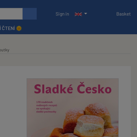
Sign in
Basket
Í ČTENÍ 🌞
outky