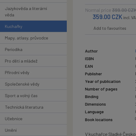
Jazykověda a literární
Normal price
399.00
CZ
věda
359.00
CZK
incl. V
Kuchařky
Add to favourites
Mapy, atlasy, průvodce
Periodika
Author
ISBN
Pro děti a mládež
EAN
Přírodní vědy
Publisher
Year of publication
Společenské vědy
Number of pages
Sport a volný čas
Binding
Dimensions
Technická literatura
Language
Učebnice
Book locations
Umění
V kuchařce Sladké Česko 