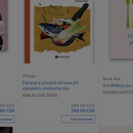
CPress
Nová vlna
Zdravá a chutná strava při
S vidličkou p
vysokém cholesterolu
DAGMAR HEŘTO
SONJA CARLSSON
.00
CZK
299.00
CZK
.00
CZK
269.00
CZK
 basket
Add to basket