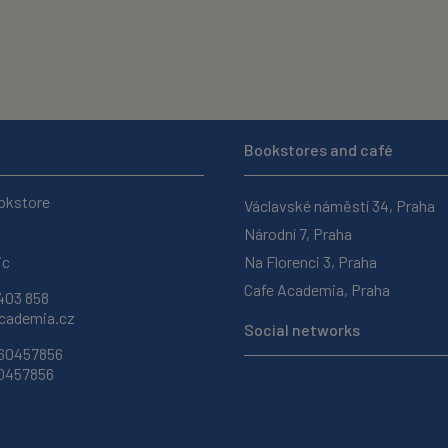
Bookstores and café
okstore
Václavské náměstí 34, Praha
Národní 7, Praha
ic
Na Florenci 3, Praha
Cafe Academia, Praha
403 858
ademia.cz
Social networks
 60457856
60457856