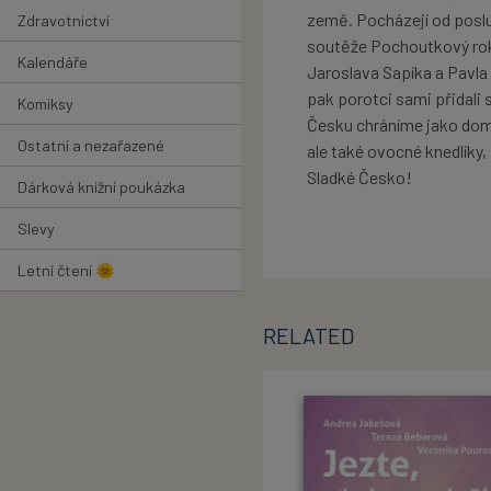
země. Pocházejí od poslu
Zdravotnictví
soutěže Pochoutkový rok
Kalendáře
Jaroslava Sapíka a Pavla
pak porotci sami přidali 
Komiksy
Česku chráníme jako domác
Ostatní a nezařazené
ale také ovocné knedlíky,
Sladké Česko!
Dárková knižní poukázka
Slevy
Letní čtení 🌞
RELATED