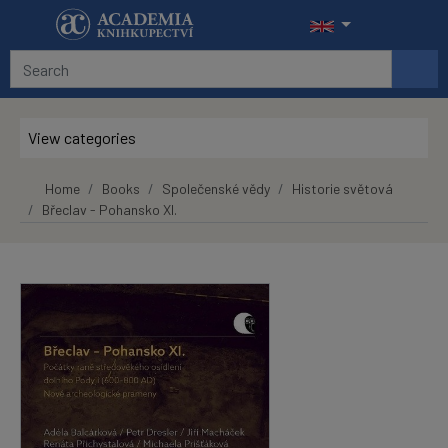
Skip to main content
View categories
Home
Books
Společenské vědy
Historie světová
Břeclav - Pohansko XI.