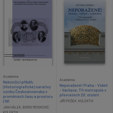
Academia
Academia
Nekončící příběh.
Neporažené! Praha - Vídeň
(Historiografické) narativy
- Varšava: Tři metropole v
vzniku Československa v
převratech 20. století
proměnách času a prostoru
(191
JIŘÍ PEŠEK
,
KOLEKTIV
JAN HÁLEK
,
BORIS MOSKOVIĆ
,
KOLEKTIV