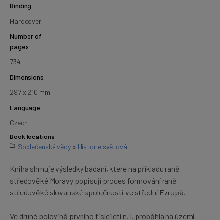
Binding
Hardcover
Number of
pages
734
Dimensions
297 x 210 mm
Language
Czech
Book locations
Společenské vědy
»
Historie světová
Kniha shrnuje výsledky bádání, které na příkladu raně
středověké Moravy popisují proces formování raně
středověké slovanské společnosti ve střední Evropě.
Ve druhé polovině prvního tisíciletí n. l. proběhla na území