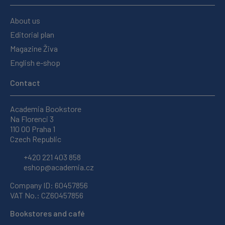
About us
Editorial plan
Magazine Živa
English e-shop
Contact
Academia Bookstore
Na Florenci 3
110 00 Praha 1
Czech Republic
+420 221 403 858
eshop@academia.cz
Company ID: 60457856
VAT No.: CZ60457856
Bookstores and café