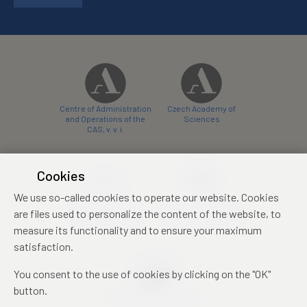
Centre of Administration
Czech Academy of
and Operations of the
Sciences
CAS, v. v. i.
Cookies
We use so-called cookies to operate our website. Cookies
Castle Hotel Liblice
Zámecký hotel Třešť
are files used to personalize the content of the website, to
conference centre
konferenční centrum
measure its functionality and to ensure your maximum
satisfaction.
You consent to the use of cookies by clicking on the "OK"
button.
Mezinárodní identifikační