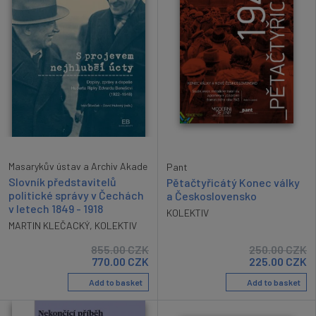
Masarykův ústav a Archiv Akade
Pant
Slovník představitelů
Pětačtyřicátý Konec války
politické správy v Čechách
a Československo
v letech 1849 - 1918
KOLEKTIV
MARTIN KLEČACKÝ
,
KOLEKTIV
855.00
CZK
250.00
CZK
770.00
CZK
225.00
CZK
Add to basket
Add to basket