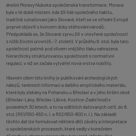
dnešní Moravy hluboká společenská transformace. Morava
byla v té době místem, kde žili lidé společného habitu,
tradičně označovaní jako Slované, kteří se ve střední Evropě
poprvé objevili s koncem doby stěhování národů.
Předpokládá se, že Slované zprvu žili v otevřené společnosti
s nižší životní úrovní (6.–7. století). V průběhu 8. stol. byla tato
společnost patrně pod vlivem vnějšího tlaku nahrazena
hierarchicky strukturovanou společností s normativní
regulací, v níž se začala vytvářet nová vrstva nobility.
Hlavním cílem této knihy je publikování archeologických
nálezů, terénních informací a dalšího empirického materiálu,
které byly získány na Pohansku u Břeclavi a v jeho širším okolí
(Břeclav-Lány, Břeclav-Líbivá, Kostice-Zadní hrúd) v
posledních 30 letech, a to na sídlištích datovaných od 6. do 8.
stol. (RS1/550–650 n. l. a RS2/650–800 n. l.). Na základě
těchto dat lze formulovat některé dílčí závěry a interpretace
o společenských procesech, které vedly v konečném
důsledku k zformování nového typu raně středověké