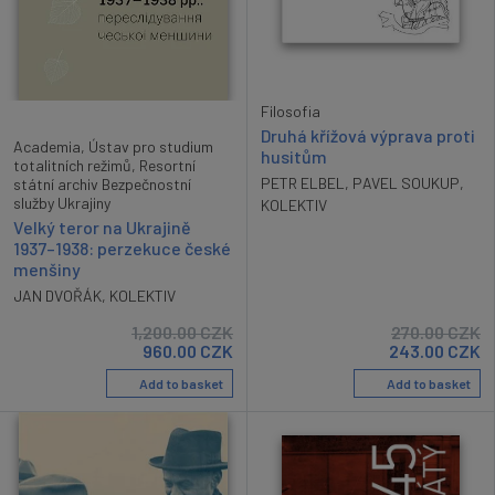
Filosofia
Druhá křížová výprava proti
Academia, Ústav pro studium
husitům
totalitních režimů, Resortní
PETR ELBEL
,
PAVEL SOUKUP
,
státní archiv Bezpečnostní
služby Ukrajiny
KOLEKTIV
Velký teror na Ukrajině
1937–1938: perzekuce české
menšiny
JAN DVOŘÁK
,
KOLEKTIV
1,200.00
CZK
270.00
CZK
960.00
CZK
243.00
CZK
Add to basket
Add to basket