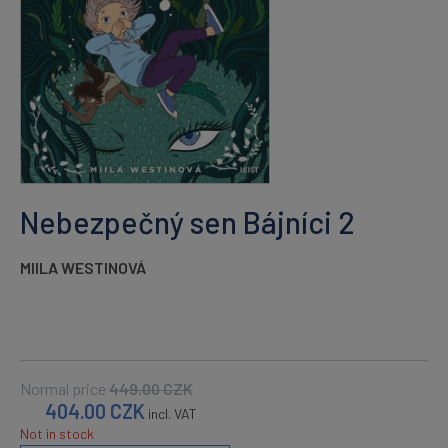
Nebezpečný sen Bájníci 2
MIILA WESTINOVÁ
Normal price
449.00
CZK
404.00
CZK
incl. VAT
Not in stock