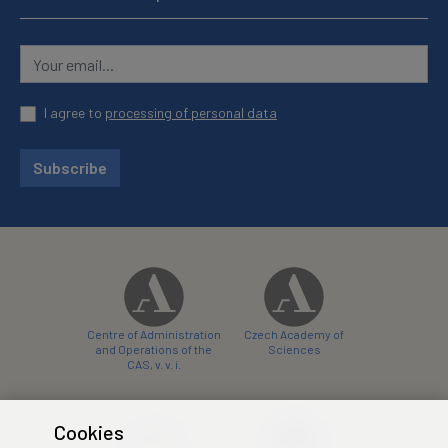
I agree to
processing of personal data
Subscribe
Centre of Administration
Czech Academy of
and Operations of the
Sciences
CAS, v. v. i.
Cookies