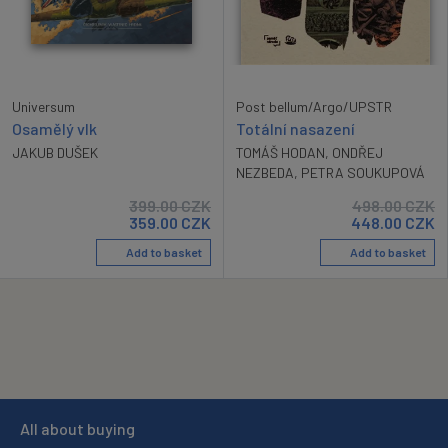
Universum
Post bellum/Argo/UPSTR
Osamělý vlk
Totální nasazení
JAKUB DUŠEK
TOMÁŠ HODAN
,
ONDŘEJ
NEZBEDA
,
PETRA SOUKUPOVÁ
399.00
CZK
498.00
CZK
359.00
CZK
448.00
CZK
Add to basket
Add to basket
All about buying