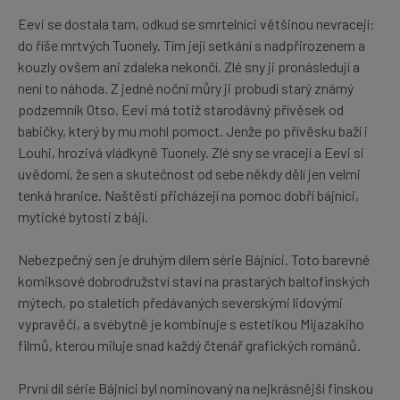
Eevi se dostala tam, odkud se smrtelníci většinou nevracejí:
do říše mrtvých Tuonely. Tím její setkání s nadpřirozenem a
kouzly ovšem ani zdaleka nekončí. Zlé sny ji pronásledují a
není to náhoda. Z jedné noční můry ji probudí starý známý
podzemník Otso. Eevi má totiž starodávný přívěsek od
babičky, který by mu mohl pomoct. Jenže po přívěsku baží i
Louhi, hrozivá vládkyně Tuonely. Zlé sny se vracejí a Eevi si
uvědomí, že sen a skutečnost od sebe někdy dělí jen velmi
tenká hranice. Naštěstí přicházejí na pomoc dobří bájníci,
mytické bytosti z bájí.
Nebezpečný sen je druhým dílem série Bájníci. Toto barevné
komiksové dobrodružství staví na prastarých baltofinských
mýtech, po staletích předávaných severskými lidovými
vypravěči, a svébytně je kombinuje s estetikou Mijazakiho
filmů, kterou miluje snad každý čtenář grafických románů.
První díl série Bájníci byl nominovaný na nejkrásnější finskou