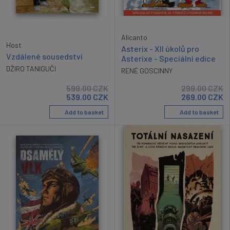
Alicanto
Host
Asterix - XII úkolů pro
Vzdálené sousedství
Asterixe - Speciální edice
DŽIRO TANIGUČI
RENÉ GOSCINNY
599.00
CZK
299.00
CZK
539.00
CZK
269.00
CZK
Add to basket
Add to basket