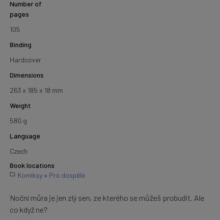
Number of
pages
105
Binding
Hardcover
Dimensions
263 x 185 x 18 mm
Weight
580 g
Language
Czech
Book locations
Komiksy
»
Pro dospělé
Noční můra je jen zlý sen, ze kterého se můžeš probudit. Ale
co když ne?