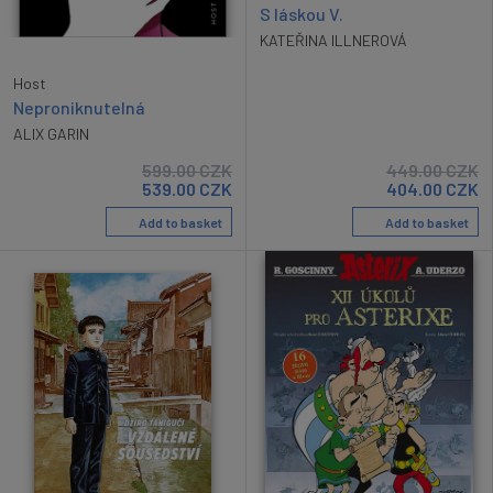
S láskou V.
KATEŘINA ILLNEROVÁ
Host
Neproniknutelná
ALIX GARIN
599.00
CZK
449.00
CZK
539.00
CZK
404.00
CZK
Add to basket
Add to basket