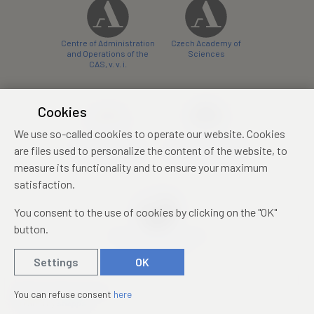
Centre of Administration
Czech Academy of
and Operations of the
Sciences
CAS, v. v. i.
Cookies
We use so-called cookies to operate our website. Cookies
Castle Hotel Liblice
Zámecký hotel Třešť
are files used to personalize the content of the website, to
conference centre
konferenční centrum
measure its functionality and to ensure your maximum
satisfaction.
You consent to the use of cookies by clicking on the "OK"
button.
Mezinárodní identifikační
průkaz studenta
Settings
OK
© 2019 – 2026
Academia
You can refuse consent
here
Created by
sna
pp
s!