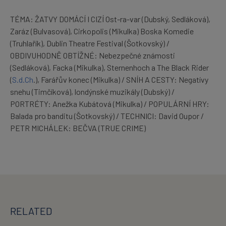
TÉMA: ŽATVY DOMÁCÍ I CIZÍ Ost-ra-var (Dubský, Sedláková),
Zaráz (Bulvasová), Cirkopolis (Mikulka) Boska Komedie
(Truhlařík), Dublin Theatre Festival (Šotkovský) /
OBDIVUHODNĚ OBTÍŽNÉ: Nebezpečné známosti
(Sedláková), Facka (Mikulka), Sternenhoch a The Black Rider
(
S.d.Ch
.), Farářův konec (Mikulka) / SNÍH A CESTY: Negatívy
snehu (Timčíková), londýnské muzikály (Dubský) /
PORTRÉTY: Anežka Kubátová (Mikulka) / POPULÁRNÍ HRY:
Balada pro banditu (Šotkovský) / TECHNICI: David Oupor /
PETR MICHÁLEK: BEČVA (TRUE CRIME)
RELATED