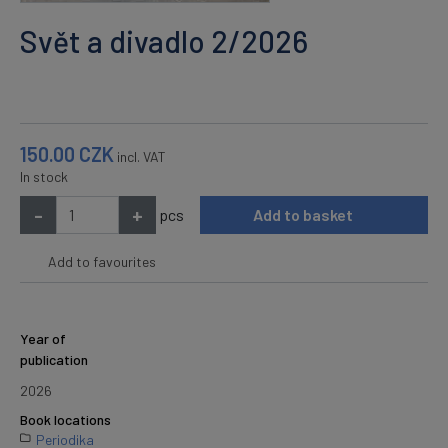
Svět a divadlo 2/2026
150.00
CZK
incl. VAT
In stock
-
+
pcs
Add to basket
Add to favourites
Year of
publication
2026
Book locations
Periodika