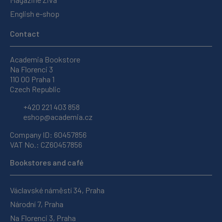
English e-shop
Contact
Academia Bookstore
Na Florenci 3
110 00 Praha 1
Czech Republic
+420 221 403 858
eshop@academia.cz
Company ID: 60457856
VAT No.: CZ60457856
Bookstores and café
Václavské náměstí 34, Praha
Národní 7, Praha
Na Florenci 3, Praha