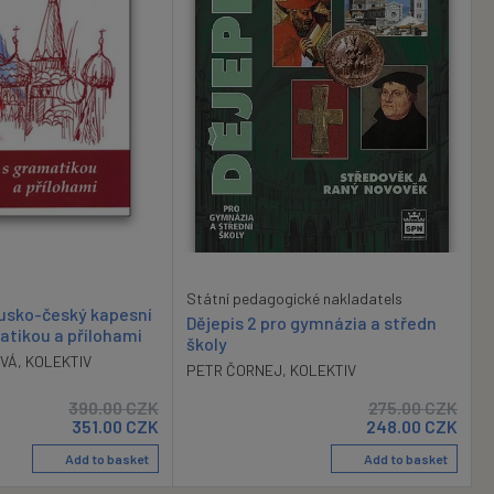
Státní pedagogické nakladatels
usko-český kapesní
Dějepis 2 pro gymnázia a středn
atikou a přílohami
školy
OVÁ
,
KOLEKTIV
PETR ČORNEJ
,
KOLEKTIV
390.00
CZK
275.00
CZK
351.00
CZK
248.00
CZK
Add to basket
Add to basket