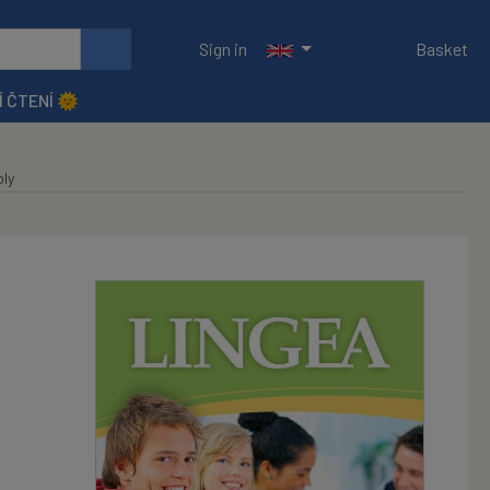
Sign in
Basket
Í ČTENÍ 🌞
oly