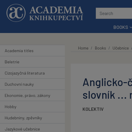
Skip to main content
BOOKS
Home
Books
Učebnice
Academia titles
Beletrie
Cizojazyčná literatura
Anglicko-č
Duchovní nauky
slovník ...
Ekonomie, právo, zákony
Hobby
KOLEKTIV
Hudebniny, zpěvníky
Jazykové učebnice