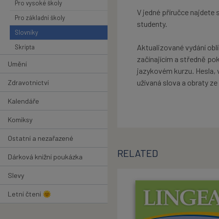
Pro vysoké školy
V jedné příručce najdete 
Pro základní školy
studenty.
Slovníky
Aktualizované vydání obl
Skripta
začínajícím a středně pokr
Umění
jazykovém kurzu. Hesla, 
užívaná slova a obraty ze
Zdravotnictví
Kalendáře
Komiksy
Ostatní a nezařazené
RELATED
Dárková knižní poukázka
Slevy
Letní čtení 🌞