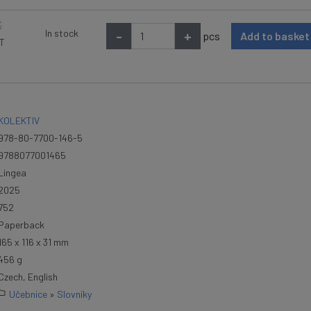
K
In stock
-
+
pcs
Add to baske
AT
KOLEKTIV
978-80-7700-146-5
9788077001465
Lingea
2025
752
Paperback
165 x 116 x 31 mm
456 g
Czech, English
Učebnice
»
Slovníky