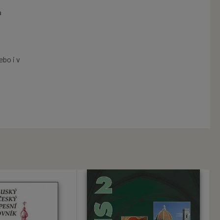
a
ebo i v