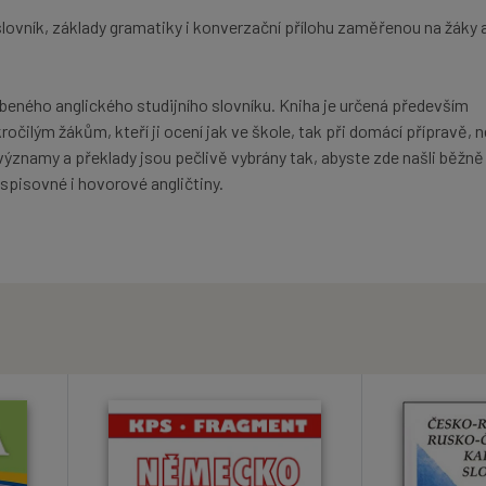
slovník, základy gramatiky i konverzační přílohu zaměřenou na žáky 
íbeného anglického studijního slovníku. Kniha je určená především
očilým žákům, kteří ji ocení jak ve škole, tak při domácí přípravě, n
významy a překlady jsou pečlivě vybrány tak, abyste zde našli běžně
 spisovné i hovorové angličtiny.