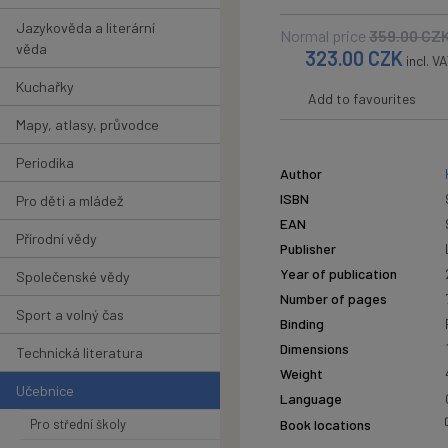
Jazykověda a literární
Normal price
359.00
CZ
věda
323.00
CZK
incl. V
Kuchařky
Add to favourites
Mapy, atlasy, průvodce
Periodika
Author
ISBN
Pro děti a mládež
EAN
Přírodní vědy
Publisher
Year of publication
Společenské vědy
Number of pages
Sport a volný čas
Binding
Dimensions
Technická literatura
Weight
Učebnice
Language
Pro střední školy
Book locations