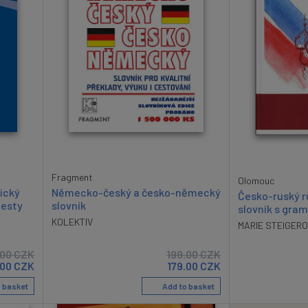
Fragment
Olomouc
Německo-český a česko-německý
ický
Česko-ruský r
slovník
cesty
slovník s gram
KOLEKTIV
MARIE STEIGER
.00
CZK
199.00
CZK
.00
CZK
179.00
CZK
 basket
Add to basket