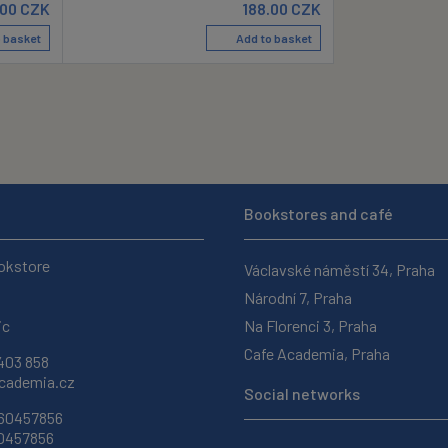
.00
CZK
188.00
CZK
 basket
Add to basket
Bookstores and café
okstore
Václavské náměstí 34, Praha
Národní 7, Praha
ic
Na Florenci 3, Praha
Cafe Academia, Praha
403 858
ademia.cz
Social networks
 60457856
60457856