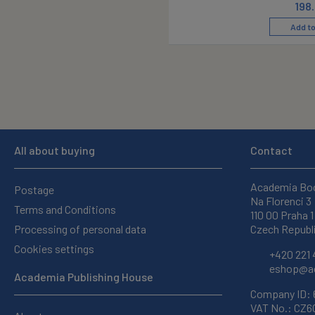
198
Add to
All about buying
Contact
Academia Bo
Postage
Na Florenci 3
Terms and Conditions
110 00 Praha 1
Processing of personal data
Czech Republ
Cookies settings
+420 221 
eshop@ac
Academia Publishing House
Company ID:
VAT No.: CZ