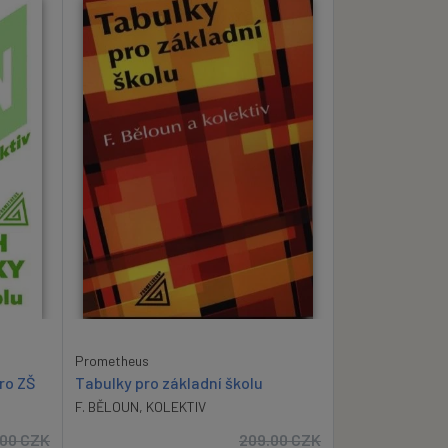
Prometheus
ro ZŠ
Tabulky pro základní školu
F. BĚLOUN
,
KOLEKTIV
.00
CZK
209.00
CZK