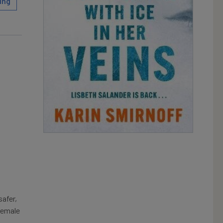
ing
safer,
female