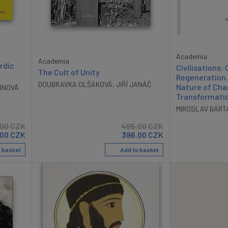
Academia
Academia
rdic
Civilisations:
The Cult of Unity
Regeneration.
DOUBRAVKA OLŠÁKOVÁ
,
JIŘÍ JANÁČ
Nature of Ch
INOVÁ
Transformatio
MIROSLAV BÁRT
.00
CZK
495.00
CZK
.00
CZK
396.00
CZK
 basket
Add to basket