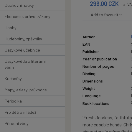
296.00
CZK
incl. V
Duchovní nauky
Add to favourites
Ekonomie, právo, zákony
Hobby
Author
Hudebniny, zpěvníky
EAN
Jazykové učebnice
Publisher
Year of publication
Jazykověda a literární
Number of pages
věda
Binding
Kuchařky
Dimensions
Weight
Mapy, atlasy, průvodce
Language
Periodika
Book locations
Pro děti a mládež
'Fresh, fearless, faithful 
Přírodní vědy
more capable hands' Chri
characters in crime ficti