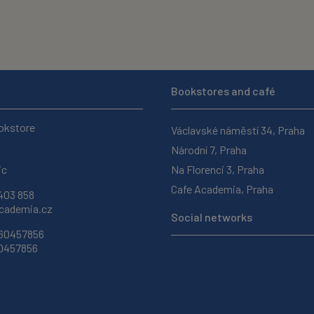
Bookstores and café
okstore
Václavské náměstí 34, Praha
Národní 7, Praha
ic
Na Florenci 3, Praha
Cafe Academia, Praha
403 858
ademia.cz
Social networks
 60457856
60457856