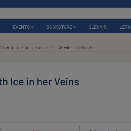
EVENTS
BOOKSTORE
SLEVY %
LETN
 literatura
Angličtina
The Girl with Ice in her Veins
th Ice in her Veins
K