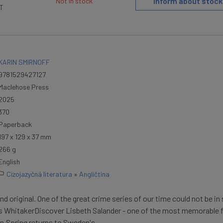
Inform about stock
Not in stock
AT
KARIN SMIRNOFF
9781529427127
Maclehose Press
2025
370
Paperback
197 x 129 x 37 mm
266 g
English
Cizojazyčná literatura
»
Angličtina
and original. One of the great crime series of our time could not be in 
s WhitakerDiscover Lisbeth Salander - one of the most memorable 
on.Spring returns to Sweden's