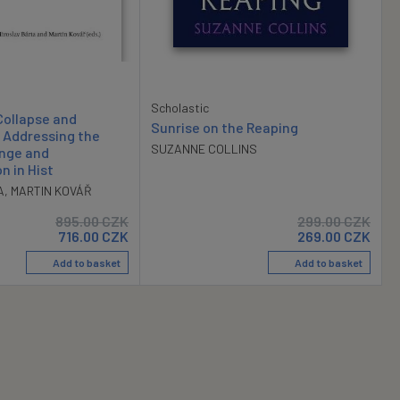
Scholastic
 Collapse and
Sunrise on the Reaping
 Addressing the
SUZANNE COLLINS
ange and
n in Hist
A
,
MARTIN KOVÁŘ
895.00
CZK
299.00
CZK
716.00
CZK
269.00
CZK
Add to basket
Add to basket