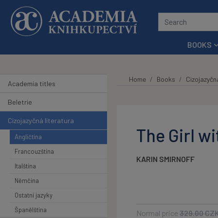
Skip to main content
BOOKS
Home
Books
Cizojazyčná
Academia titles
Beletrie
Cizojazyčná literatura
The Girl wi
Angličtina
Francouzština
KARIN SMIRNOFF
Italština
Němčina
Ostatní jazyky
Španělština
Normal price
329.00
CZ