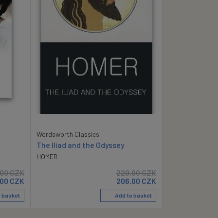
Wordsworth Classics
The Iliad and the Odyssey
HOMER
.00
CZK
229.00
CZK
.00
CZK
206.00
CZK
 basket
Add to basket