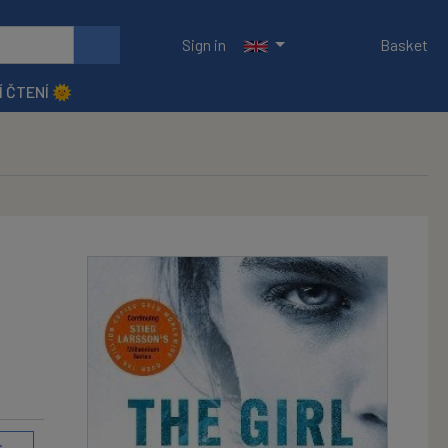
Sign in
Basket
Í ČTENÍ 🌞