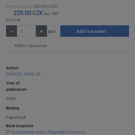
Normal price
250.00
CZK
225.00
CZK
incl. VAT
In stock
-
+
pcs
Add to basket
Add to favourites
Author
DAVID ED. MIKOLÁŠ
Year of
publication
2026
Binding
Paperback
Book locations
Společenské vědy
»
Regionální literatura