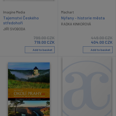
Imagine Media
Machart
Tajemství Českého
Nýřany - historie města
středohoří
RADKA KINKOROVÁ
JIŘÍ SVOBODA
799.00
CZK
449.00
CZK
719.00
CZK
404.00
CZK
Add to basket
Add to basket