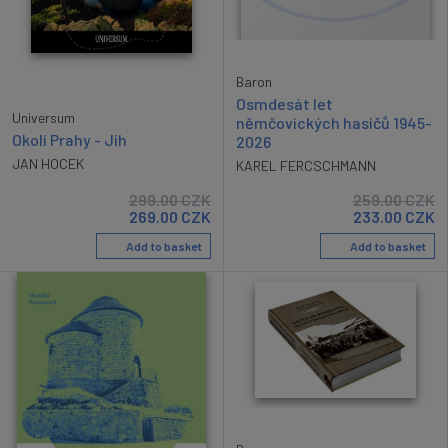
Baron
Osmdesát let
Universum
němčovických hasičů 1945-
Okolí Prahy - Jih
2026
JAN HOCEK
KAREL FERCSCHMANN
299.00
CZK
259.00
CZK
269.00
CZK
233.00
CZK
Add to basket
Add to basket