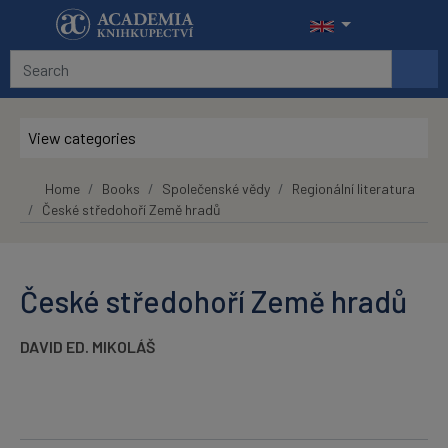
Skip to main content
View categories
Home
Books
Společenské vědy
Regionální literatura
České středohoří Země hradů
České středohoří Země hradů
DAVID ED. MIKOLÁŠ