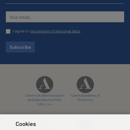
I agree to
processing of personal data
Subscribe
Centre of Administration
Czech Academy of
and Operations of the
Sciences
CAS, v. v. i.
Cookies